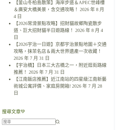
【釜山冬柏島散策】海岸步道＆APEC世峰樓
＆廣安大橋美景，含交通攻略！
2026 年 8 月
4 日
【2026常滑景點攻略】招財貓故鄉陶瓷散步
道、巨大招財貓半日遊路線！
2026 年 8 月 4
日
【2026宇治一日遊】京都宇治景點地圖＋交通
攻略，抹茶名店＆兩大世界遺產一次收藏！
2026 年 7 月 31 日
【宇治橋】日本三大古橋之一，附近逛街路線
推薦！
2026 年 7 月 31 日
【江南飯店推薦】近江南站的四星級江南新藝
術城公寓評價、家庭房開箱!
2026 年 7 月 28
日
搜尋文章💚
找