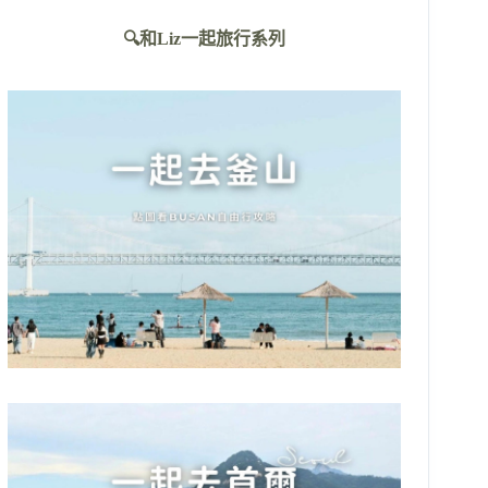
不
🔍和Liz一起旅行系列
到
符
合
條
件
的
結
果