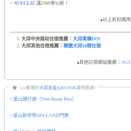
✅
AVECLIZ
滿2500享92折！
▴以上折扣碼用
大邱中央路站住宿推薦：
大邱東橫INN
大邱其他住宿推薦：
精選大邱10間住宿
▴其他訂房網站推薦：
AG
Liz整理的
大邱及釜山KLOOK
實用票券!
✨釜山通行證（Visit Busan Pass）
✨釜山新世界SPA LAND門票