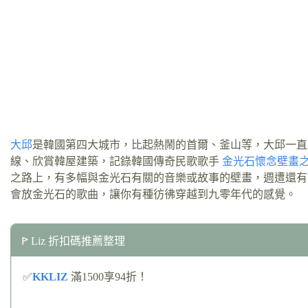
大邱
是韓國第四大城市，比起熱鬧的首爾、釜山等，大邱一直
線、欣賞韓屋建築，記錄韓國傳奇民歌歌手
金光石懷念壁畫
之路上，有多幅與金光石有關的音樂或故事的壁畫，週遭還有
會放金光石的歌曲，讓你有種彷彿穿越到九零年代的感覺。
ꚰ Liz 折扣碼推薦整理
✅
KKLIZ
滿1500享94折！