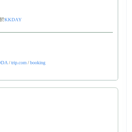
於
KKDAY
ODA
/
trip.com
/
booking