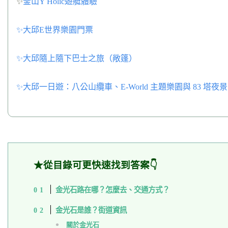
✨
釜山Y Holic遊艇體驗
✨大邱E世界樂園門票
✨大邱隨上隨下巴士之旅（敞篷）
✨大邱一日遊：八公山纜車、E-World 主題樂園與 83 塔夜景
★從目錄可更快速找到答案👇
金光石路在哪？怎麼去、交通方式？
金光石是誰？街道資訊
關於金光石