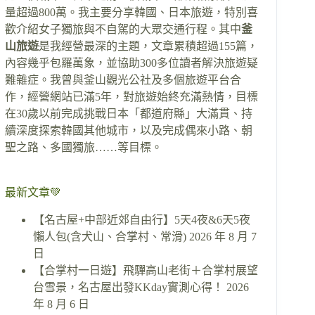
量超過800萬。我主要分享韓國、日本旅遊，特別喜
歡介紹女子獨旅與不自駕的大眾交通行程。其中
釜
山旅遊
是我經營最深的主題，文章累積超過155篇，
內容幾乎包羅萬象，並協助300多位讀者解決旅遊疑
難雜症。我曾與釜山觀光公社及多個旅遊平台合
作，經營網站已滿5年，對旅遊始終充滿熱情，目標
在30歲以前完成挑戰日本「都道府縣」大滿貫、持
續深度探索韓國其他城市，以及完成偶來小路、朝
聖之路、多國獨旅……等目標。
最新文章💚
【名古屋+中部近郊自由行】5天4夜&6天5夜
懶人包(含犬山、合掌村、常滑)
2026 年 8 月 7
日
【合掌村一日遊】飛驒高山老街＋合掌村展望
台雪景，名古屋出發KKday實測心得！
2026
年 8 月 6 日