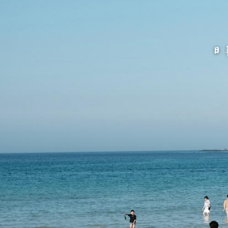
跳
至
主
要
內
容