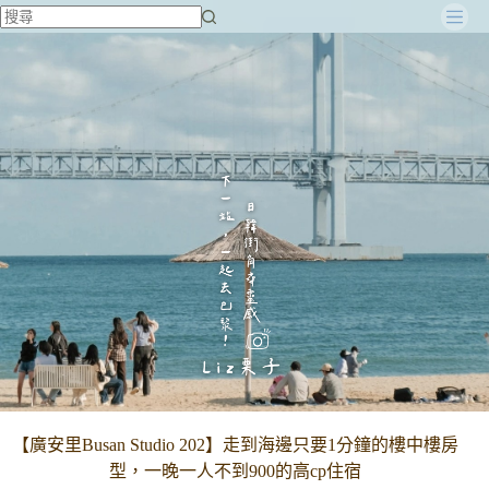
跳
至
主
要
內
容
【廣安里Busan Studio 202】走到海邊只要1分鐘的樓中樓房
型，一晚一人不到900的高cp住宿