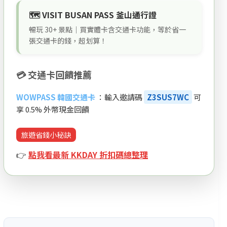
🗺️ VISIT BUSAN PASS 釜山通行證
暢玩 30+ 景點｜買實體卡含交通卡功能，等於省一
張交通卡的錢，超划算！
💳 交通卡回饋推薦
WOWPASS 韓國交通卡
：輸入邀請碼
Z3SUS7WC
可
享 0.5% 外幣現金回饋
旅遊省錢小秘訣
👉
點我看最新 KKDAY 折扣碼總整理