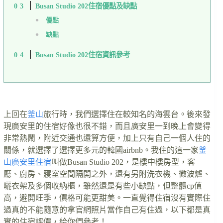
Busan Studio 202住宿優點及缺點
優點
缺點
Busan Studio 202住宿資訊參考
上回在
釜山
旅行時，我們選擇住在較知名的海雲台。後來發
現廣安里的住宿好像也很不錯，而且廣安里一到晚上會變得
非常熱鬧，附近交通也還算方便，加上只有自己一個人住的
關係，就選擇了選擇更多元的韓國airbnb。我住的這一家
釜
山廣安里住宿
叫做Busan Studio 202，是樓中樓房型，客
廳、廚房、寢室空間隔開之外，還有另附洗衣機、微波爐、
曬衣架及多個收納櫃，雖然還是有些小缺點，但整體cp值
高，避開旺季，價格可能更甜美。一直覺得住宿沒有實際住
過真的不能隨意的拿官網照片當作自己有住過，以下都是真
實的住宿評價，給你們參考！