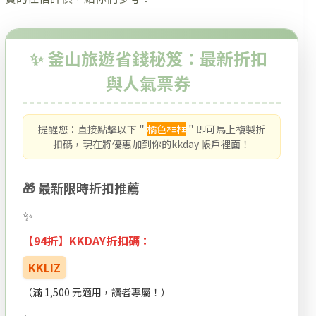
✨ 釜山旅遊省錢秘笈：最新折扣
與人氣票券
提醒您：直接點擊以下＂
橘色框框
＂即可馬上複製折
扣碼，現在將優惠加到你的kkday 帳戶裡面！
🎁 最新限時折扣推薦
【94折】KKDAY折扣碼：
KKLIZ
（滿 1,500 元適用，讀者專屬！）