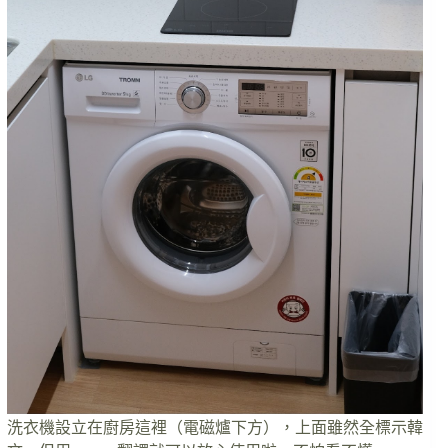
洗衣機設立在廚房這裡（電磁爐下方），上面雖然全標示韓