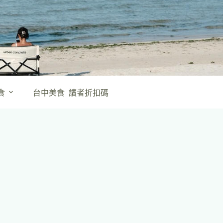
食
台中美食
讀者折扣碼