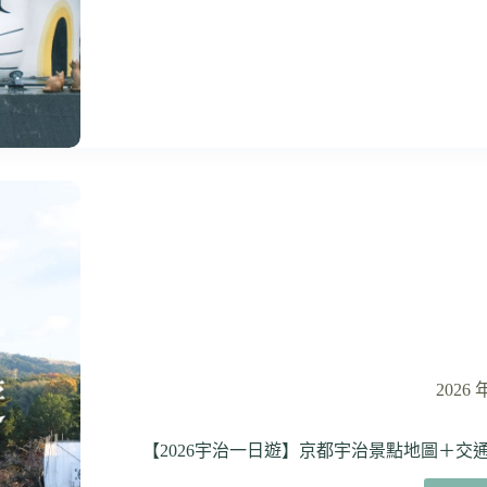
2026 
【2026宇治一日遊】京都宇治景點地圖＋