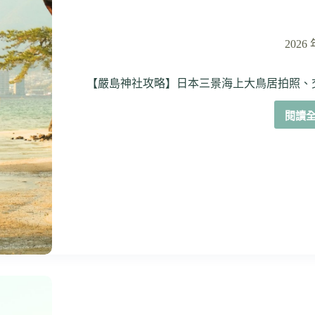
2026 
【嚴島神社攻略】日本三景海上大鳥居拍照、
閱讀