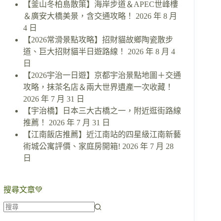
【釜山冬柏島散策】海岸步道＆APEC世峰樓
＆廣安大橋美景，含交通攻略！
2026 年 8 月
4 日
【2026常滑景點攻略】招財貓故鄉陶瓷散步
道、巨大招財貓半日遊路線！
2026 年 8 月 4
日
【2026宇治一日遊】京都宇治景點地圖＋交通
攻略，抹茶名店＆兩大世界遺產一次收藏！
2026 年 7 月 31 日
【宇治橋】日本三大古橋之一，附近逛街路線
推薦！
2026 年 7 月 31 日
【江南飯店推薦】近江南站的四星級江南新藝
術城公寓評價、家庭房開箱!
2026 年 7 月 28
日
搜尋文章💚
找