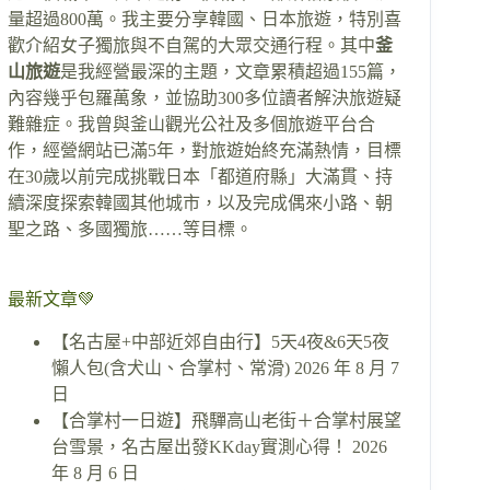
量超過800萬。我主要分享韓國、日本旅遊，特別喜
歡介紹女子獨旅與不自駕的大眾交通行程。其中
釜
山旅遊
是我經營最深的主題，文章累積超過155篇，
內容幾乎包羅萬象，並協助300多位讀者解決旅遊疑
難雜症。我曾與釜山觀光公社及多個旅遊平台合
作，經營網站已滿5年，對旅遊始終充滿熱情，目標
在30歲以前完成挑戰日本「都道府縣」大滿貫、持
續深度探索韓國其他城市，以及完成偶來小路、朝
聖之路、多國獨旅……等目標。
最新文章💚
【名古屋+中部近郊自由行】5天4夜&6天5夜
懶人包(含犬山、合掌村、常滑)
2026 年 8 月 7
日
【合掌村一日遊】飛驒高山老街＋合掌村展望
台雪景，名古屋出發KKday實測心得！
2026
年 8 月 6 日