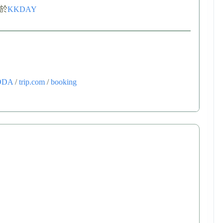
於
KKDAY
ODA
/
trip.com
/
booking