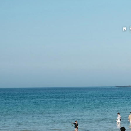
跳
至
主
要
內
容