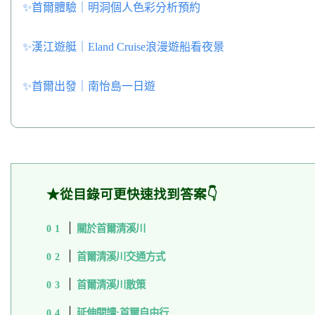
✨
首爾體驗｜明洞個人色彩分析預約
✨漢江遊艇｜Eland Cruise浪漫遊船看夜景
✨
首爾出發｜南怡島一日遊
★從目錄可更快速找到答案👇
關於首爾清溪川
首爾清溪川交通方式
首爾清溪川散策
延伸閱讀:首爾自由行