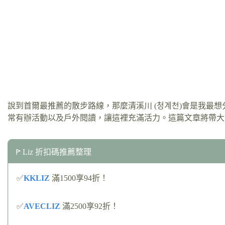
說到首爾最推薦的散步路線，那麼清溪川 (청계천)會是我最
常有辦活動以及戶外閱讀，讓這裡充滿活力。這篇文章將帶大
ꚰ Liz 折扣碼推薦整理
✅
KKLIZ
滿1500享94折！
✅
AVECLIZ
滿2500享92折！