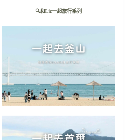
不
🔍和Liz一起旅行系列
到
符
合
條
件
的
結
果