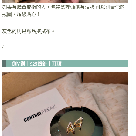
如果有購買戒指的人，包裝盒裡頭還有這張 可以測量你的
戒圍，超級貼心！
灰色的則是飾品擦拭布。
/
倒V鑽｜925銀針｜耳環