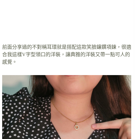
前面分享過的不對稱耳環就是搭配這款笑臉鑲鑽項鍊，很適
合我這樣V字型領口的洋裝，讓典雅的洋裝又帶一點可人的
感覺。