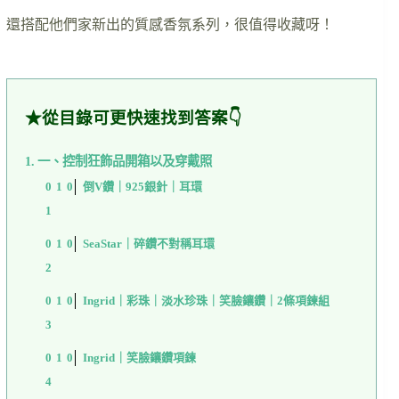
還搭配他們家新出的質感香氛系列，很值得收藏呀！
★從目錄可更快速找到答案👇
一、控制狂飾品開箱以及穿戴照
倒V鑽｜925銀針｜耳環
SeaStar｜碎鑽不對稱耳環
Ingrid｜彩珠｜淡水珍珠｜笑臉鑲鑽｜2條項鍊組
Ingrid｜笑臉鑲鑽項鍊