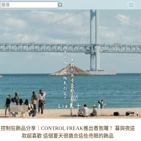
跳
至
主
要
內
容
控制狂飾品分享｜CONTROL FREAK推出香氛囉！ 暮與夜這
款超喜歡 這個夏天很適合這些亮眼的飾品