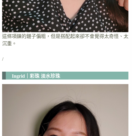
這條項鍊的鏈子偏粗，但是搭配起來卻不會覺得太奇怪、太
沉重。
/
Ingrid｜彩珠 淡水珍珠