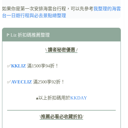
如果你是第一次安排海雲台行程，可以先參考
我整理的海雲
台一日遊行程與必去景點總整理
ꚰ Liz 折扣碼推薦整理
\ 讀者秘密優惠 /
✅
KKLIZ
滿1500享94折！
✅
AVECLIZ
滿2500享92折！
▴以上折扣碼用於
KKDAY
\推薦必看必收藏折扣/