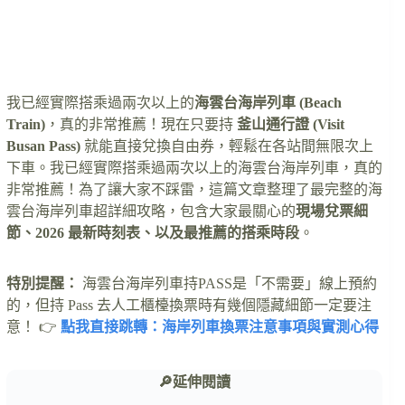
我已經實際搭乘過兩次以上的
海雲台海岸列車 (Beach
Train)
，真的非常推薦！現在只要持
釜山通行證 (Visit
Busan Pass)
就能直接兌換自由券，輕鬆在各站間無限次上
下車。我已經實際搭乘過兩次以上的海雲台海岸列車，真的
非常推薦！為了讓大家不踩雷，這篇文章整理了最完整的海
雲台海岸列車超詳細攻略，包含大家最關心的
現場兌票細
節、2026 最新時刻表、以及最推薦的搭乘時段
。
特別提醒：
海雲台海岸列車持PASS是「不需要」線上預約
的，但持 Pass 去人工櫃檯換票時有幾個隱藏細節一定要注
意！ 👉
點我直接跳轉：海岸列車換票注意事項與實測心得
🔎延伸閱讀