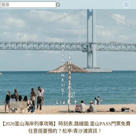
跳
至
主
要
內
容
【2026釜山海岸列車攻略】時刻表.路線圖.釜山PASS門票免費
任意搭要預約？松亭/青沙浦資訊！