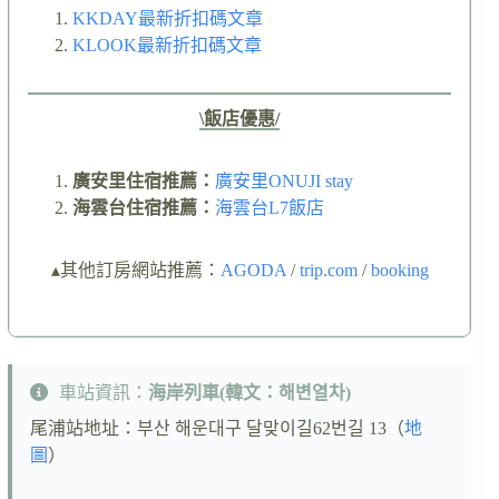
KKDAY最新折扣碼文章
KLOOK最新折扣碼文章
\飯店優惠/
廣安里住宿推薦：
廣安里ONUJI stay
海雲台住宿推薦：
海雲台L7飯店
▴其他訂房網站推薦：
AGODA
/
trip.com
/
booking
車站資訊：
海岸列車(韓文：해변열차)
尾浦站地址：부산 해운대구 달맞이길62번길 13（
地
圖
）