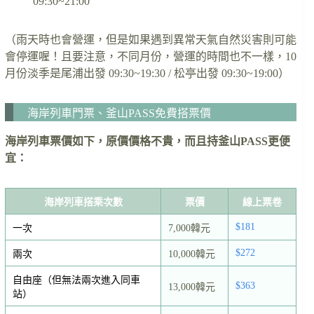
09:30~21:00
（雨天時也會營運，但是如果遇到異常天氣自然災害則可能
會停運喔！且要注意，不同月份，營運的時間也不一樣，10
月份淡季是尾浦出發 09:30~19:30 / 松亭出發 09:30~19:00）
海岸列車門票、釜山PASS免費搭票價
海岸列車票價如下，原價價格不貴，而且持釜山PASS更便
宜：
海岸列車搭乘次數
票價
線上票卷
$181
一次
7,000韓元
$272
兩次
10,000韓元
自由座（但無法兩次進入同車
$363
13,000韓元
站）