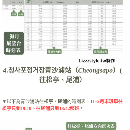
4.청사포정거장青沙浦站（
Cheongsapo
）(
往松亭、尾浦）
▼以下為青沙浦站往
松亭、尾浦
的時刻表，
11~2月末班車往
松亭只到19:10、往尾浦只到18:42那班。