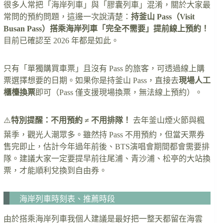
很多人常把「海岸列車」與「膠囊列車」混淆，關於大家最
常問的預約問題，這邊一次說清楚：
持釜山 Pass（Visit
Busan Pass）搭乘海岸列車「完全不需要」提前線上預約！
目前已確認至 2026 年都是如此。
只有「單獨購買車票」且沒有 Pass 的旅客，可透過線上購
票選擇想要的日期。如果你是持釜山 Pass，直接去
現場人工
櫃檯換票
即可（Pass 僅支援現場換票，無法線上預約）。
⚠️
特別提醒：不用預約 ≠ 不用排隊！
去年釜山煙火節與楓
葉季，觀光人潮眾多。雖然持 Pass 不用預約，但當天票券
售完即止，估計今年過年前後、BTS演唱會期間都會需要排
隊。建議大家一定要提早前往尾浦、青沙浦、松亭的大站換
票，才能順利兌換到自由券。
海岸列車時刻表、推薦時段
由於搭乘海岸列車我個人建議是最好把一整天都留在海雲