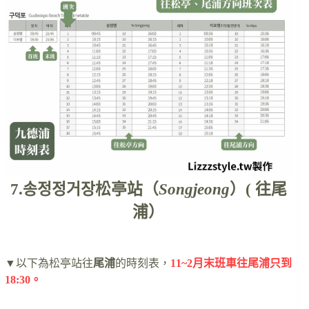
7.송정정거장松亭站（
Songjeong
）( 往尾
浦）
▼以下為松亭站往
尾浦
的時刻表，
11~2月末班車往尾浦只到
18:30。