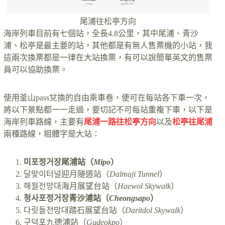
尾浦往松亭方向
海岸列車目前有七個站，全長4.8公里，其中尾浦、青沙
浦、松亭是最主要的站，其他都是有無人售票機的小站，我
這兩次換票都是一律在大站換票，有可以說簡單英文的售票
員可以協助換票。
使用釜山pass兌換的自由乘車卷，便可在每站各下車一次，
將以下景點都一一走過，要切記不可每站重複下車，以下是
海岸列車路線，主要有
尾浦一路往松亭方向
以及
松亭往尾浦
兩種路線，粗體字是大站：
미포정거장尾浦站（
Mipo
）
달맞이터널迎月隧道站（
Dalmaji Tunnel
）
해월전망대海月展望台站（
Haewol Skywalk
）
청사포정거장青沙浦站（
Cheongsapo
）
다릿돌전망대踏石展望台站（
Daritdol Skywalk
）
구덕포九德浦站（
Gudeokpo
）