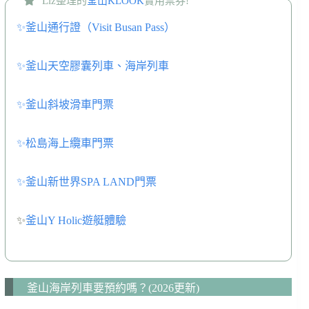
Liz整理的
釜山KLOOK
實用票券!
✨釜山通行證（Visit Busan Pass）
✨釜山天空膠囊列車、海岸列車
✨釜山斜坡滑車門票
✨松島海上纜車門票
✨釜山新世界SPA LAND門票
✨
釜山Y Holic遊艇體驗
釜山海岸列車要預約嗎？(2026更新)