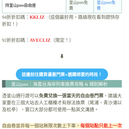
釜山pass免
釜山pass免
持釜山pass自由座
費
費
94折折扣碼：
KKLIZ
（這個最好用，路過現在看到趕快存
折扣！）
92折折扣碼：
AVECLIZ
（限定！）
⬇
這邊前往購買優惠門票+選購想要的時段！
釜山pass：海雲台海岸列車換票攻略 & 規則解析
憑釜山通行證可以
免費兌換一張當天的自由卷門票
，建議大
家要在三個大站去人工櫃檯才有辦法換票（尾浦、青沙浦以
及松亭），窗口大部分都可使用一點英文溝通。
自由卷並非每一個站無限次數上下車，
每個站點只能上一次