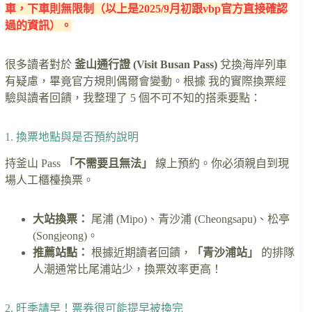
車，下車則無限制（以上是2025/9月初跟vbp官方直接確認
過的資訊）。
很多讀者對於
釜山通行證 (Visit Busan Pass)
兌換海岸列車
有疑慮，畢竟官方規則偶爾會變動。根據 我的實際換票經
驗與讀者回饋，我整理了 5 個不可不知的搭乘要點：
1. 換票地點與是否預約說明
持釜山 Pass
「不需要且無法」
線上預約。你必須親自到現
場人工櫃檯換票。
大站換票：
尾浦 (Mipo)、青沙浦 (Cheongsapu)、松亭
(Songjeong)。
推薦站點：
根據近期讀者回饋，
「青沙浦站」
的排隊
人潮通常比尾浦站少，換票效率更高！
2. 旺季請早！票券很可能提早被換完