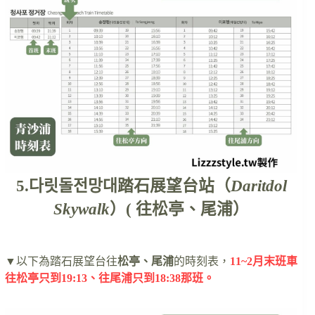
5.다릿돌전망대踏石展望台站（
Daritdol
Skywalk
）( 往松亭、尾浦）
▼以下為踏石展望台往
松亭、尾浦
的時刻表，
11~2月末班車
往松亭只到19:13、往尾浦只到18:38那班。