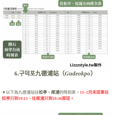
6.구덕포九德浦站（
Gudeokpo
）
▼以下為九德浦站往
松亭、尾浦
的時刻表，
11~2月末班車往
松亭只到19:15、往尾浦只到18:36那班。