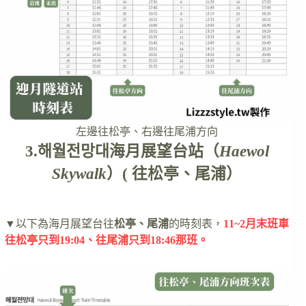
左邊往松亭、右邊往尾浦方向
3.해월전망대海月展望台站（
Haewol
Skywalk
）( 往松亭、尾浦）
▼以下為海月展望台往
松亭、尾浦
的時刻表，
11~2月末班車
往松亭只到19:04、往尾浦只到18:46那班。