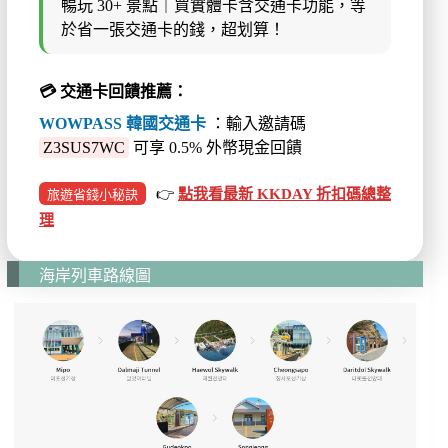
暢玩 30+ 景點｜買實體卡含交通卡功能，等
於省一張交通卡的錢，超划算！
💳
交通卡回饋推薦：
WOWPASS 韓國交通卡
：輸入邀請碼
Z3SUS7WC
可享 0.5% 外幣現金回饋
👉
點我看最新 KKDAY 折扣碼總整
旅遊省錢小秘訣
理
海岸列車路線圖