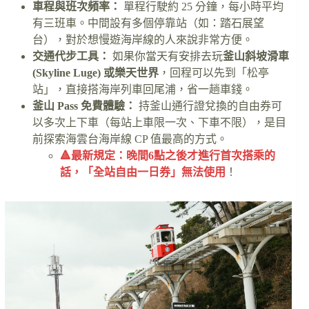
車程與班次頻率：
單程行駛約 25 分鐘，每小時平均
有三班車。中間設有多個停靠站（如：踏石展望
台），對於想慢遊海岸線的人來說非常方便。
交通代步工具：
如果你當天有安排去玩
釜山斜坡滑車
(Skyline Luge) 或樂天世界
，回程可以先到「松亭
站」，直接搭海岸列車回尾浦，省一趟車錢。
釜山 Pass 免費體驗：
持釜山通行證兌換的自由券可
以多次上下車（每站上車限一次、下車不限），是目
前探索海雲台海岸線 CP 值最高的方式。
🔺️最新規定：晚間6點之後才進行首次搭乘的
話，「全站自由一日券」無法使用
！