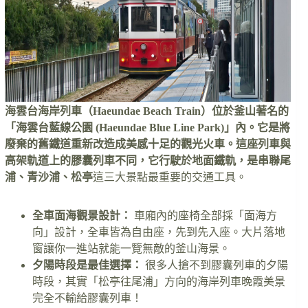
海雲台海岸列車（Haeundae Beach Train）位於釜山著名的
「海雲台藍線公園 (Haeundae Blue Line Park)」內。它是將
廢棄的舊鐵道重新改造成美感十足的觀光火車。這座列車與
高架軌道上的膠囊列車不同，它行駛於地面鐵軌，是串聯尾
浦、青沙浦、松亭
這三大景點最重要的交通工具。
全車面海觀景設計：
車廂內的座椅全部採「面海方
向」設計，全車皆為自由座，先到先入座。大片落地
窗讓你一進站就能一覽無敵的釜山海景。
夕陽時段是最佳選擇：
很多人搶不到膠囊列車的夕陽
時段，其實「松亭往尾浦」方向的海岸列車晚霞美景
完全不輸給膠囊列車！