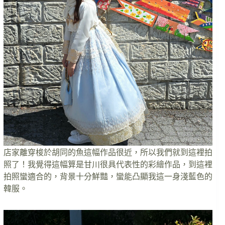
店家離穿梭於胡同的魚這幅作品很近，所以我們就到這裡拍
照了！我覺得這幅算是甘川很具代表性的彩繪作品，到這裡
拍照蠻適合的，背景十分鮮豔，蠻能凸顯我這一身淺藍色的
韓服。