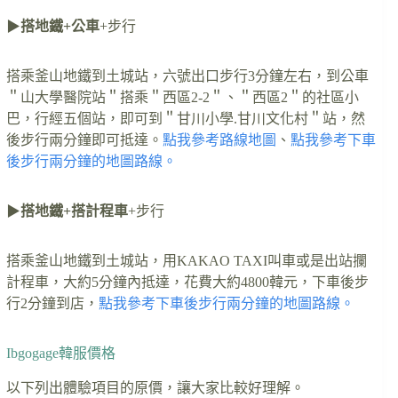
▶︎
搭地鐵+公車
+步行
搭乘釜山地鐵到土城站，六號出口步行3分鐘左右，到公車
＂山大學醫院站＂搭乘＂西區2-2＂、＂西區2＂的社區小
巴，行經五個站，即可到＂甘川小學.甘川文化村＂站，然
後步行兩分鐘即可抵達。
點我參考路線地圖
、
點我參考下車
後步行兩分鐘的地圖路線。
▶︎
搭地鐵+搭計程車
+步行
搭乘釜山地鐵到土城站，用KAKAO TAXI叫車或是出站攔
計程車，大約5分鐘內抵達，花費大約4800韓元，下車後步
行2分鐘到店，
點我參考下車後步行兩分鐘的地圖路線。
Ibgogage韓服價格
以下列出體驗項目的原價，讓大家比較好理解。