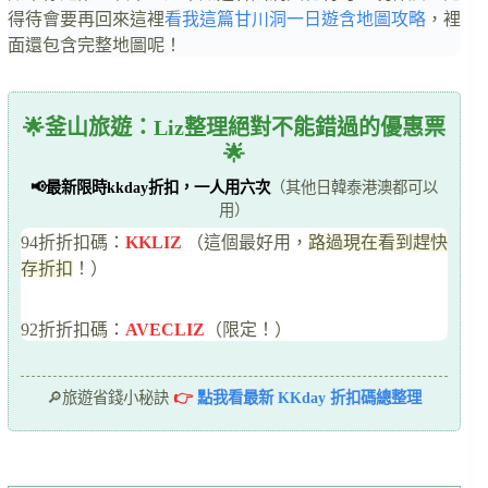
得待會要再回來這裡
看我這篇甘川洞一日遊含地圖攻略
，裡
面還包含完整地圖呢！
🌟釜山旅遊：Liz整理絕對不能錯過的優惠票
🌟
📢最新限時kkday折扣，一人用六次
（其他日韓泰港澳都可以
用）
94折折扣碼：
KKLIZ
（這個最好用，
路過現在看到趕快
存折扣
！）
92折折扣碼：
AVECLIZ
（限定！）
🔎旅遊省錢小秘訣
👉
點我看最新 KKday 折扣碼總整理