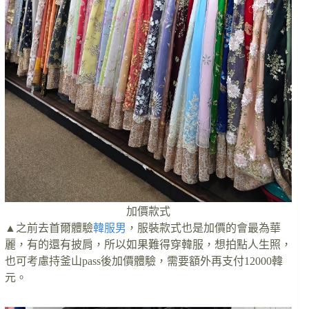
加價款式
▲之前去首爾體驗
韓服男
，服裝款式也是加價的會最為華
麗，有的還有披肩，所以如果難得穿韓服，想拍點人生照，
也可考慮持釜山pass後加價體驗，需要額外再支付12000韓
元。