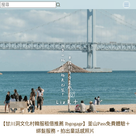
跳
至
主
要
內
容
【甘川洞文化村韓服租借推薦 Ibgogage】釜山Pass免費體驗＋
綁髮服務，拍出童話感照片