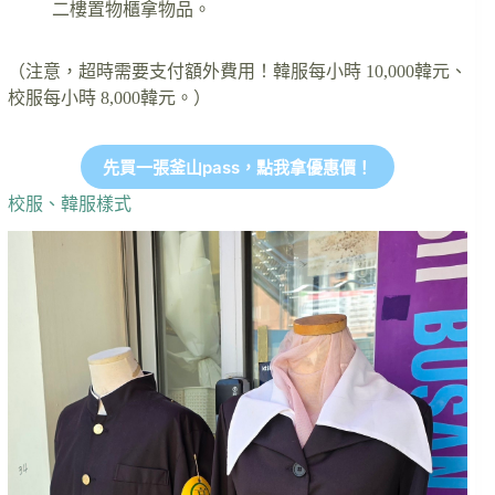
二樓置物櫃拿物品。
（注意，超時需要支付額外費用！韓服每小時 10,000韓元、
校服每小時 8,000韓元。）
先買一張釜山pass，點我拿優惠價！
校服、韓服樣式