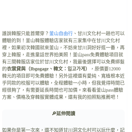
誰說韓服只能首爾穿？
釜山自由行
、甘川文化村一趟也可以
體驗的到！釜山韓服體驗店家就有三家集中在甘川文化村
裡，如果初次韓國就來釜山，不妨來甘川洞好好逛一番，再
穿上韓服，走進童話世界拍美照！釜山pass免費體驗項目就
有三間韓服店家位於甘川文化村，我最後選擇可以免費綁髮
的
衣裳貸與（Ibgogage、韓文：입고가게）
，原價要12000
韓元的項目即可免費體驗！另外這裡還有愛純、寬植根本近
乎同款的校服可以體驗，全程體驗一小時，但我覺得時間已
經很夠了，有需要延長時間也可加價。來看看釜山pass體驗
方案、價格及穿韓服實體成果，還有我的拍照點推薦吧！
🔎延伸閱讀
如果你是第一次來，還不知道甘川洞文化村可以玩什麼，記