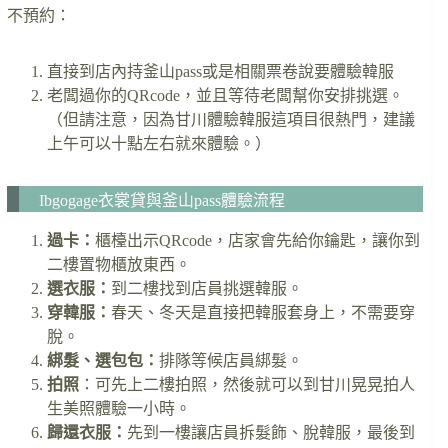
不預約：
直接到店內持釜山pass或是相關票卷說要體驗韓服
老闆過你的QRcode，並且等待老闆幫你安排挑選。
（但請注意，因為甘川體驗韓服這項目很熱門，建議
上午可以十點左右就來體驗。）
Ibgogage衣裳貸與釜山pass體驗流程
過卡：
櫃檯出示QRcode，店家會先給你鑰匙，讓你到
二樓置物櫃放東西。
選衣服：
到二樓找到店員挑選韓服。
穿韓服：
春天、冬天是直接把韓服套身上，不需要穿
脫。
綁髮、選包包：
排隊等候店員綁髮。
拍照
：可先上二樓拍照，然後就可以到甘川晃晃拍人
生美照體驗一小時。
歸還衣服：
先到一樓讓店員拆髮飾、脫韓服，最後到