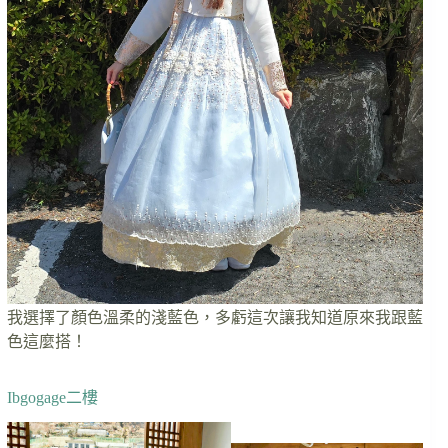
我選擇了顏色溫柔的淺藍色，多虧這次讓我知道原來我跟藍
色這麼搭！
Ibgogage二樓