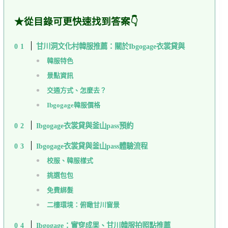
★從目錄可更快速找到答案👇
甘川洞文化村韓服推薦：關於Ibgogage衣裳貸與
韓服特色
景點資訊
交通方式、怎麼去？
Ibgogage韓服價格
Ibgogage衣裳貸與釜山pass預約
Ibgogage衣裳貸與釜山pass體驗流程
校服、韓服樣式
挑選包包
免費綁髮
二樓環境：俯瞰甘川窗景
Ibgogage：實穿成果、甘川韓服拍照點推薦