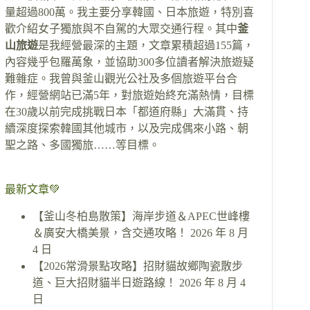
量超過800萬。我主要分享韓國、日本旅遊，特別喜
歡介紹女子獨旅與不自駕的大眾交通行程。其中
釜
山旅遊
是我經營最深的主題，文章累積超過155篇，
內容幾乎包羅萬象，並協助300多位讀者解決旅遊疑
難雜症。我曾與釜山觀光公社及多個旅遊平台合
作，經營網站已滿5年，對旅遊始終充滿熱情，目標
在30歲以前完成挑戰日本「都道府縣」大滿貫、持
續深度探索韓國其他城市，以及完成偶來小路、朝
聖之路、多國獨旅……等目標。
最新文章💚
【釜山冬柏島散策】海岸步道＆APEC世峰樓
＆廣安大橋美景，含交通攻略！
2026 年 8 月
4 日
【2026常滑景點攻略】招財貓故鄉陶瓷散步
道、巨大招財貓半日遊路線！
2026 年 8 月 4
日