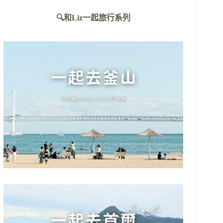
不
🔍和Liz一起旅行系列
到
符
合
條
件
的
結
果