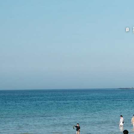
跳
至
主
要
內
容