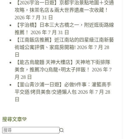
【2026宇治一日遊】京都宇治景點地圖＋交通
攻略，抹茶名店＆兩大世界遺產一次收藏！
2026 年 7 月 31 日
【宇治橋】日本三大古橋之一，附近逛街路線
推薦！
2026 年 7 月 31 日
【江南飯店推薦】近江南站的四星級江南新藝
術城公寓評價、家庭房開箱!
2026 年 7 月 28
日
【能古烏龍麵 天神大樓店】天神地下街排隊
美食，推薦冷Q烏龍+明太子拌飯！
2026 年 7
月 28 日
【釜山青沙浦一日遊】必做9件事：灌籃高手
平交道/烤貝美食/交通懶人包
2026 年 7 月 28
日
搜尋文章💚
找