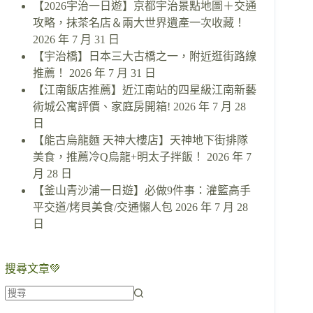
【2026宇治一日遊】京都宇治景點地圖＋交通
攻略，抹茶名店＆兩大世界遺產一次收藏！
2026 年 7 月 31 日
【宇治橋】日本三大古橋之一，附近逛街路線
推薦！
2026 年 7 月 31 日
【江南飯店推薦】近江南站的四星級江南新藝
術城公寓評價、家庭房開箱!
2026 年 7 月 28
日
【能古烏龍麵 天神大樓店】天神地下街排隊
美食，推薦冷Q烏龍+明太子拌飯！
2026 年 7
月 28 日
【釜山青沙浦一日遊】必做9件事：灌籃高手
平交道/烤貝美食/交通懶人包
2026 年 7 月 28
日
搜尋文章💚
找