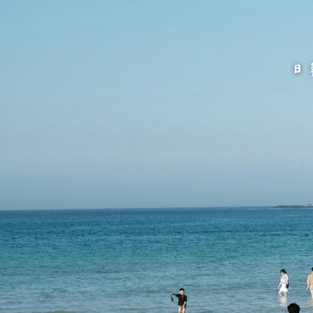
跳
至
主
要
內
容