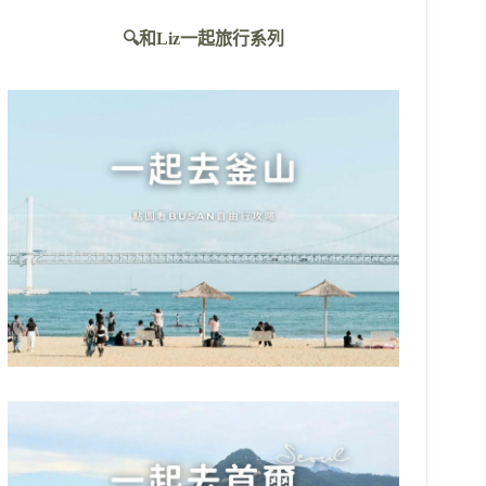
不
🔍和Liz一起旅行系列
到
符
合
條
件
的
結
果