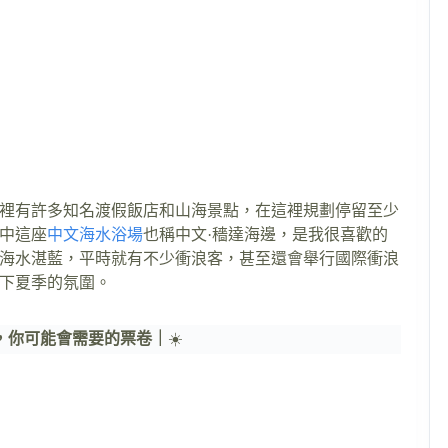
裡有許多知名渡假飯店和山海景點，在這裡規劃停留至少
中這座
中文海水浴場
也稱中文·穡達海邊，是我很喜歡的
海水湛藍，平時就有不少衝浪客，甚至還會舉行國際衝浪
下夏季的氛圍。
，你可能會需要的票卷｜
☀️