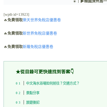
☀️
｜▶韓國濟州島
[wptb id=13923]
🔥
免費領取
樂天世界免稅店優惠卷
🔥
免費領取
新世界免稅店優惠卷
🔥
免費領取
新羅免稅店優惠卷
★從目錄可更快速找到答案👇
中文海水浴場如何前往？交通方式？
景點分享
旅遊後記