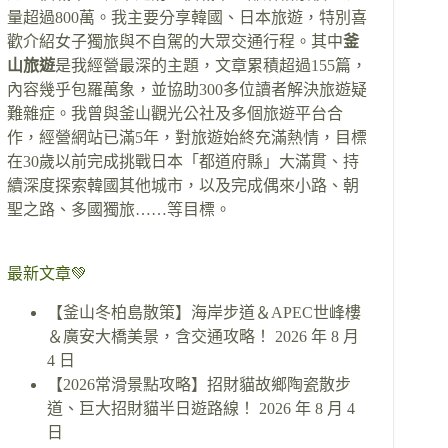
量超過800萬。我主要分享韓國、日本旅遊，特別喜
歡介紹女子獨旅與不自駕的大眾交通行程。其中
釜
山旅遊
是我經營最深的主題，文章累積超過155篇，
內容幾乎包羅萬象，並協助300多位讀者解決旅遊疑
難雜症。我曾與釜山觀光公社及多個旅遊平台合
作，經營網站已滿5年，對旅遊始終充滿熱情，目標
在30歲以前完成挑戰日本「都道府縣」大滿貫、持
續深度探索韓國其他城市，以及完成偶來小路、朝
聖之路、多國獨旅……等目標。
最新文章💚
【釜山冬柏島散策】海岸步道＆APEC世峰樓
＆廣安大橋美景，含交通攻略！
2026 年 8 月
4 日
【2026常滑景點攻略】招財貓故鄉陶瓷散步
道、巨大招財貓半日遊路線！
2026 年 8 月 4
日