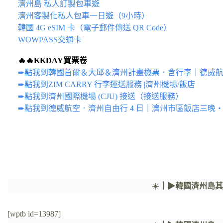
濟州島 私人訂製包車遊
濟州客製化私人包車一日遊（9小時）
韓國 4G eSIM 卡（電子郵件傳送 QR Code）
WOWPASS交通卡
🔥🔥KKDAY買票卷
➨點我到韓國首爾＆大邱＆濟州計畫機票．含行李｜德威航
➨點我到ZIM CARRY 行李運送服務 |濟州機場/飯店
➨點我到濟州國際機場 (CJU) 接送（接送服務）
➨點我到德威航空．濟州自由行 4 日｜濟州市區飯店三晚・
☀️
｜▶韓國濟州島
[wptb id=13987]