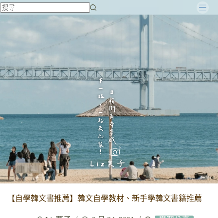
跳
至
主
要
內
容
【自學韓文書推薦】韓文自學教材、新手學韓文書籍推薦