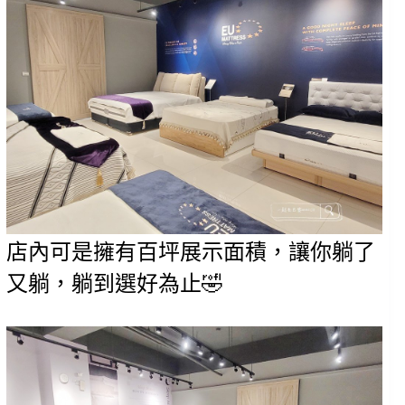
店內可是擁有百坪展示面積，讓你躺了
又躺，躺到選好為止🤣