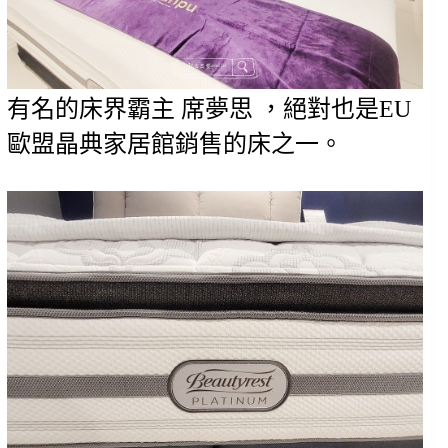
有名的床界霸主 席夢思 ，絕對也是EU
歐盟晶典家居館銷售的床之一。