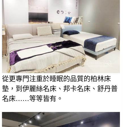
從更專門注重於睡眠的品質的柏林床
墊，到伊麗絲名床、邦卡名床、舒丹普
名床……等等皆有。