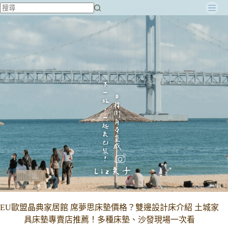
跳
至
主
要
內
容
EU歐盟晶典家居館 席夢思床墊價格？雙邊設計床介紹 土城家
具床墊專賣店推薦！多種床墊、沙發現場一次看