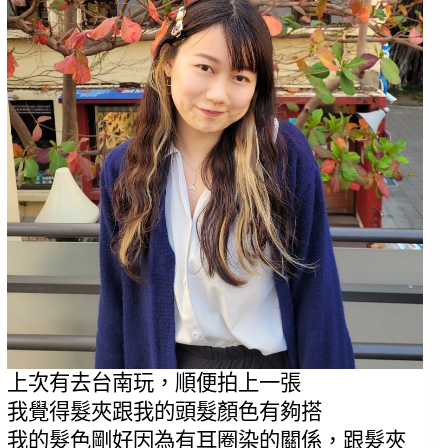
上
次有去台南玩，順便拍上一張
我覺得髮夾跟我的頭髮顏色有夠搭
我的髮色剛好因為有耳圈染的關係，跟髮夾