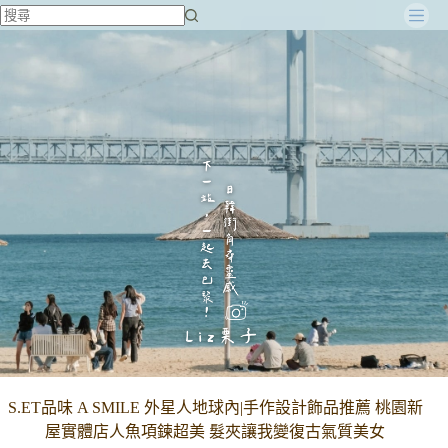
跳
至
主
要
內
容
S.ET品味 A SMILE 外星人地球內|手作設計飾品推薦 桃園新
屋實體店人魚項鍊超美 髮夾讓我變復古氣質美女