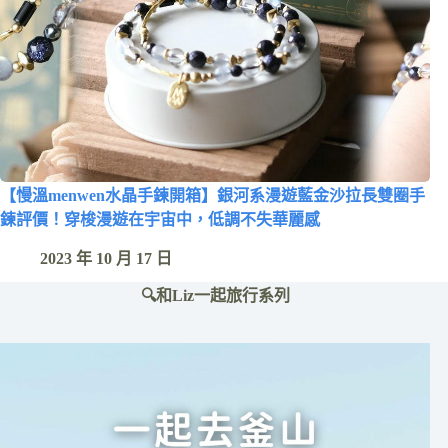
【慢溫menwen水晶手鍊開箱】銀河系漫遊藍金沙拉長雙圈手
鍊評價！穿梭漫遊在宇宙中，低調不失華麗感
2023 年 10 月 17 日
🔍和Liz一起旅行系列