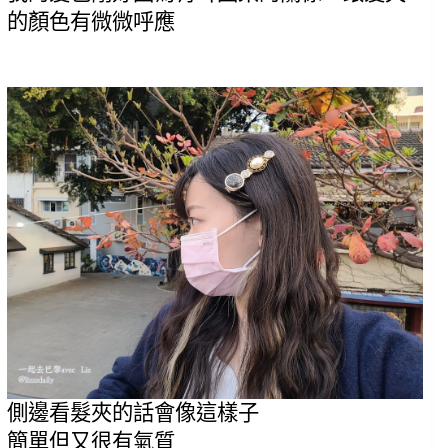
的顏色有微微呼應
側邊看髮夾的話會像這樣子
簡單但又很有氣質