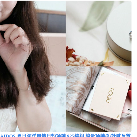
AIDOS 夏日海洋風情貝殼項鍊 925純銀 鎖骨項鍊/設計感及質