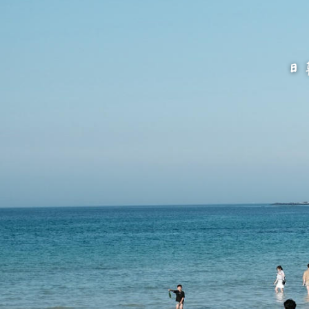
跳
至
主
要
內
容