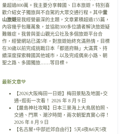
量超過800萬。我主要分享韓國、日本旅遊，特別喜
歡介紹女子獨旅與不自駕的大眾交通行程。其中
釜
山旅遊
是我經營最深的主題，文章累積超過155篇，
內容幾乎包羅萬象，並協助300多位讀者解決旅遊疑
難雜症。我曾與釜山觀光公社及多個旅遊平台合
作，經營網站已滿5年，對旅遊始終充滿熱情，目標
在30歲以前完成挑戰日本「都道府縣」大滿貫、持
續深度探索韓國其他城市，以及完成偶來小路、朝
聖之路、多國獨旅……等目標。
最新文章💚
【2026大阪梅田一日遊】梅田景點及地圖+交
通+逛街一次看！
2026 年 8 月 9 日
【嚴島神社攻略】日本三景海上大鳥居拍照、
交通、門票、潮汐時間，兩次朝聖真實心得！
2026 年 8 月 9 日
【名古屋+中部近郊自由行】5天4夜&6天5夜