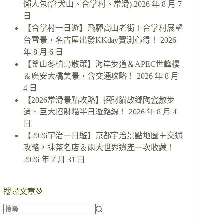
懶人包(含犬山、合掌村、常滑)
2026 年 8 月 7
日
【合掌村一日遊】飛驒高山老街＋合掌村展望
台雪景，名古屋出發KKday實測心得！
2026
年 8 月 6 日
【釜山冬柏島散策】海岸步道＆APEC世峰樓
＆廣安大橋美景，含交通攻略！
2026 年 8 月
4 日
【2026常滑景點攻略】招財貓故鄉陶瓷散步
道、巨大招財貓半日遊路線！
2026 年 8 月 4
日
【2026宇治一日遊】京都宇治景點地圖＋交通
攻略，抹茶名店＆兩大世界遺產一次收藏！
2026 年 7 月 31 日
搜尋文章💚
找