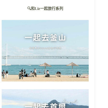
不
🔍和Liz一起旅行系列
到
符
合
條
件
的
結
果