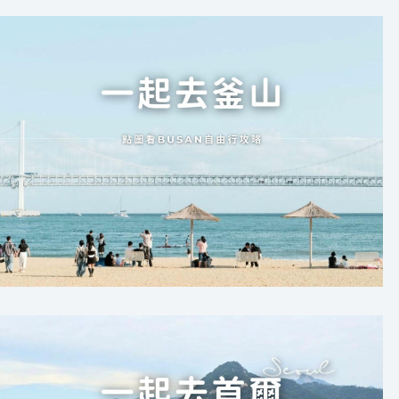
南
雪、
咖
啡
推
薦
（菜
單）