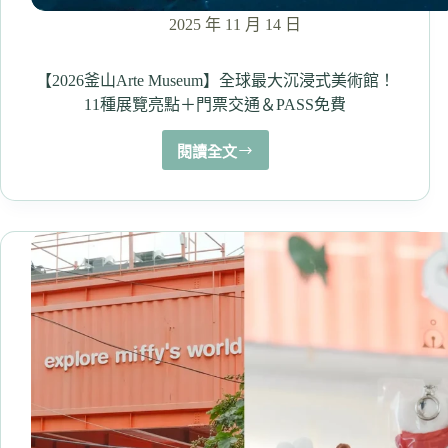
一
2025 年 11 月 14 日
杯
層
次
【2026釜山Arte Museum】全球最大沉浸式美術館！
豐
11種展覽亮點＋門票交通＆PASS免費
富
的
閱讀全文
今
【2026
日
釜
手
山
沖
Arte Museum】
咖
全
啡！
球
最
大
沉
浸
式
美
術
館！