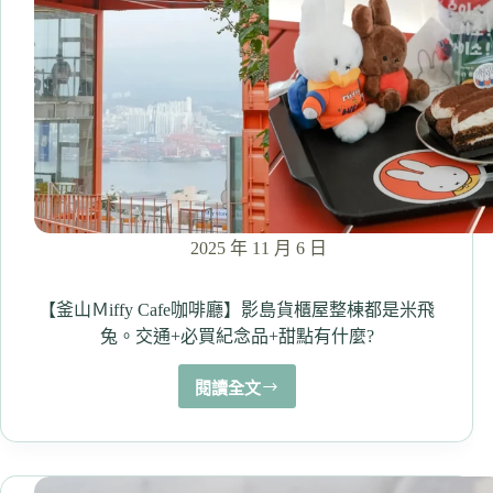
11
種
展
覽
亮
點
＋
門
票
交
通
2025 年 11 月 6 日
＆
PASS
免
【釜山Ｍiffy Cafe咖啡廳】影島貨櫃屋整棟都是米飛
費
兔。交通+必買紀念品+甜點有什麼?
閱讀全文
【釜
山
Ｍ
iffy
Cafe