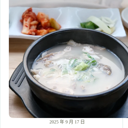
咖
啡
廳】
影
島
貨
櫃
屋
整
棟
都
是
米
飛
兔。
交
通
+必
買
紀
2025 年 9 月 17 日
念