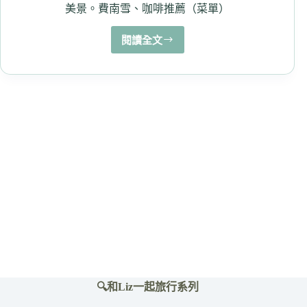
美景。費南雪、咖啡推薦（菜單）
閱讀全文
【Having
Moment】
白
淺
灘
文
化
村
海
景
咖
啡
廳
推
二
樓
美
🔍和Liz一起旅行系列
景。
費