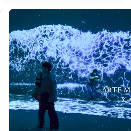
散
COFFEE
步
評
路、
價】
鋼
世
琴
界
階
百
梯
大
咖
啡、
冠
軍
咖
啡，
前
往
影
島/
海
雲
台
品