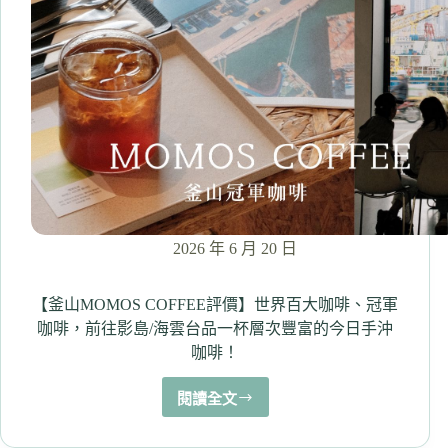
地
圖。
釜
山
影
島
最
佳
喝
咖
啡
看
2026 年 6 月 20 日
海
之
地！
【釜山MOMOS COFFEE評價】世界百大咖啡、冠軍
走
咖啡，前往影島/海雲台品一杯層次豐富的今日手沖
走
咖啡！
絕
影
閱讀全文
海
【釜
岸
山
MOMOS