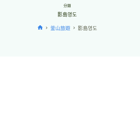
分類
影島영도
釜山旅遊
影島영도
首
頁