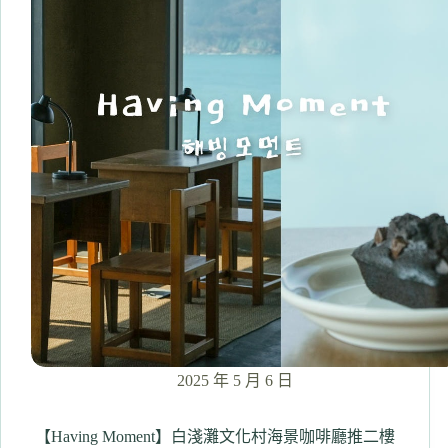
史
背
景
和
2026
最
新
開
橋
時
間、
交
通
與
海
鷗
拍
照
2025 年 5 月 6 日
全
攻
略！
【Having Moment】白淺灘文化村海景咖啡廳推二樓