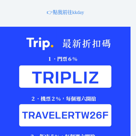
👉點我前往kkday