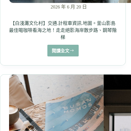
2026 年 6 月 20 日
【白淺灘文化村】交通.計程車資訊.地圖。釜山影島
最佳喝咖啡看海之地！走走絕影海岸散步路、鋼琴階
梯
閱讀全文
【白
淺
灘
文
化
村】
交
通.
計
程
車
資
訊.