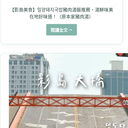
品
+甜
【影島美食】밀양돼지국밥豬肉湯飯推薦，湯鮮味美
點
在地好味道！（原本家豬肉湯）
有
什
閱讀全文
麼?
【影
島
美
食】
밀
양
돼
지
국
밥
豬
肉
湯
飯
推
薦，