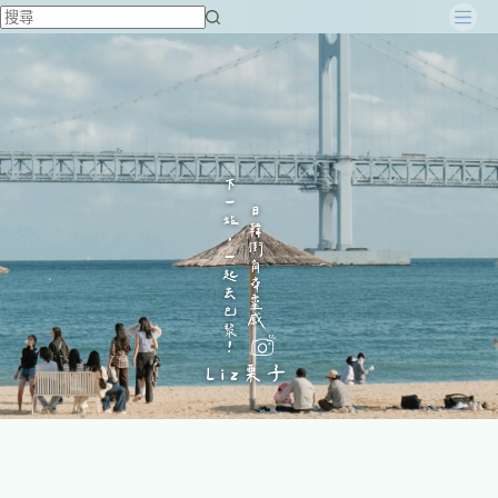
跳
至
主
要
內
容