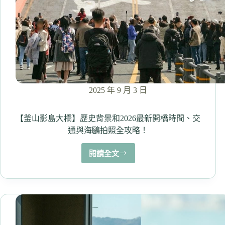
湯
鮮
味
美
在
地
好
味
道！
2025 年 9 月 3 日
（原
本
家
【釜山影島大橋】歷史背景和2026最新開橋時間、交
豬
通與海鷗拍照全攻略！
肉
湯）
閱讀全文
【釜
山
影
島
大
橋】
歷