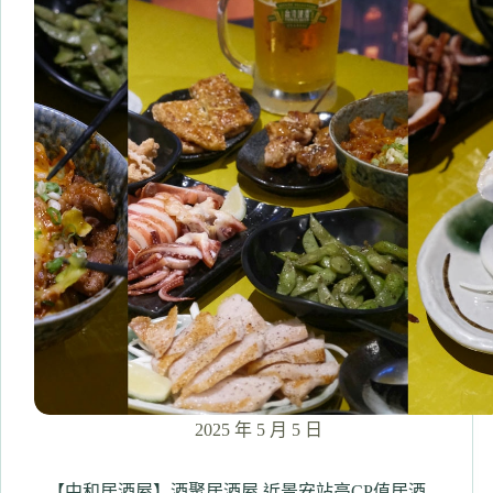
中
和
雙
人
套
餐
一
鍋
狂
吃
近
40
隻
蝦！
手
工
熬
煮
湯
2025 年 5 月 5 日
底
+和
牛、
【中和居酒屋】酒聚居酒屋.近景安站高CP值居酒