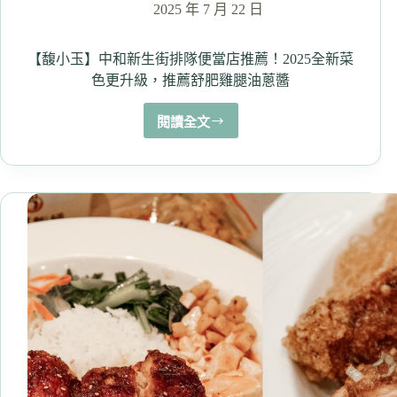
2025 年 7 月 22 日
（吃
到
飽
【馥小玉】中和新生街排隊便當店推薦！2025全新菜
回
色更升級，推薦舒肥雞腿油蔥醬
歸
囉）
閱讀全文
【馥
小
玉】
中
和
新
生
街
排
隊
便
當
店
推
薦！