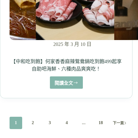
酒
屋！
烤
工
好、
推
薦
2025 年 3 月 10 日
海
鮮
肉
【中和吃到飽】何家香香麻辣鴛鴦鍋吃到飽499起享
類，
自助吧海鮮、六種肉品爽爽吃！
啤
酒
閱讀全文
【中
還
和
只
吃
要
60
到
元！
飽】
何
1
2
3
4
...
18
下一頁
家
香
香