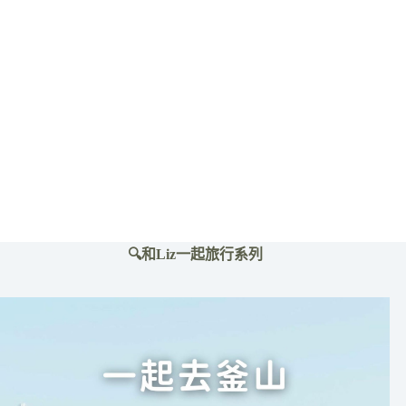
麻
辣
鴛
鴦
鍋
吃
到
飽
499
起
享
自
助
🔍和Liz一起旅行系列
吧
海
鮮、
六
種
肉
品
爽