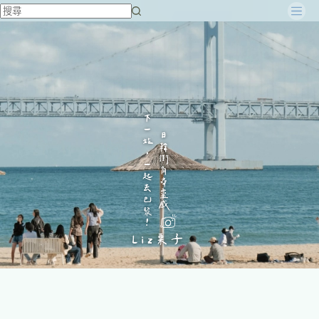
跳
至
主
要
內
容