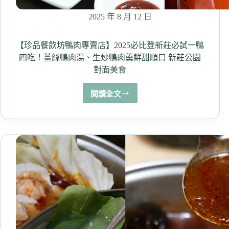
點，
搭
2025 年 8 月 12 日
配
大
碗
【珍品餐飲坊鴨肉專賣店】2025必比登新莊必試一鴨
鹹
四吃！薑絲鴨肉湯、生炒鴨肉羹鮮甜順口 新莊公園
豆
對面美食
漿！
（內
閱讀全文
有
【珍
菜
品
單）
餐
飲
坊
鴨
肉
專
賣
店】
2025
必
比