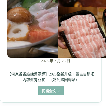
登
新
莊
必
試
一
鴨
四
吃！
薑
絲
鴨
2025 年 7 月 28 日
肉
湯、
生
【何家香香麻辣鴛鴦鍋】2025全新升級、豐富自助吧
炒
內容還有豆花！（吃到飽回歸囉）
鴨
肉
閱讀全文
【何
羹
家
鮮
香
甜