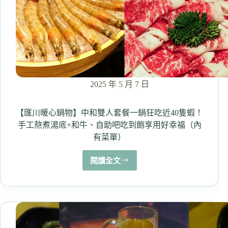
推
當
歸
鴨
湯
鹹
香
順
2025 年 5 月 7 日
口
（內
有
【匯川暖心鍋物】中和雙人套餐一鍋狂吃近40隻蝦！
菜
手工熬煮湯底+和牛、自助吧吃到飽享用好幸福（內
單）
有菜單）
閱讀全文
【匯
川
暖
心
鍋
物】