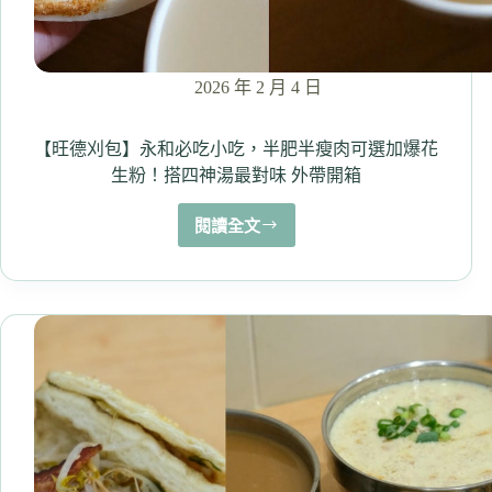
2026 年 2 月 4 日
【旺德刈包】永和必吃小吃，半肥半瘦肉可選加爆花
生粉！搭四神湯最對味 外帶開箱
閱讀全文
【旺
德
刈
包】
永
和
必
吃
小
吃，
半
肥