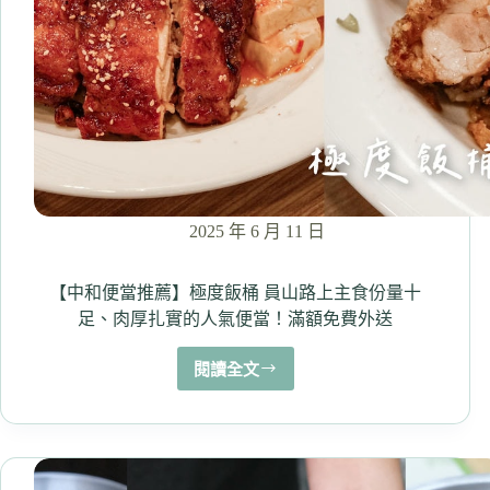
2025
全
新
菜
色
更
升
級，
推
薦
2025 年 6 月 11 日
舒
肥
雞
【中和便當推薦】極度飯桶 員山路上主食份量十
腿
足、肉厚扎實的人氣便當！滿額免費外送
油
蔥
閱讀全文
【中
醬
和
便
當
推