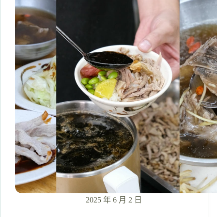
薦】
極
度
飯
桶
員
山
路
上
主
食
份
量
十
足、
肉
厚
扎
實
的
2025 年 6 月 2 日
人
氣