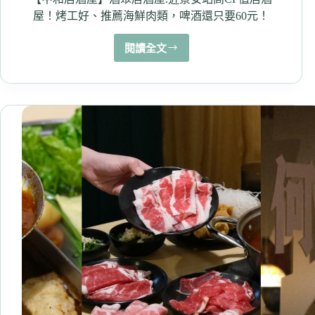
自
屋！烤工好、推薦海鮮肉類，啤酒還只要60元！
助
吧
閱讀全文
【中
吃
和
到
居
飽
酒
享
屋】
用
酒
好
聚
幸
居
福
酒
（內
屋.
有
近
菜
景
單）
安
站
高
CP
值
居