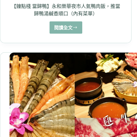
便
【鐘點棧 當歸鴨】永和樂華夜市人氣鴨肉飯，推當
當！
歸鴨湯鹹香順口（內有菜單）
滿
額
閱讀全文
【鐘
免
點
費
棧
外
當
送
歸
鴨】
永
和
樂
華
夜
市
人
氣
鴨
肉
飯，