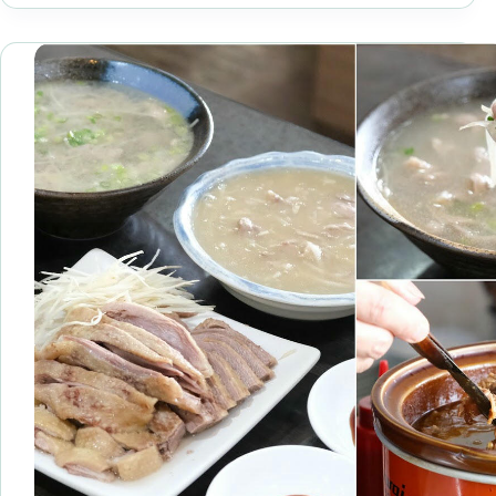
早
餐
推
薦】
永
新
豆
漿
竹
林
店
料
超
多
的
胡
椒
餅
人
人
必