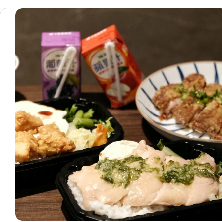
香
順
麻
口
辣
新
鴛
莊
鴦
公
鍋】
園
2025
對
全
面
新
美
升
食
級、
豐
富
自
助
吧
內
容
還
有
豆
花！