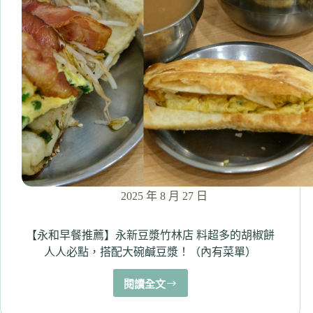
半
瘦
肉
可
選
加
爆
花
生
粉！
搭
四
神
2025 年 8 月 27 日
湯
最
對
【永和早餐推薦】永新豆漿竹林店 料超多的胡椒餅
味
人人必點，搭配大碗鹹豆漿！（內有菜單）
外
帶
閱讀全文
【永
開
和
箱