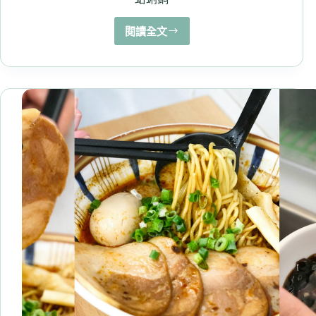
閱讀全文
【狂
一
鍋
中
和
永
貞
店】
幾
乎
零
負
評
的
台
式
火
鍋
中