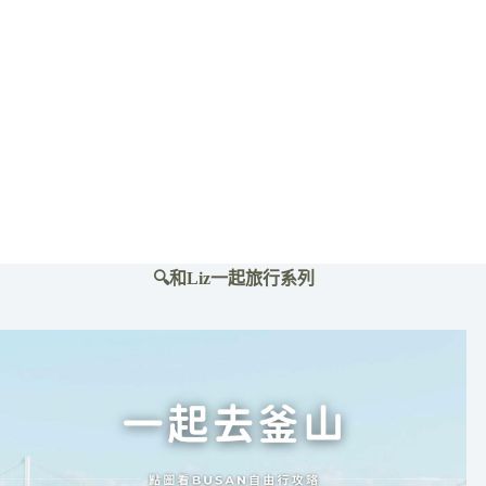
價
鍋
拉
麵，
還
有
甜
點
吃
到
飽！
地
獄
🔍和Liz一起旅行系列
豚
骨
拉
麵.
雞
白
豚
骨
拉