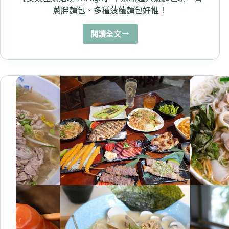
品
蔥胖麵包、多種菠蘿麵包好推！
爽
爽
閱讀全文
【安
吃！
太
座
烘
焙
坊
An-
tiger】
中
永
和
超
人
氣
麵
包
坊，
青