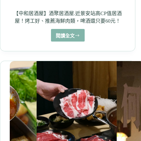
+和
牛、
【中和居酒屋】酒聚居酒屋.近景安站高CP值居酒
自
屋！烤工好、推薦海鮮肉類，啤酒還只要60元！
助
吧
閱讀全文
【中
吃
和
到
居
飽
酒
享
屋】
用
酒
好
聚
幸
居
福
酒
（內
屋.
有
近
菜
景
單）
安
站
高
CP