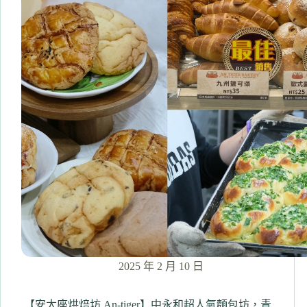
家
香
香
麻
辣
鴛
鴦
鍋
吃
到
飽
499
起
享
自
助
吧
海
鮮、
2025 年 2 月 10 日
六
種
肉
【安太座烘焙坊 An-tiger】中永和超人氣麵包坊，青