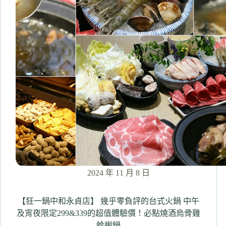
包
精
選
10
多
家
必
吃！
超
人
氣
火
鍋
吃
到
飽、
2024 年 11 月 8 日
小
吃、
日
【狂一鍋中和永貞店】 幾乎零負評的台式火鍋 中午
式
及宵夜限定299&339的超值體驗價！必點燒酒烏骨雞
蛤蜊鍋