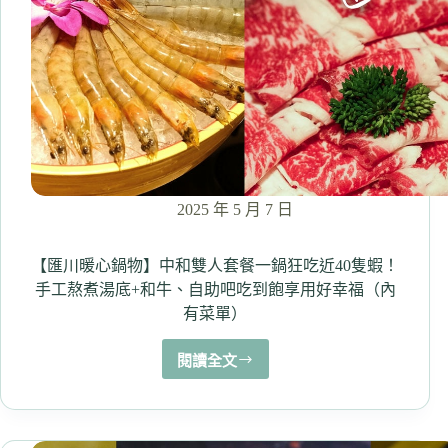
食
份
量
十
足、
肉
厚
扎
實
的
2025 年 5 月 7 日
人
氣
便
【匯川暖心鍋物】中和雙人套餐一鍋狂吃近40隻蝦！
當！
手工熬煮湯底+和牛、自助吧吃到飽享用好幸福（內
滿
有菜單）
額
免
閱讀全文
費
【匯
外
川
送
暖
心