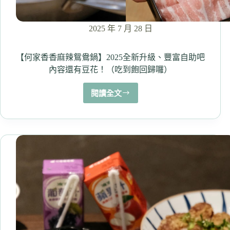
2025 年 7 月 28 日
【何家香香麻辣鴛鴦鍋】2025全新升級、豐富自助吧
內容還有豆花！（吃到飽回歸囉）
閱讀全文
【何
家
香
香
麻
辣
鴛
鴦
鍋】
2025
全
新
升