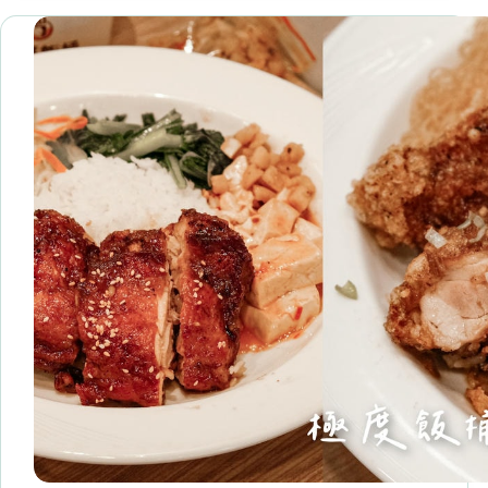
中
和
新
生
街
排
隊
便
當
店
推
薦！
2025
全
新
菜
色
更
升
級，
推
薦