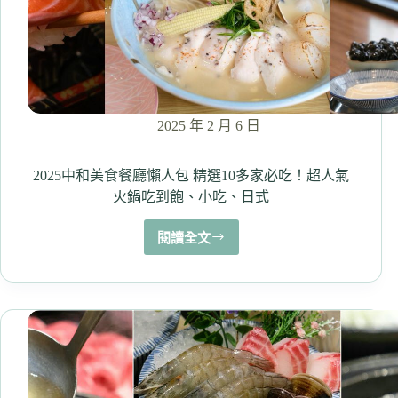
蔥
胖
麵
包、
多
種
菠
2025 年 2 月 6 日
蘿
麵
包
2025中和美食餐廳懶人包 精選10多家必吃！超人氣
好
火鍋吃到飽、小吃、日式
推！
閱讀全文
2025
中
和
美
食
餐
廳
懶
人