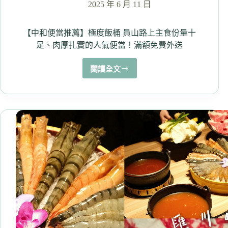
2025 年 6 月 11 日
舒
肥
雞
【中和便當推薦】極度飯桶 員山路上主食份量十
腿
足、肉厚扎實的人氣便當！滿額免費外送
油
蔥
閱讀全文
【中
醬
和
便
當
推
薦】
極
度
飯
桶
員
山
路
上
主