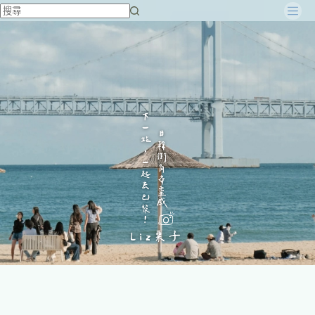
跳
至
主
要
內
容