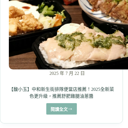
級、
豐
富
自
助
吧
內
容
還
有
豆
花！
2025 年 7 月 22 日
（吃
到
飽
【馥小玉】中和新生街排隊便當店推薦！2025全新菜
回
色更升級，推薦舒肥雞腿油蔥醬
歸
囉）
閱讀全文
【馥
小
玉】