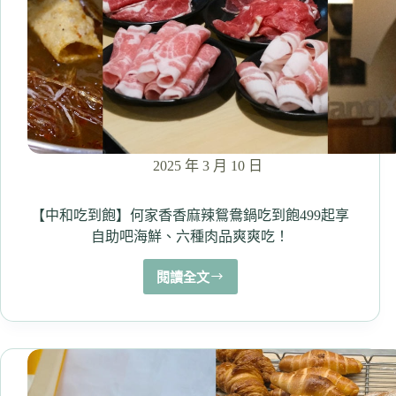
值
居
酒
屋！
烤
工
好、
推
薦
2025 年 3 月 10 日
海
鮮
肉
【中和吃到飽】何家香香麻辣鴛鴦鍋吃到飽499起享
類，
自助吧海鮮、六種肉品爽爽吃！
啤
酒
閱讀全文
【中
還
和
只
吃
要
60
到
元！
飽】
何