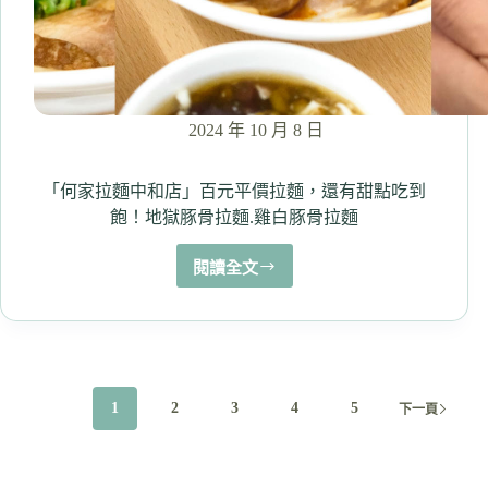
午
及
宵
夜
限
定
2024 年 10 月 8 日
299&339
的
超
「何家拉麵中和店」百元平價拉麵，還有甜點吃到
值
飽！地獄豚骨拉麵.雞白豚骨拉麵
體
驗
閱讀全文
「何
價！
家
必
拉
點
麵
燒
中
酒
和
烏
1
2
3
4
5
下一頁
店」
骨
百
雞
元
蛤
平
蜊