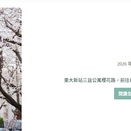
2026 
東大新站三益公寓櫻花路，前往
閱讀