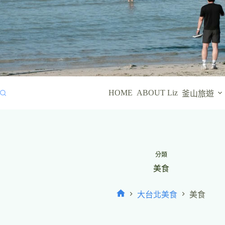
HOME
ABOUT Liz
釜山旅遊
分類
美食
大台北美食
美食
首
頁