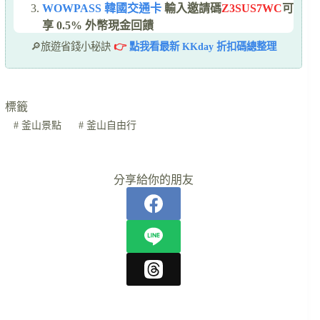
WOWPASS 韓國交通卡
輸入邀請碼
Z3SUS7WC
可
享 0.5% 外幣現金回饋
🔎旅遊省錢小秘訣
👉
點我看最新 KKday 折扣碼總整理
標籤
#
釜山景點
#
釜山自由行
分享給你的朋友