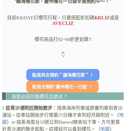
〝鎮海櫻花節、慶州櫻花一日遊早鳥預約中～！〞
目前KKDAY訂櫻花行程，只要搭配折扣碼
KKLIZ
或是
AVECLIZ
櫻花商品打92~94折更划算!!
👇
點我到去預約＂鎮海櫻花節＂！
點我去預約”慶州櫻花一日遊”！
海雲台迎月路櫻花怎麼去？
1.
從青沙浦附近開始散步
：搭乘海岸列車或膠囊列車到青沙
浦站，從車站開始步行需要25分鐘才會到迎月路附近。（
地
圖
）or 搭乘海雲台10號公到Haewol精舍站下車，方可更靠
近青沙浦的散步起點，這裡就可以看到櫻花。（
地圖
）