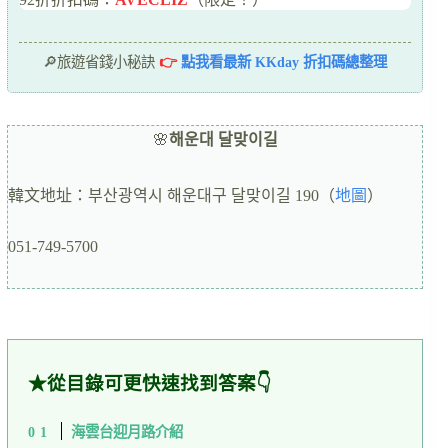
🔎旅遊省錢小秘訣
👉
點我看最新 KKday 折扣碼總整理
🌸
해운대 달맞이길
韓文地址：부산광역시 해운대구 달맞이길 190（
地圖
）
051-749-5700
★從目錄可更快速找到答案👇
海雲台迎月路介紹