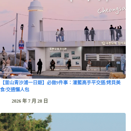
【釜山青沙浦一日遊】必做9件事：灌籃高手平交道/烤貝美
食/交通懶人包
2026 年 7 月 28 日