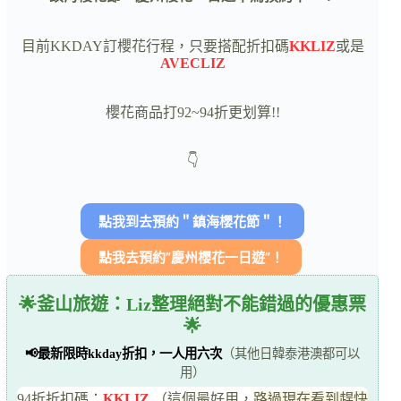
目前KKDAY訂櫻花行程，只要搭配折扣碼
KKLIZ
或是
AVECLIZ
櫻花商品打92~94折更划算!!
👇
點我到去預約＂鎮海櫻花節＂！
點我去預約”慶州櫻花一日遊”！
🌟釜山旅遊：Liz整理絕對不能錯過的優惠票
🌟
📢最新限時kkday折扣，一人用六次
（其他日韓泰港澳都可以
用）
94折折扣碼：
KKLIZ
（這個最好用，
路過現在看到趕快