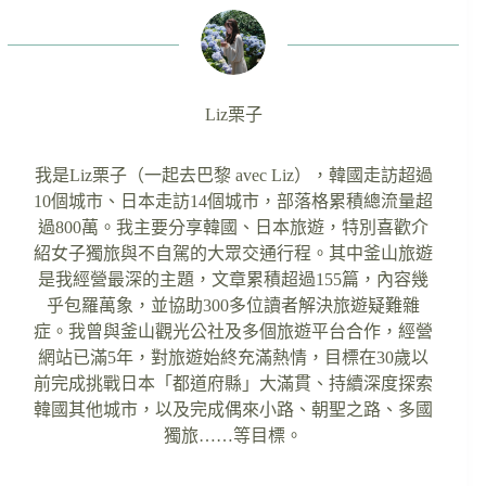
Liz栗子
我是Liz栗子（一起去巴黎 avec Liz），韓國走訪超過
10個城市、日本走訪14個城市，部落格累積總流量超
過800萬。我主要分享韓國、日本旅遊，特別喜歡介
紹女子獨旅與不自駕的大眾交通行程。其中釜山旅遊
是我經營最深的主題，文章累積超過155篇，內容幾
乎包羅萬象，並協助300多位讀者解決旅遊疑難雜
症。我曾與釜山觀光公社及多個旅遊平台合作，經營
網站已滿5年，對旅遊始終充滿熱情，目標在30歲以
前完成挑戰日本「都道府縣」大滿貫、持續深度探索
韓國其他城市，以及完成偶來小路、朝聖之路、多國
獨旅……等目標。