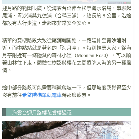
迎月路的範圍很廣，從海雲台延伸至松亭海水浴場，串聯起
尾浦、青沙浦與九德浦（合稱三浦），總長約 8 公里，沿途
都設有人行步道，走起來非常安全安心。
精華的賞櫻路段大致從
尾浦端
開始，一路延伸至
青沙浦
附
近，而中點站就是著名的「海月亭」。特別推薦大家，從海
月亭附近有一條隱藏的森林小徑（Moontan Road），可以順
著山林往下走，體驗在樹影與櫻花之間遠眺大海的另一種風
情。
途中部分路段可能需要稍微爬坡一下，但那坡度我覺得至少
沒有前往
希望階梯單軌電車
時那麼疲累。
海雲台迎月路櫻花賞櫻過程