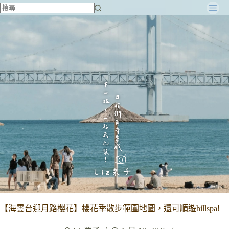
跳
至
主
要
內
容
【海雲台迎月路櫻花】櫻花季散步範圍地圖，還可順遊hillspa!