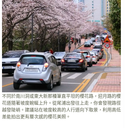
不同於南川洞或東大新那種筆直平坦的櫻花路，迎月路的櫻
花道隨著坡度蜿蜒上升。從尾浦出發往上走，你會發現路徑
越發陡峭。建議站在坡度較高的人行道向下取景，利用高低
差能拍出更有層次感的櫻花美照。