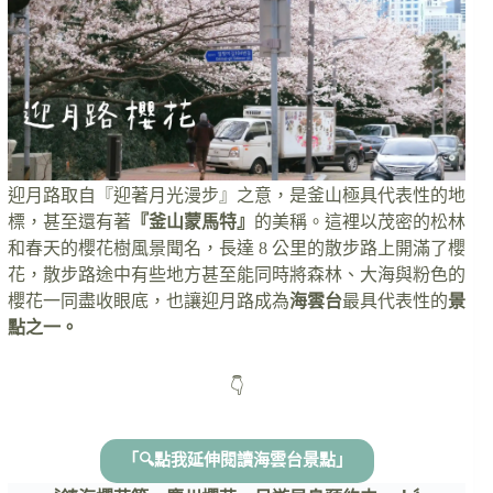
迎月路取自『迎著月光漫步』之意，是釜山極具代表性的地
標，甚至還有著
『釜山蒙馬特』
的美稱。這裡以茂密的松林
和春天的櫻花樹風景聞名，長達 8 公里的散步路上開滿了櫻
花，散步路途中有些地方甚至能同時將森林、大海與粉色的
櫻花一同盡收眼底，也讓迎月路成為
海雲台
最具代表性的
景
點之一。
👇
「🔍點我延伸閱讀海雲台景點」