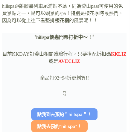
hillspa距離膠囊列車尾浦站不遠，同為釜山pass可使用的免
費景點之一，是可以觀景的spa！特別是櫻花季時最熱門，
因為可以從上往下看整排
櫻花樹
的風景呢！！
〝hillspa優惠門票打折中～！〞
目前KKDAY訂釜山相關體驗行程，只要搭配折扣碼
KKLIZ
或是
AVECLIZ
商品打92~94折更划算!!
👇
點我到去預約＂hillspa＂！
點我去預約”hillspa”！