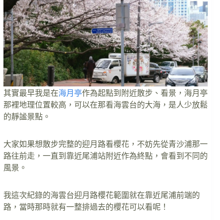
其實最早我是在
海月亭
作為起點到附近散步、看景，海月亭
那裡地理位置較高，可以在那看海雲台的大海，是人少放鬆
的靜謐景點。
大家如果想散步完整的迎月路看櫻花，不妨先從青沙浦那一
路往前走，一直到靠近尾浦站附近作為終點，會看到不同的
風景。
我這次紀錄的海雲台迎月路櫻花範圍就在靠近尾浦前端的
路，當時那時就有一整排過去的櫻花可以看呢！