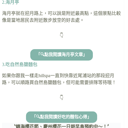
2.海月亭
海月亭就在迎月路上，可以說是附近最高點，這個景點比較
像是當地居民去附近散步放空的好去處。
👇
「🔍點我閱讀海月亭文章」
3.吃自然島鹽麵包
如果你跟我一樣走hillspa一直到快靠近尾浦站的那段迎月
路，可以順路買自然島鹽麵包，但可能需要排隊等待哦！
👇
「🔍點我閱讀好吃的麵包心得」
〝鎮海櫻花節、慶州櫻花一日遊早鳥預約中～！〞