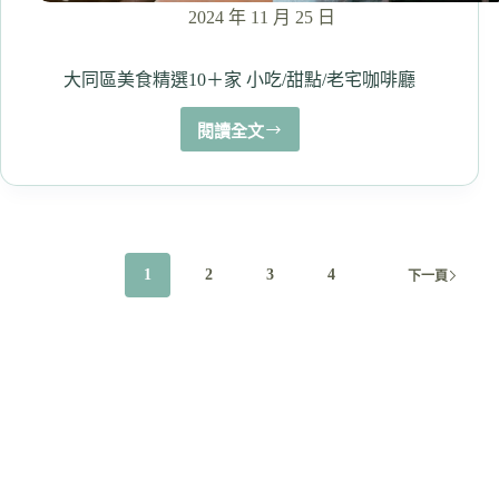
廳
2024 年 11 月 25 日
大同區美食精選10＋家 小吃/甜點/老宅咖啡廳
閱讀全文
大
同
區
美
食
精
1
2
3
4
下一頁
選
10
＋
家
小
吃/
甜
點/
老
宅