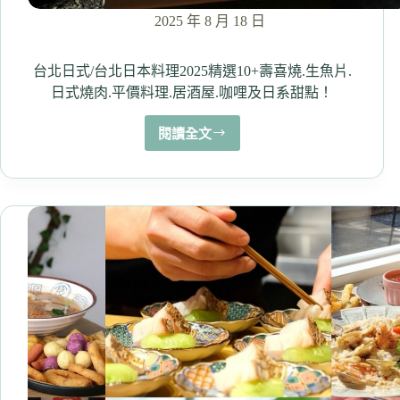
2025 年 8 月 18 日
台北日式/台北日本料理2025精選10+壽喜燒.生魚片.
日式燒肉.平價料理.居酒屋.咖哩及日系甜點！
閱讀全文
台
北
日
式/
台
北
日
本
料
理
2025
精
選
10+壽