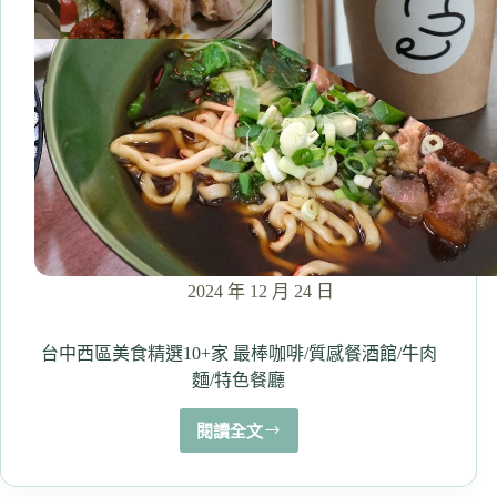
7
家
CP
值
高
無
菜
單
及
平
價
日
2024 年 12 月 24 日
料
台中西區美食精選10+家 最棒咖啡/質感餐酒館/牛肉
麵/特色餐廳
閱讀全文
台
中
西