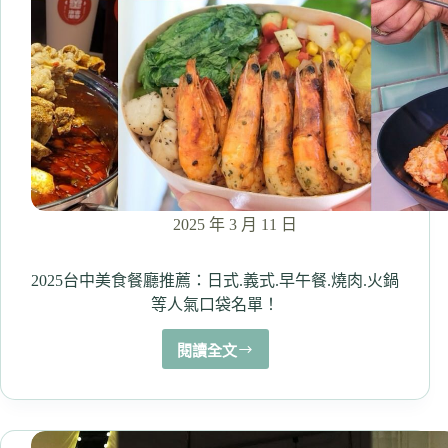
喜
燒.
生
魚
片.
日
式
燒
肉.
平
價
2025 年 3 月 11 日
料
理.
居
2025台中美食餐廳推薦：日式.義式.早午餐.燒肉.火鍋
酒
等人氣口袋名單！
屋.
咖
閱讀全文
2025
哩
台
及
中
日
美
系
食
甜