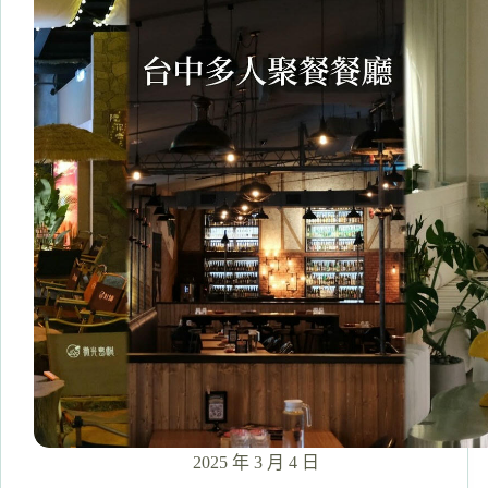
餐
點！
廳
推
薦：
日
式.
義
式.
早
午
餐.
燒
肉.
火
鍋
等
人
氣
口
袋
2025 年 3 月 4 日
名