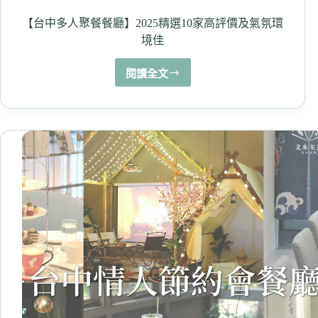
單！
【台中多人聚餐餐廳】2025精選10家高評價及氣氛環
境佳
閱讀全文
【台
中
多
人
聚
餐
餐
廳】
2025
精
選
10
家
高
評
價
及