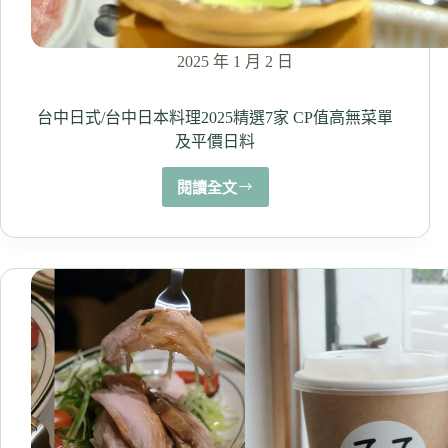
2025 年 1 月 2 日
台中日式/台中日本料理2025精選7家 CP值高無菜單
及平價日料
閱讀全文
台
中
日
式/
台
中
日
本
料
理
2025
精
選