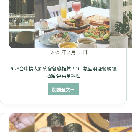
氣
氛
環
境
佳
2025 年 2 月 18 日
2025台中情人節約會餐廳推薦！10+氛圍浪漫餐廳/餐
酒館/無菜單料理
閱讀全文
2025
台
中
情
人
節
約