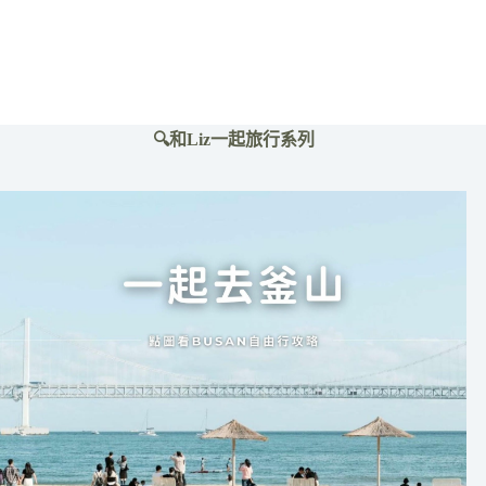
咖
啡
廳
🔍和Liz一起旅行系列