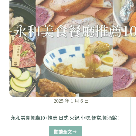
7
家
推
薦！
美
式
早
午
餐/
美
式
餐
酒
館
2025 年 1 月 6 日
永和美食餐廳10+推薦 日式.火鍋.小吃.便當.餐酒館 !
閱讀全文
永