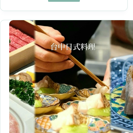
和
美
食
餐
廳
10+推
薦
日
式.
火
鍋.
小
吃.
便
當.
餐
酒
館
!