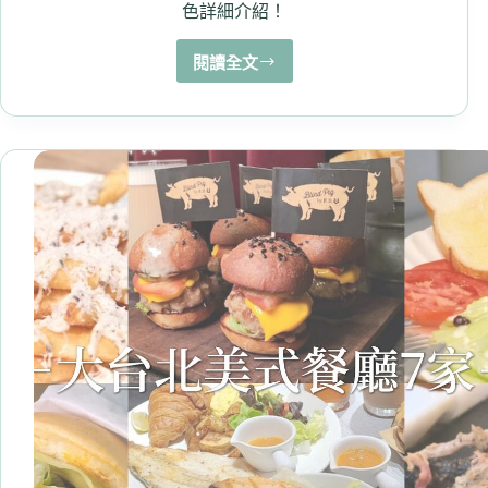
色詳細介紹！
閱讀全文
2025
台
中
CP
值
高
餐
廳
精
選
10
多
家.
人
均
價
位、
餐
廳