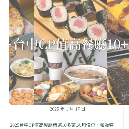
會
餐
廳
推
薦！
10+氛
圍
浪
漫
餐
廳/
餐
酒
館/
無
菜
單
料
2025 年 1 月 17 日
理
2025台中CP值高餐廳精選10多家.人均價位、餐廳特