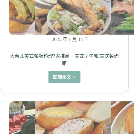
特
色
詳
細
介
紹！
2025 年 1 月 14 日
大台北美式餐廳料理7家推薦！美式早午餐/美式餐酒
館
閱讀全文
大
台
北
美
式
餐
廳
料
理