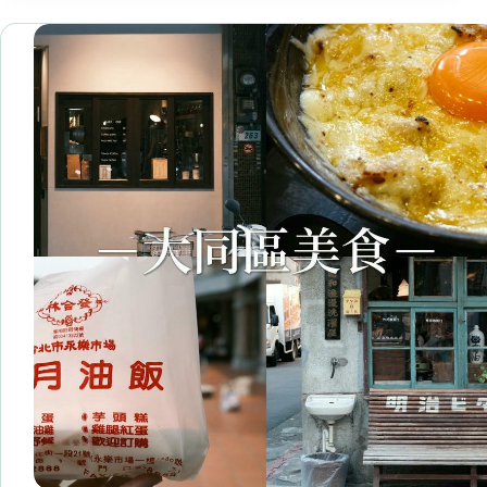
區
美
食
精
選
10+家
最
棒
咖
啡/
質
感
餐
酒
館/
牛
肉
麵/
特
色
餐