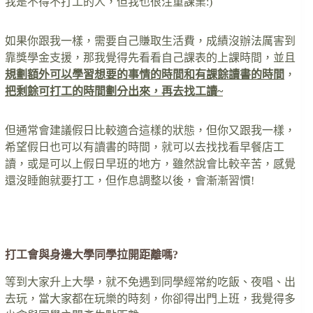
我是不得不打工的人，但我也很注重課業:)
如果你跟我一樣，需要自己賺取生活費，成績沒辦法厲害到
靠獎學金支援，那我覺得先看看自己課表的上課時間，並且
規劃額外可以學習想要的事情的時間和有課餘讀書的時間
，
把剩餘可打工的時間劃分出來，再去找工讀~
但通常會建議假日比較適合這樣的狀態，但你又跟我一樣，
希望假日也可以有讀書的時間，就可以去找找看早餐店工
讀，或是可以上假日早班的地方，雖然說會比較辛苦，感覺
還沒睡飽就要打工，但作息調整以後，會漸漸習慣!
….
打工會與身邊大學同學拉開距離嗎?
等到大家升上大學，就不免遇到同學經常約吃飯、夜唱、出
去玩，當大家都在玩樂的時刻，你卻得出門上班，我覺得多