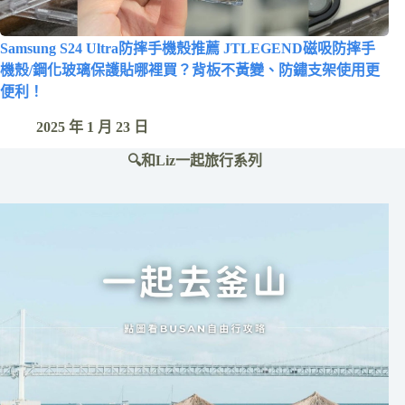
Samsung S24 Ultra防摔手機殼推薦 JTLEGEND磁吸防摔手
機殼/鋼化玻璃保護貼哪裡買？背板不黃變、防鏽支架使用更
便利！
2025 年 1 月 23 日
🔍和Liz一起旅行系列