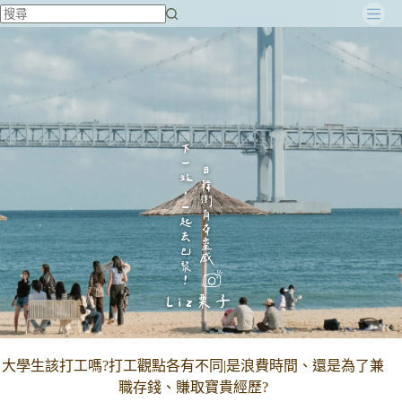
跳
至
主
要
內
容
大學生該打工嗎?打工觀點各有不同|是浪費時間、還是為了兼
職存錢、賺取寶貴經歷?