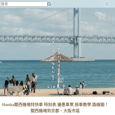
跳
至
主
要
內
容
Haruka關西機場特快車 時刻表.優惠車票.搭車教學.路線圖！
關西機場到京都、大阪市區