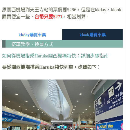
原關西機場到天王寺站的票價要$286，但是在kkday、klook
購買便宜一些，
台幣只要$271
，相當划算！
kkday購買車票
klook購買車票
搭車教學、換票方式
如何從機場搭乘Haruka關西機場特快：詳細步驟指南
要從關西機場搭乘Haruka特快列車，步驟如下：