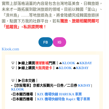
實際上部落格涵蓋的內容是包含台灣地區美食、日韓旅遊，
未來才一路拓展到歐洲旅遊的領域。目前以韓國「釜山」、
「濟州島」……等地旅遊為主，將會陸續完成韓國旅遊拼
圖，點選下方我的社群平台，若有
獨旅、旅遊相關問題可
「追蹤我」+私訊提問唷！
FB
IG
Klook.com
💡
｜▶線上購買
環球影城
門票｜
🔥
KLOOK
🔥
KKDAY
💡
｜▶線上購買
大阪周遊卡
｜🔥
KLOOK
🔥
KKDAY
💡
｜▶日本交通｜
▪︎
【京阪電車】京都大阪觀光一日券／二日券
KKDAY
|
KLOOK
▪︎日本關西機場 ｜
KIX 機場快線 HARUKA 車票
▪︎日本關西機場 ｜
KIX 機場快線特急 Rapi:t 電子車票