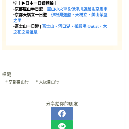
💡
｜▶日本一日遊體驗｜
▪︎京都嵐山半日遊｜
嵐山小火車＆保津川遊船＆京馬車
▪︎京都天橋立一日遊｜
伊根灣遊船・天橋立・美山茅屋
之里
▪︎富士山一日遊 |
富士山・河口湖・御殿場 Outlet・木
之花之湯溫泉
標籤
#
京都自由行
#
大阪自由行
分享給你的朋友