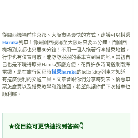
從關西機場前往京都、大阪市區最快的方式，建議可以搭乘
Haruka
列車！像是關西機場至大阪站只要45分鐘，而關西
機場到京都也只要80分鐘！不用一個人拖著行李搭乘地鐵，
行李也有位置可放，能舒舒服服的乘車直到目的地。當初自
己也是不曉得原來Haruka那麼方便，花費許多時間搭乘南海
電鐵，是在旅行回程時
搭乘haruka
的hello kitty列車才知道
有這麼便利的交通工具。文章會跟你們分享時刻表、優惠車
票怎麼買以及搭乘教學和路線圖，希望能讓你們下次搭車也
順利囉。
★從目錄可更快速找到答案👇