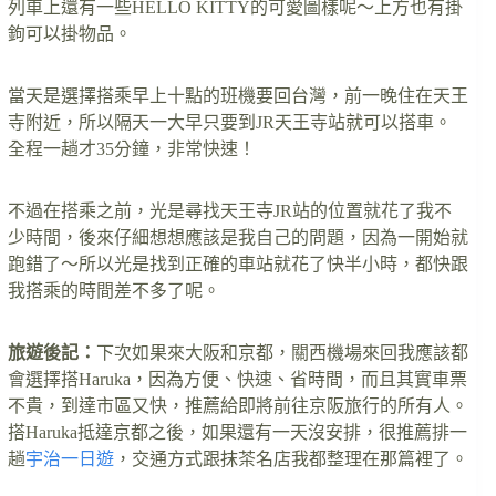
列車上還有一些HELLO KITTY的可愛圖樣呢～上方也有掛
鉤可以掛物品。
當天是選擇搭乘早上十點的班機要回台灣，前一晚住在天王
寺附近，所以隔天一大早只要到JR天王寺站就可以搭車。
全程一趟才35分鐘，非常快速！
不過在搭乘之前，光是尋找天王寺JR站的位置就花了我不
少時間，後來仔細想想應該是我自己的問題，因為一開始就
跑錯了～所以光是找到正確的車站就花了快半小時，都快跟
我搭乘的時間差不多了呢。
旅遊後記：
下次如果來大阪和京都，關西機場來回我應該都
會選擇搭Haruka，因為方便、快速、省時間，而且其實車票
不貴，到達市區又快，推薦給即將前往京阪旅行的所有人。
搭Haruka抵達京都之後，如果還有一天沒安排，很推薦排一
趟
宇治一日遊
，交通方式跟抹茶名店我都整理在那篇裡了。