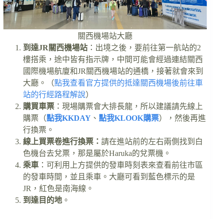
關西機場站大廳
到達JR關西機場站
：出境之後，要前往第一航站的2
樓搭乘，途中皆有指示牌，中間可能會經過連結關西
國際機場航廈和JR關西機場站的通橋，接著就會來到
大廳。（
點我查看官方提供的抵達關西機場後前往車
站的行經路程解說
）
購買車票
：現場購票會大排長龍，所以建議請先線上
購票（
點我KKDAY
、
點我KLOOK購票
），然後再進
行換票。
線上買票卷進行換票：
請在進站前的左右兩側找到白
色機台去兌票，那是屬於Haruka的兌票機。
乘車
：可利用上方提供的發車時刻表來查看前往市區
的發車時間，並且乘車。大廳可看到藍色標示的是
JR，紅色是南海線。
到達目的地
。