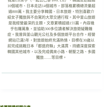
我是Liz栗子（一起去巴黎 avec Liz），韓國走訪超過
10個城市、日本走訪14個城市，部落格累積總流量超
過800萬。我主要分享韓國、日本旅遊，特別喜歡介
紹女子獨旅與不自駕的大眾交通行程。其中釜山旅遊
是我經營最深的主題，文章累積超過155篇，內容幾
乎包羅萬象，並協助300多位讀者解決旅遊疑難雜
症。我曾與釜山觀光公社及多個旅遊平台合作，經營
網站已滿5年，對旅遊始終充滿熱情，目標在30歲以
前完成挑戰日本「都道府縣」大滿貫、持續深度探索
韓國其他城市，以及完成偶來小路、朝聖之路、多國
獨旅……等目標。