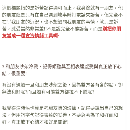
這個標題指的是訴苦記得適可而止，我身邊就有一朋友，他
的朋友總是只有在自己遇到壞事時打電話來訴苦，但完全不
在乎我朋友的近況，也不想過問我朋友的事情，就只是訴
苦，感受當然非常差!!不是說完全不能訴苦，而是
別把你朋
友當成一種宣洩情緒工具啊~
…….
3.和朋友吵架冷戰，記得傾聽與互相表達感受與真正放下心
結，很重要!
有沒有遇過一旦和朋友吵架之後，因為雙方各有各的點，卻
無法和好呢?而且還有可能雙方都拉不下臉呢?
我覺得這時候也算是考驗友情的環節，記得要說出自己的想
法，但用詞字句記得表達的妥善，不要急著為了和好而和
好，真正放下心結才和好是關鍵!