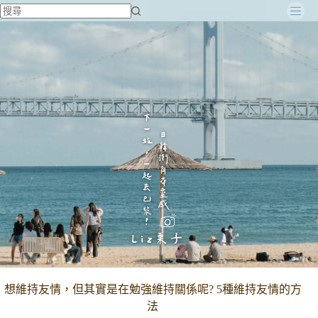
跳
至
主
要
內
容
想維持友情，但其實是在勉強維持關係呢? 5種維持友情的方
法