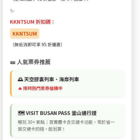
KKNTSUM 折扣碼：
KKNTSUM
（無低消即可享 95 折優惠）
🎫 人氣票券推薦
🌅 天空膠囊列車、海岸列車
🔥 限時熱門票券搶購中
🗺️ VISIT BUSAN PASS 釜山通行證
暢玩 30+ 景點｜買實體卡含交通卡功能，等於省一
張交通卡的錢，超划算！