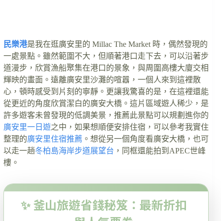
民樂港
是我在逛廣安里的 Millac The Market 時，偶然發現的
一處景點。雖然範圍不大，但順著港口走下去，可以沿著步
道漫步，欣賞漁船聚集在港口的景象，與周圍高樓大廈交相
輝映的畫面。遠離廣安里沙灘的喧囂，一個人來到這裡散
心，頓時感受到片刻的寧靜。更讓我驚喜的是，在這裡還能
從更近的角度欣賞潔白的廣安大橋。這片區域遊人稀少，是
許多遊客未曾發現的低調美景，推薦此景點可以規劃進你的
廣安里一日遊
之中，如果想順便安排住宿，可以參考我實住
整理的
廣安里住宿推薦
。想從另一個角度看廣安大橋，也可
以走一趟
冬柏島海岸步道展望台
，同框還能拍到APEC世峰
樓。
✨ 釜山旅遊省錢秘笈：最新折扣