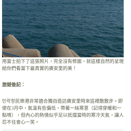
用富士拍下了這張照片，完全沒有修圖，就這樣自然的呈現
給你們看當下最真實的廣安里的美！
旅遊後記：
민락항民樂港非常適合獨自造訪廣安里時來這裡散散步。即
使在3月中，氣溫有些偏低，帶著一絲寒意（記得穿暖和一
點唷），但內心的熱情似乎足以抵擋當時的寒冷天氣，讓人
忍不住會心一笑。