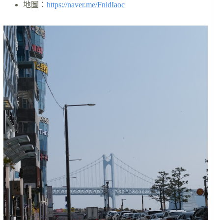
地圖：
https://naver.me/FnidIaoc