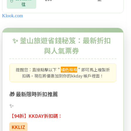
往
Klook.com
✨ 釜山旅遊省錢秘笈：最新折扣
與人氣票券
提醒您：直接點擊以下＂
橘色框框
＂即可馬上複製折
扣碼，現在將優惠加到你的kkday 帳戶裡面！
🎁 最新限時折扣推薦
【94折】KKDAY折扣碼：
KKLIZ