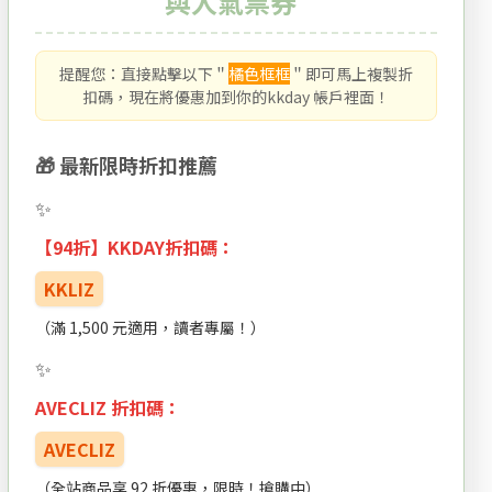
與人氣票券
提醒您：直接點擊以下＂
橘色框框
＂即可馬上複製折
扣碼，現在將優惠加到你的kkday 帳戶裡面！
🎁 最新限時折扣推薦
【94折】KKDAY折扣碼：
KKLIZ
（滿 1,500 元適用，讀者專屬！）
AVECLIZ 折扣碼：
AVECLIZ
（全站商品享 92 折優惠，限時！搶購中）