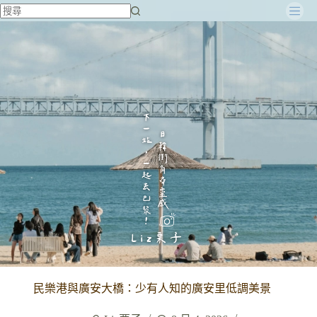
跳
至
主
要
內
容
民樂港與廣安大橋：少有人知的廣安里低調美景