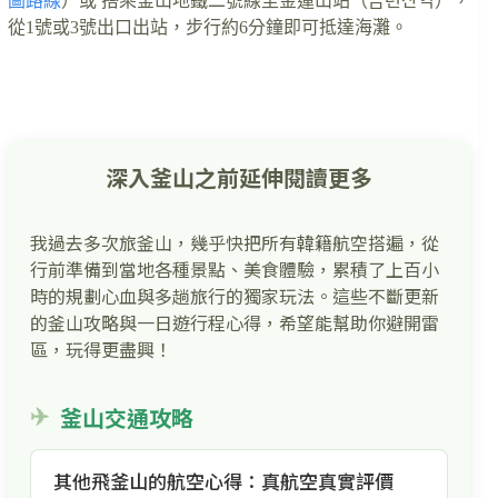
圖路線
）或 搭乘釜山地鐵二號線至金蓮山站（금련산역），
從1號或3號出口出站，步行約6分鐘即可抵達海灘。
深入釜山之前延伸閱讀更多
我過去多次旅釜山，幾乎快把所有韓籍航空搭遍，從
行前準備到當地各種景點、美食體驗，累積了上百小
時的規劃心血與多趟旅行的獨家玩法。這些不斷更新
的釜山攻略與一日遊行程心得，希望能幫助你避開雷
區，玩得更盡興！
釜山交通攻略
其他飛釜山的航空心得：真航空真實評價