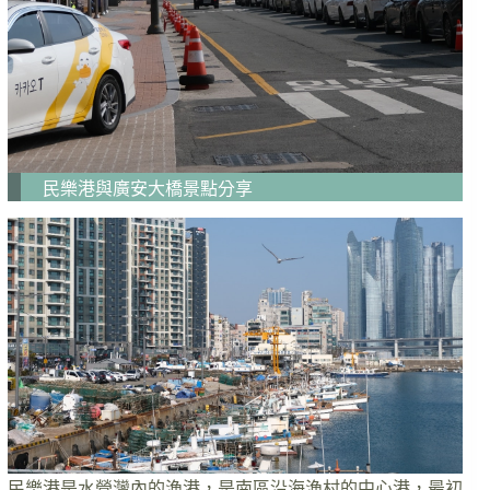
民樂港與廣安大橋景點分享
民樂港是水營灣內的漁港，是南區沿海漁村的中心港，最初