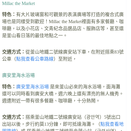
Millac the Market
特色：
有大片玻璃窗和可觀景的表演廣場等打造的複合式廣
場也是同樣受到歡迎！Millac the Market裡面有多家餐廳、咖
啡廳，以及小花店、文青紀念品選品店、服飾店等，甚至還
是釜山看日落的最佳地點之一。
交通方式：
從釜山地鐵二號線廣安站下車，在附近搭乘83號
公車（
點我查看公車路線
）至附近，
廣安里海水浴場
特色：
廣安里海水浴場
是來釜山必來的海水浴場，面海灘
還可以同時看到廣安大橋，週六晚上還有漂亮的無人機秀。
週遭附近一帶有很多餐廳、咖啡廳，十分熱鬧。
交通方式：
搭乘釜山地鐵二號線廣安站（광안역）5號出口
出站以後，步行約莫13分鐘，即可抵達海灘。（
點我查看地