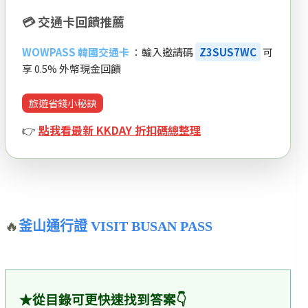
💳 交通卡回饋推薦
WOWPASS 韓國交通卡
：輸入邀請碼
Z3SUS7WC
可
享 0.5% 外幣現金回饋
旅遊省錢小秘訣
👉
點我看最新 KKDAY 折扣碼總整理
🔥
釜山通行證 VISIT BUSAN PASS
★從目錄可更快速找到答案👇