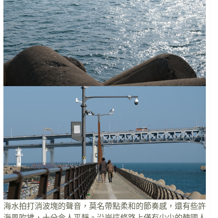
海水拍打消波塊的聲音，莫名帶點柔和的節奏感，還有些許
海風吹拂，十分令人平靜。沿岸這條路上僅有少少的韓國人