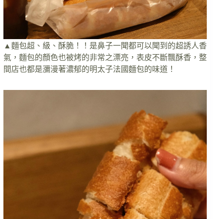
▲麵包超、級、酥脆！！是鼻子一聞都可以聞到的超誘人香
氣，麵包的顏色也被烤的非常之漂亮，表皮不斷飄酥香，整
間店也都是瀰漫著濃郁的明太子法國麵包的味道！