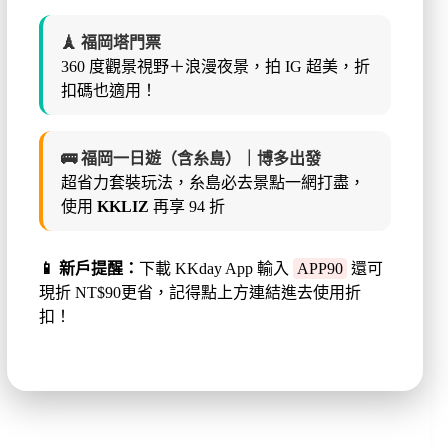
🗼 福岡塔門票
360 度觀景視野＋浪漫夜景，拍 IG 超美，折
扣碼也適用！
🚌 福岡一日遊（含糸島）｜博多出發
超省力套裝玩法，糸島必去景點一網打盡，
使用
KKLIZ
再享 94 折
📱 新戶提醒：
下載 KKday App 輸入
APP90
還可
現折 NT$90更省，記得點上方連結進去使用折
扣！