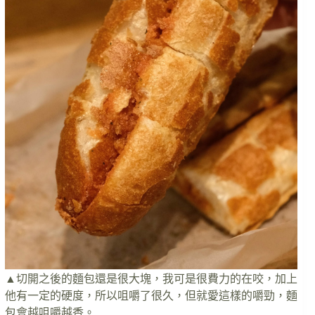
▲切開之後的麵包還是很大塊，我可是很費力的在咬，加上
他有一定的硬度，所以咀嚼了很久，但就愛這樣的嚼勁，麵
包會越咀嚼越香。