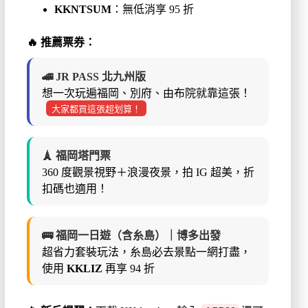
KKNTSUM
：無低消享 95 折
🔥
推薦票券：
🚄 JR PASS 北九州版
想一次玩遍福岡、別府、由布院就靠這張！
大家都買這張超划算！
🗼 福岡塔門票
360 度觀景視野＋浪漫夜景，拍 IG 超美，折
扣碼也適用！
🚌 福岡一日遊（含糸島）｜博多出發
超省力套裝玩法，糸島必去景點一網打盡，
使用
KKLIZ
再享 94 折