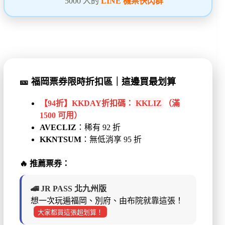
5000 人的
LINE 機票快閃群
🎫
福岡票券限時折扣區｜這邊買最划算
【94折】KKDAY折扣碼：
KKLIZ
（滿
1500 可用）
AVECLIZ
：稀有 92 折
KKNTSUM
：無低消享 95 折
🔥
推薦票券：
🚄 JR PASS 北九州版
想一次玩遍福岡、別府、由布院就靠這張！
大家都買這張超划算！