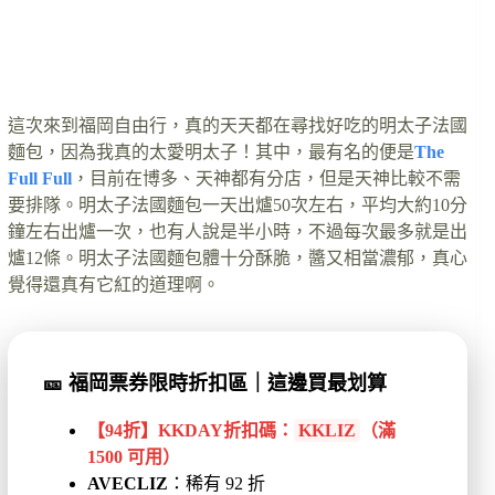
這次來到福岡自由行，真的天天都在尋找好吃的明太子法國
麵包，因為我真的太愛明太子！其中，最有名的便是
The
Full Full
，目前在博多、天神都有分店，但是天神比較不需
要排隊。明太子法國麵包一天出爐50次左右，平均大約10分
鐘左右出爐一次，也有人說是半小時，不過每次最多就是出
爐12條。明太子法國麵包體十分酥脆，醬又相當濃郁，真心
覺得還真有它紅的道理啊。
🎫
福岡票券限時折扣區｜這邊買最划算
【94折】KKDAY折扣碼：
KKLIZ
（滿
1500 可用）
AVECLIZ
：稀有 92 折