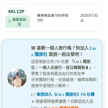
KKLIZP
機票商品滿7000折抵
2025/07/31
複製並前
200
止
往
🎒 喜歡一個人旅行嗎？快加入
Liz
x 獨旅社
跟我一起出發吧！
這是我創立的 FB 社團
「Liz x 獨旅
社：一個人去旅行，從日韓開始🧳」
，
聚集了超多熱愛自由行的朋友💙
分享獨旅行程、住宿秘境、機票攻略和
旅途中發現的小確幸 ✨
👉
點我加入《Liz x 獨旅社》FB 社團
✈️ 想搶限時機票優惠？也歡迎加入近