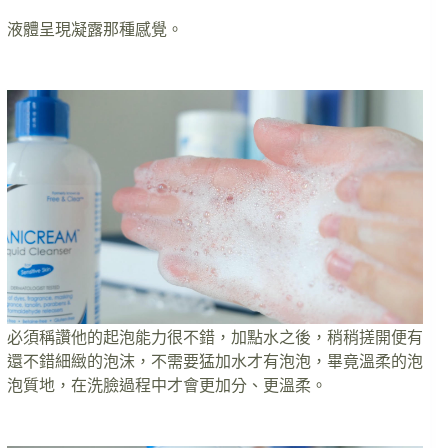
液體呈現凝露那種感覺。
必須稱讚他的起泡能力很不錯，加點水之後，稍稍搓開便有
還不錯細緻的泡沫，不需要猛加水才有泡泡，畢竟溫柔的泡
泡質地，在洗臉過程中才會更加分、更溫柔。