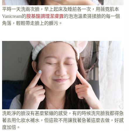
平時一天洗兩次臉，早上起床及睡前各一次，用薇霓肌本
Vanicream的
胺基酸調理潔膚露
的泡泡溫柔搓揉臉的每一個
角落，輕輕帶走臉上的髒污。
洗乾淨的臉沒有甚麼緊繃的感受，有的時候洗完臉我都得急
著去用化妝水補水，但這款不用讓我著急著這麼去做，好感
度加倍。