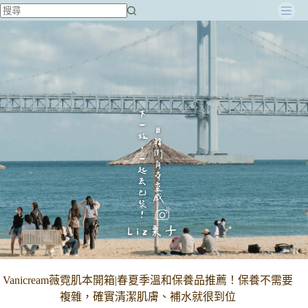
跳
至
主
要
內
容
Vanicream薇霓肌本開箱|春夏季溫和保養品推薦！保養不需要
複雜，確實清潔肌膚、補水就很到位