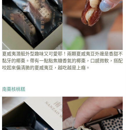
夏威夷潛艇外型趣味又可愛耶！兩顆夏威夷豆外邊是香甜不
黏牙的椰棗。帶有一點點焦糖香氣的椰棗，口感微軟，搭配
咬起來偏清脆的夏威夷豆，越吃越是上癮。
南棗核桃糕