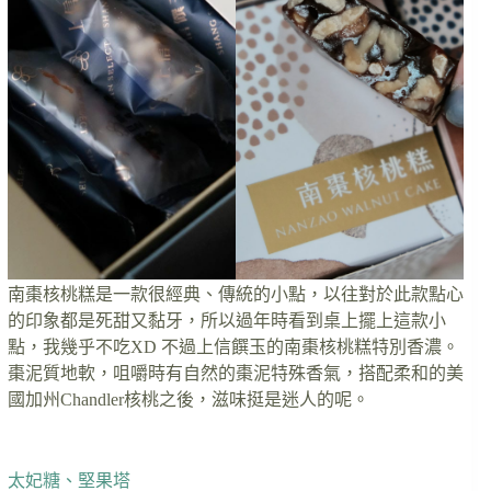
南棗核桃糕是一款很經典、傳統的小點，以往對於此款點心
的印象都是死甜又黏牙，所以過年時看到桌上擺上這款小
點，我幾乎不吃XD 不過上信饌玉的南棗核桃糕特別香濃。
棗泥質地軟，咀嚼時有自然的棗泥特殊香氣，搭配柔和的美
國加州Chandler核桃之後，滋味挺是迷人的呢。
太妃糖、堅果塔