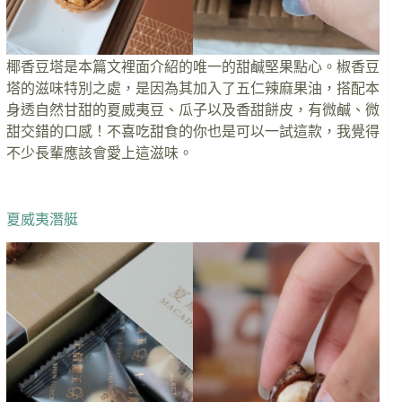
椰香豆塔是本篇文裡面介紹的唯一的甜鹹堅果點心。椒香豆
塔的滋味特別之處，是因為其加入了五仁辣麻果油，搭配本
身透自然甘甜的夏威夷豆、瓜子以及香甜餅皮，有微鹹、微
甜交錯的口感！不喜吃甜食的你也是可以一試這款，我覺得
不少長輩應該會愛上這滋味。
夏威夷潛艇