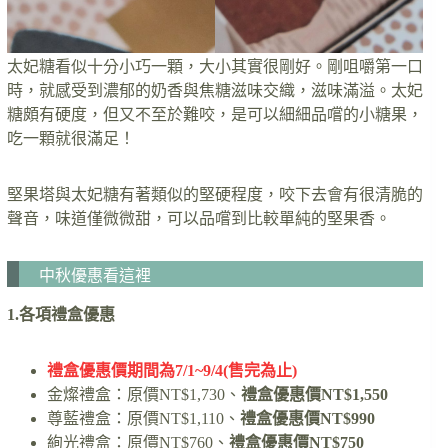
太妃糖看似十分小巧一顆，大小其實很剛好。剛咀嚼第一口
時，就感受到濃郁的奶香與焦糖滋味交織，滋味滿溢。太妃
糖頗有硬度，但又不至於難咬，是可以細細品嚐的小糖果，
吃一顆就很滿足！
堅果塔與太妃糖有著類似的堅硬程度，咬下去會有很清脆的
聲音，味道僅微微甜，可以品嚐到比較單純的堅果香。
中秋優惠看這裡
1.各項禮盒優惠
禮盒優惠價期間為7/1~9/4(售完為止)
金燦禮盒：原價NT$1,730、
禮盒優惠價NT$1,550
尊藍禮盒：原價NT$1,110、
禮盒優惠價NT$990
絢光禮盒：原價NT$760、
禮盒優惠價NT$750