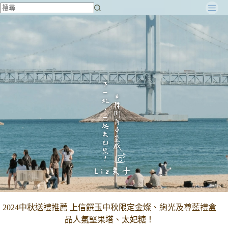
跳
至
主
要
內
容
2024中秋送禮推薦 上信饌玉中秋限定金燦、絢光及尊藍禮盒
品人氣堅果塔、太妃糖！