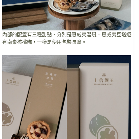
內部的配置有三種甜點，分別是夏威夷潛艇、夏威夷豆塔還
有南棗核桃糕，一樣是使用包裝長盒。