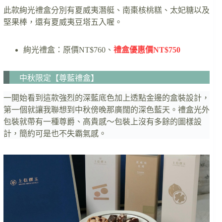
此款絢光禮盒分別有夏威夷潛艇、南棗核桃糕、太妃糖以及
堅果棒，還有夏威夷豆塔五入喔。
絢光禮盒：原價NT$760、
禮盒優惠價NT$750
中秋限定【尊藍禮盒】
一開始看到這款強烈的深藍底色加上透點金邊的盒裝設計，
第一個就讓我聯想到中秋傍晚那廣闊的深色藍天。禮盒光外
包裝就帶有一種尊爵、高貴感～包裝上沒有多餘的圖樣設
計，簡約可是也不失霸氣感。