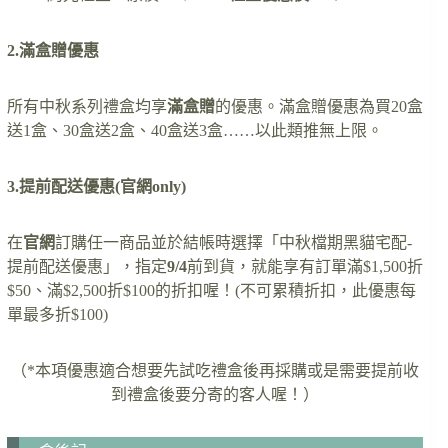
2.滿盒贈優惠
所有中秋系列禮盒均享
滿盒贈
的優惠。滿盒贈優惠為買20盒
送1盒、30盒送2盒、40盒送3盒……以此類推無上限。
3.提前配送優惠(官網only)
在
官網
訂購任一商品並於結帳時選擇「中秋檔期黑貓宅配-
提前配送優惠」，指定
9/4
前到貨，就能享有訂單滿$1,500折
$50、滿$2,500折$100的折扣喔！(不可累積折扣，此優惠每
單最多折$100)
（*本項優惠適合想要先試吃禮盒後再採購或是需要提前收
到禮盒後要分寄的客人喔！）