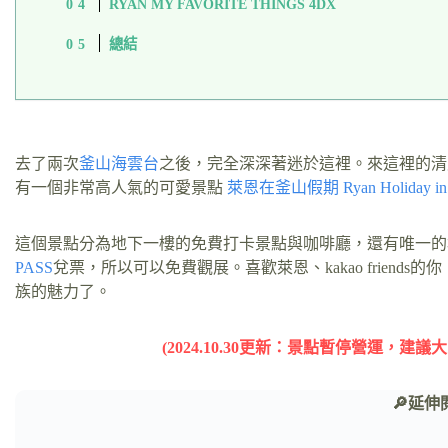
RYAN MY FAVORITE THINGS 4DX
總結
去了兩次
釜山
海雲台
之後，完全深深著迷於這裡。來這裡的清
有一個非常高人氣的可愛景點
萊恩在釜山假期 Ryan Holiday in 
這個景點分為地下一樓的免費打卡景點與咖啡廳，還有唯一的地
PASS
兌票，所以可以免費觀展。喜歡萊恩、kakao frien
族的魅力了。
(2024.10.30更新：景點暫停營運，建議
🔎延伸