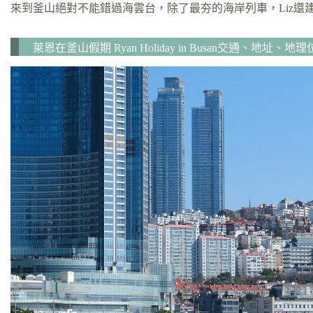
來到釜山絕對不能錯過海雲台，除了最夯的海岸列車，Liz還
萊恩在釜山假期 Ryan Holiday in Busan交通、地址、地