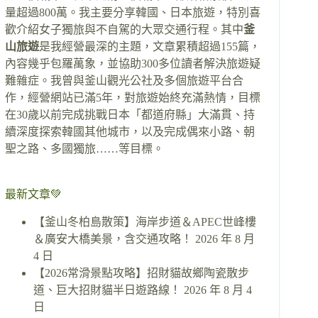
量超過800萬。我主要分享韓國、日本旅遊，特別喜
歡介紹女子獨旅與不自駕的大眾交通行程。其中
釜
山旅遊
是我經營最深的主題，文章累積超過155篇，
內容幾乎包羅萬象，並協助300多位讀者解決旅遊疑
難雜症。我曾與釜山觀光公社及多個旅遊平台合
作，經營網站已滿5年，對旅遊始終充滿熱情，目標
在30歲以前完成挑戰日本「都道府縣」大滿貫、持
續深度探索韓國其他城市，以及完成偶來小路、朝
聖之路、多國獨旅……等目標。
最新文章💚
【釜山冬柏島散策】海岸步道＆APEC世峰樓
＆廣安大橋美景，含交通攻略！
2026 年 8 月
4 日
【2026常滑景點攻略】招財貓故鄉陶瓷散步
道、巨大招財貓半日遊路線！
2026 年 8 月 4
日