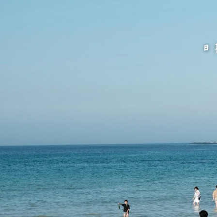
跳
至
主
要
內
容