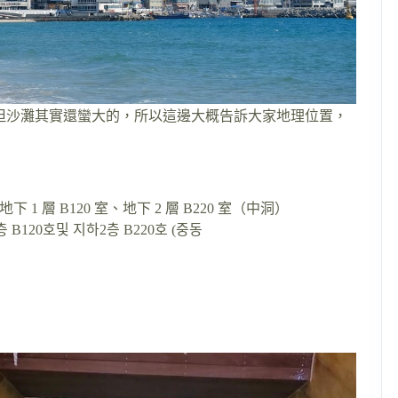
台沙灘附近，但沙灘其實還蠻大的，所以這邊大概告訴大家地理位置，
1 層 B120 室、地下 2 層 B220 室（中洞）
120호및 지하2층 B220호 (중동