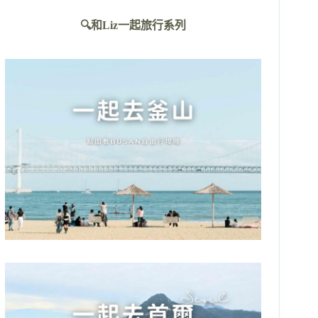
不
🔍和Liz一起旅行系列
到
符
合
條
件
的
結
果