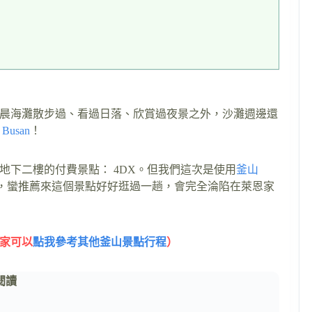
晨海灘散步過、看過日落、欣賞過夜景之外，沙灘週邊還
Busan
！
下二樓的付費景點： 4DX。但我們這次是使用
釜山
ds的你，蠻推薦來這個景點好好逛過一趟，會完全淪陷在萊恩家
大家可以
點我參考其他釜山景點行程
）
閱讀