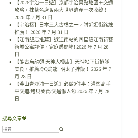
【2026宇治一日遊】京都宇治景點地圖＋交通
攻略，抹茶名店＆兩大世界遺產一次收藏！
2026 年 7 月 31 日
【宇治橋】日本三大古橋之一，附近逛街路線
推薦！
2026 年 7 月 31 日
【江南飯店推薦】近江南站的四星級江南新藝
術城公寓評價、家庭房開箱!
2026 年 7 月 28
日
【能古烏龍麵 天神大樓店】天神地下街排隊
美食，推薦冷Q烏龍+明太子拌飯！
2026 年 7
月 28 日
【釜山青沙浦一日遊】必做9件事：灌籃高手
平交道/烤貝美食/交通懶人包
2026 年 7 月 28
日
搜尋文章💚
找