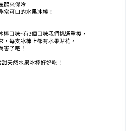
麗龍來保冷
非常可口的水果冰棒！
冰棒口味~有3個口味我們挑選重複，
來，每支冰棒上都有水果貼花，
厲害了吧！