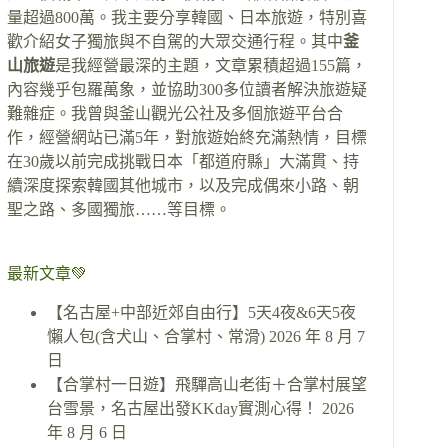
量超過800萬。我主要分享韓國、日本旅遊，特別喜
歡介紹女子獨旅與不自駕的大眾交通行程。其中
釜
山旅遊
是我經營最深的主題，文章累積超過155篇，
內容幾乎包羅萬象，並協助300多位讀者解決旅遊疑
難雜症。我曾與釜山觀光公社及多個旅遊平台合
作，經營網站已滿5年，對旅遊始終充滿熱情，目標
在30歲以前完成挑戰日本「都道府縣」大滿貫、持
續深度探索韓國其他城市，以及完成偶來小路、朝
聖之路、多國獨旅……等目標。
最新文章💚
【名古屋+中部近郊自由行】5天4夜&6天5夜
懶人包(含犬山、合掌村、常滑)
2026 年 8 月 7
日
【合掌村一日遊】飛驒高山老街＋合掌村展望
台雪景，名古屋出發KKday實測心得！
2026
年 8 月 6 日