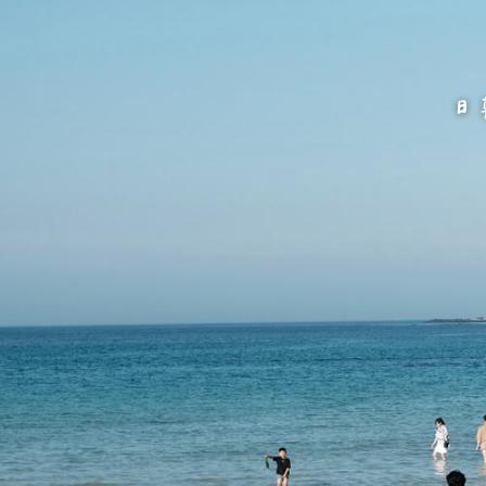
跳
至
主
要
內
容