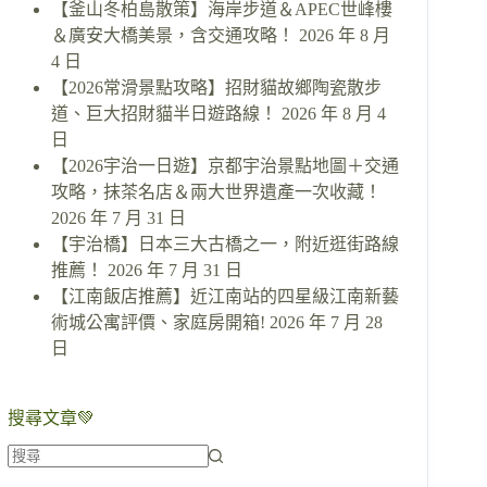
【釜山冬柏島散策】海岸步道＆APEC世峰樓
＆廣安大橋美景，含交通攻略！
2026 年 8 月
4 日
【2026常滑景點攻略】招財貓故鄉陶瓷散步
道、巨大招財貓半日遊路線！
2026 年 8 月 4
日
【2026宇治一日遊】京都宇治景點地圖＋交通
攻略，抹茶名店＆兩大世界遺產一次收藏！
2026 年 7 月 31 日
【宇治橋】日本三大古橋之一，附近逛街路線
推薦！
2026 年 7 月 31 日
【江南飯店推薦】近江南站的四星級江南新藝
術城公寓評價、家庭房開箱!
2026 年 7 月 28
日
搜尋文章💚
找