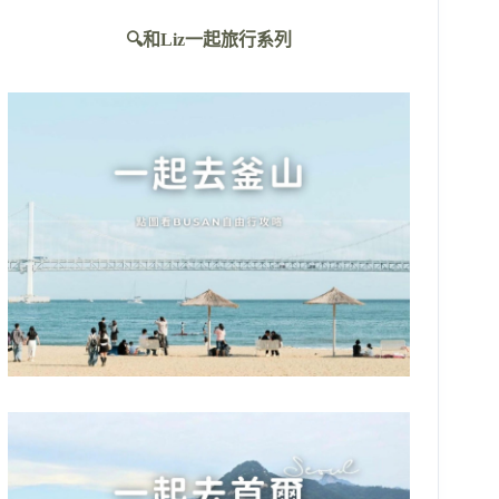
不
🔍和Liz一起旅行系列
到
符
合
條
件
的
結
果