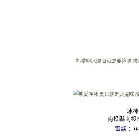
熊愛呷冰|夏日就是要這味 
冰棒
南投縣南投市
電話
： 04