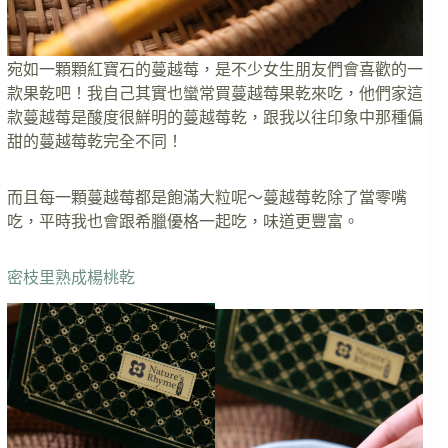
宛如一顆顆紅寶石的蔓越莓，是不少女生朋友們會喜歡的一
款果乾吧！我自己其實也蠻常買蔓越莓果乾來吃，他們家這
款蔓越莓是酸度很鮮明的蔓越莓乾，跟我以往印象中那種偏
甜的蔓越莓乾完全不同！
而且每一顆蔓越莓都是飽滿大粒呢～蔓越莓乾除了當零嘴
吃，平時我也會跟希臘優格一起吃，味道更豐富。
密枝里熟成楊桃乾