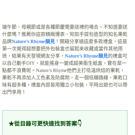
端午節、母親節或是各種節慶需要送禮的場合，不知道要送
什麼嗎？推薦你這款精緻爆表、宛如手提包造型的知名果乾
品牌
Nature’s Rhyme韻見
！開箱分享過這麼多款禮盒，這是
第一次覺得超想要把外包裝盒也留起來收藏或當作其他用
途，結果有天發現網友分享，
Nature’s Rhyme韻見
的禮盒可
以自己動手DIY，就能搖身一變成超美衛生紙盒，實在是一
點都不浪費呢。Nature’s Rhyme他們主打低溫烘焙的果乾，
果乾不再添加人工色素及防腐劑，走一個低糖路線，果乾口
味有超多種，禮盒內部皆用獨立小包裝，平時出遊也可以帶
出門享用！
★從目錄可更快速找到答案👇