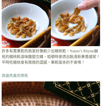
許多有賣果乾的商家好像較少出楊桃乾，Nature’s Rhyme韻
見的楊桃乾滋味酸甜交織，咀嚼時會透出點清新果香感呢！
平時吃楊桃會有微微的澀感，果乾版本的不會唷！
高雄燕巢芭樂乾