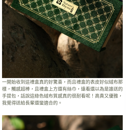
一開始收到這禮盒真的好驚喜，而且禮盒的表皮好似絨布那
樣，觸感超棒，且禮盒上方還有絲巾，遠看還以為是誰送的
手提包，話說這綠色絨布質感真的很耐看呢！高貴又優雅，
我覺得送給長輩還蠻適合的。