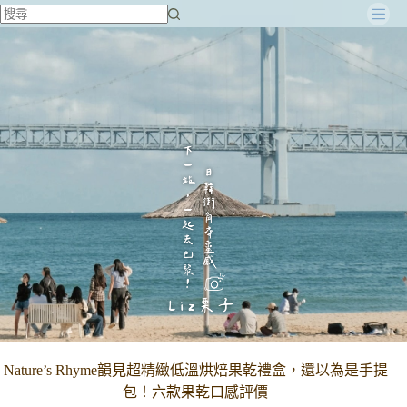
跳
至
主
要
內
容
Nature’s Rhyme韻見超精緻低溫烘焙果乾禮盒，還以為是手提
包！六款果乾口感評價