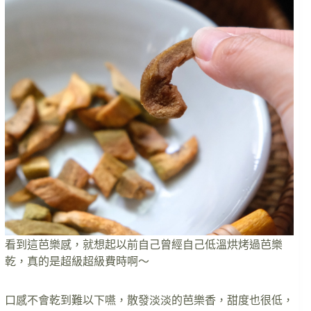
看到這芭樂感，就想起以前自己曾經自己低溫烘烤過芭樂
乾，真的是超級超級費時啊～
口感不會乾到難以下嚥，散發淡淡的芭樂香，甜度也很低，