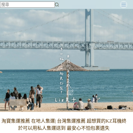
跳
至
主
要
內
容
淘寶集運推薦 在地人集運| 台灣集運推薦 超想買的KZ耳機終
於可以用私人集運送到 最安心不怕包裹遺失