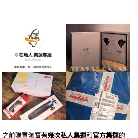
之前購買淘寶
有幾次私人集運
和
官方集運
的