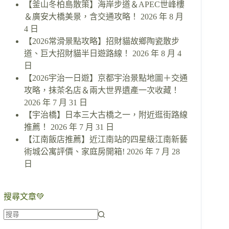
【釜山冬柏島散策】海岸步道＆APEC世峰樓
＆廣安大橋美景，含交通攻略！
2026 年 8 月
4 日
【2026常滑景點攻略】招財貓故鄉陶瓷散步
道、巨大招財貓半日遊路線！
2026 年 8 月 4
日
【2026宇治一日遊】京都宇治景點地圖＋交通
攻略，抹茶名店＆兩大世界遺產一次收藏！
2026 年 7 月 31 日
【宇治橋】日本三大古橋之一，附近逛街路線
推薦！
2026 年 7 月 31 日
【江南飯店推薦】近江南站的四星級江南新藝
術城公寓評價、家庭房開箱!
2026 年 7 月 28
日
搜尋文章💚
找