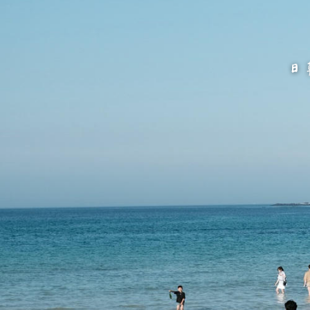
跳
至
主
要
內
容