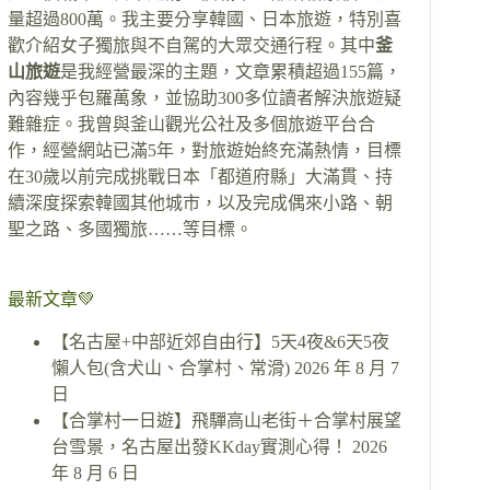
量超過800萬。我主要分享韓國、日本旅遊，特別喜
歡介紹女子獨旅與不自駕的大眾交通行程。其中
釜
山旅遊
是我經營最深的主題，文章累積超過155篇，
內容幾乎包羅萬象，並協助300多位讀者解決旅遊疑
難雜症。我曾與釜山觀光公社及多個旅遊平台合
作，經營網站已滿5年，對旅遊始終充滿熱情，目標
在30歲以前完成挑戰日本「都道府縣」大滿貫、持
續深度探索韓國其他城市，以及完成偶來小路、朝
聖之路、多國獨旅……等目標。
最新文章💚
【名古屋+中部近郊自由行】5天4夜&6天5夜
懶人包(含犬山、合掌村、常滑)
2026 年 8 月 7
日
【合掌村一日遊】飛驒高山老街＋合掌村展望
台雪景，名古屋出發KKday實測心得！
2026
年 8 月 6 日