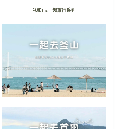
不
🔍和Liz一起旅行系列
到
符
合
條
件
的
結
果