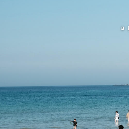
跳
至
主
要
內
容