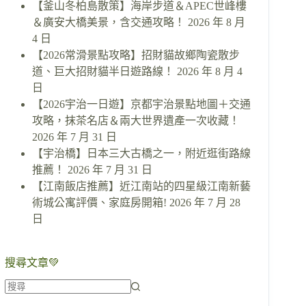
【釜山冬柏島散策】海岸步道＆APEC世峰樓
＆廣安大橋美景，含交通攻略！
2026 年 8 月
4 日
【2026常滑景點攻略】招財貓故鄉陶瓷散步
道、巨大招財貓半日遊路線！
2026 年 8 月 4
日
【2026宇治一日遊】京都宇治景點地圖＋交通
攻略，抹茶名店＆兩大世界遺產一次收藏！
2026 年 7 月 31 日
【宇治橋】日本三大古橋之一，附近逛街路線
推薦！
2026 年 7 月 31 日
【江南飯店推薦】近江南站的四星級江南新藝
術城公寓評價、家庭房開箱!
2026 年 7 月 28
日
搜尋文章💚
找