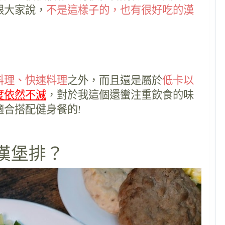
跟大家說，
不是這樣子的，也有很好吃的漢
料理、快速料理
之外，而且還是屬於
低卡以
度依然不減
，對於我這個還蠻注重飲食的味
合搭配健身餐的!
漢堡排？