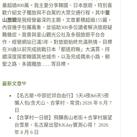
量超過800萬。我主要分享韓國、日本旅遊，特別喜
歡介紹女子獨旅與不自駕的大眾交通行程。其中
釜
山旅遊
是我經營最深的主題，文章累積超過155篇，
內容幾乎包羅萬象，並協助300多位讀者解決旅遊疑
難雜症。我曾與釜山觀光公社及多個旅遊平台合
作，經營網站已滿5年，對旅遊始終充滿熱情，目標
在30歲以前完成挑戰日本「都道府縣」大滿貫、持
續深度探索韓國其他城市，以及完成偶來小路、朝
聖之路、多國獨旅……等目標。
最新文章💚
【名古屋+中部近郊自由行】5天4夜&6天5夜
懶人包(含犬山、合掌村、常滑)
2026 年 8 月 7
日
【合掌村一日遊】飛驒高山老街＋合掌村展望
台雪景，名古屋出發KKday實測心得！
2026
年 8 月 6 日