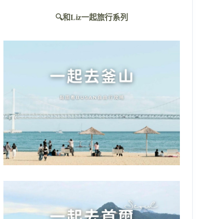
不
🔍和Liz一起旅行系列
到
符
合
條
件
的
結
果