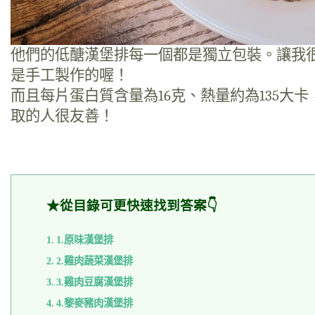
他們的低醣漢堡排每一個都是獨立包裝。讓我
是手工製作的喔！
而且每片蛋白質含量為16克、熱量約為135大
取的人很友善！
★從目錄可更快速找到答案👇
1.原味漢堡排
2.雞肉蔬菜漢堡排
3.雞肉豆腐漢堡排
4.黎麥豬肉漢堡排