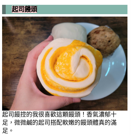
起司饅頭
起司饅控的我很喜歡這顆饅頭！香氣濃郁十
足，微微鹹的起司搭配軟嫩的饅頭體真的滿
足。