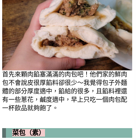
首先來顆肉餡塞滿滿的肉包吧！他們家的鮮肉
包不會說皮很厚餡料卻很少～我覺得包子外麵
體的部分厚度適中，餡給的很多，且餡料裡還
有一些蔥花，鹹度適中，早上只吃一個肉包配
一杯飲品就夠飽了。
菜包（素）