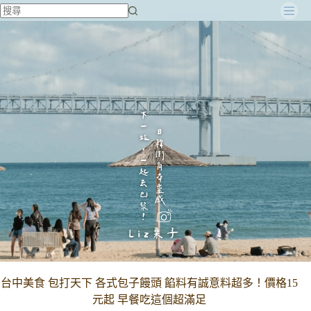
跳
至
主
要
內
容
台中美食 包打天下 各式包子饅頭 餡料有誠意料超多！價格15
元起 早餐吃這個超滿足