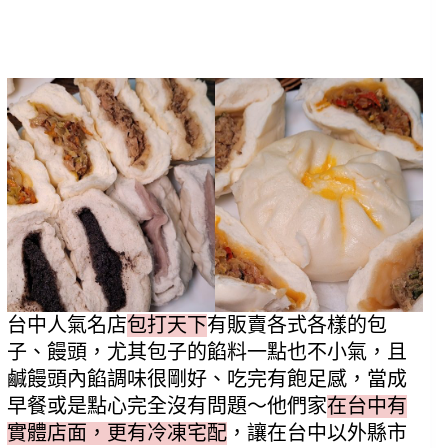
台中人氣名店
包打天下
有販賣各式各樣的包
子、饅頭，尤其包子的餡料一點也不小氣，且
鹹饅頭內餡調味很剛好、吃完有飽足感，當成
早餐或是點心完全沒有問題～他們家
在台中有
實體店面，更有冷凍宅配
，讓在台中以外縣市