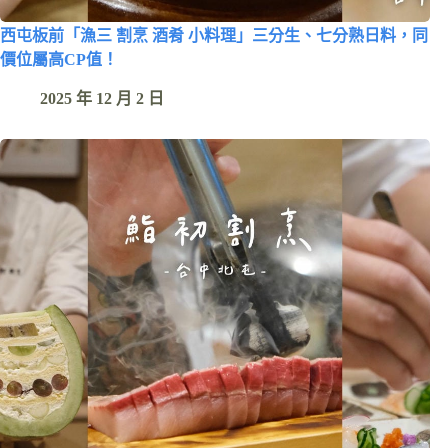
西屯板前「漁三 割烹 酒肴 小料理」三分生、七分熟日料，同
價位屬高CP值！
2025 年 12 月 2 日