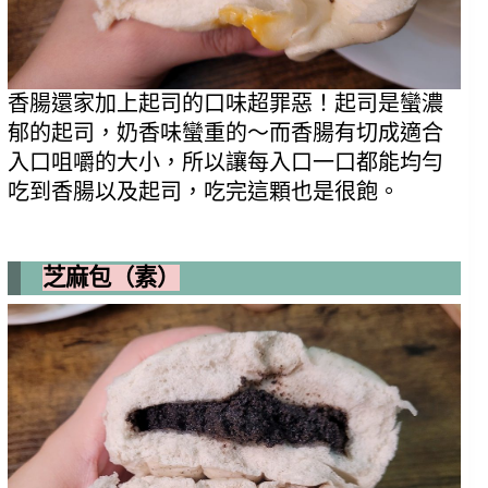
香腸還家加上起司的口味超罪惡！起司是蠻濃
郁的起司，奶香味蠻重的～而香腸有切成適合
入口咀嚼的大小，所以讓每入口一口都能均勻
吃到香腸以及起司，吃完這顆也是很飽。
芝麻包（素）