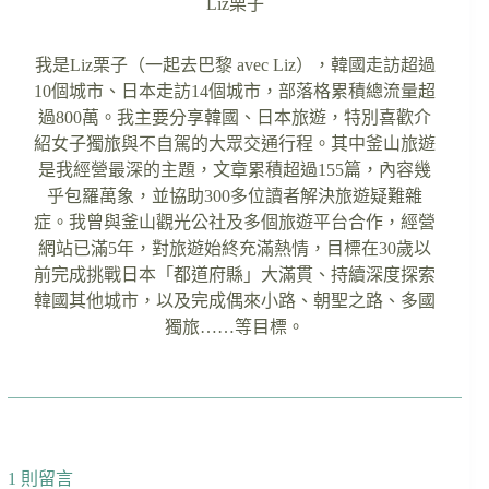
Liz栗子
我是Liz栗子（一起去巴黎 avec Liz），韓國走訪超過
10個城市、日本走訪14個城市，部落格累積總流量超
過800萬。我主要分享韓國、日本旅遊，特別喜歡介
紹女子獨旅與不自駕的大眾交通行程。其中釜山旅遊
是我經營最深的主題，文章累積超過155篇，內容幾
乎包羅萬象，並協助300多位讀者解決旅遊疑難雜
症。我曾與釜山觀光公社及多個旅遊平台合作，經營
網站已滿5年，對旅遊始終充滿熱情，目標在30歲以
前完成挑戰日本「都道府縣」大滿貫、持續深度探索
韓國其他城市，以及完成偶來小路、朝聖之路、多國
獨旅……等目標。
1 則留言