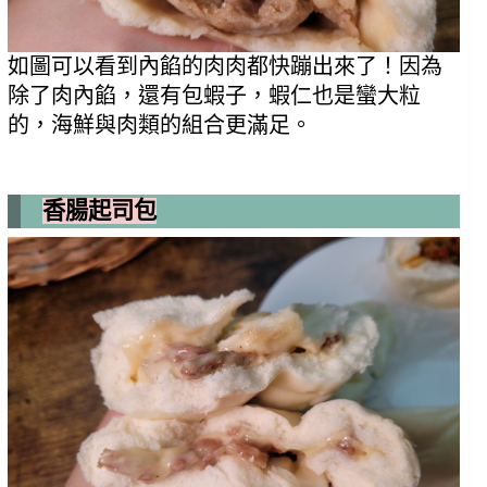
如圖可以看到內餡的肉肉都快蹦出來了！因為
除了肉內餡，還有包蝦子，蝦仁也是蠻大粒
的，海鮮與肉類的組合更滿足。
香腸起司包