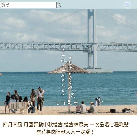
跳
至
主
要
內
容
四月南風 月圓舞動中秋禮盒 禮盒精緻美 一次品嚐七種糕點
雪花魯肉這款大人一定愛！