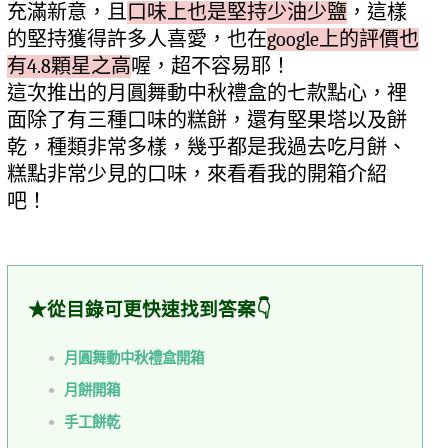
充滿新意，且
口味上也是堅持少油少鹽
，這樣
的堅持獲得許多人喜愛，也在
google上的評價也
有4.8顆星之高
喔，超不容易耶！
這次推出的月圓舞動中秋禮盒的七款點心，裡
面除了有三種口味的糕餅，還有堅果塔以及餅
乾，種類非常多樣，幾乎都是我過去吃月餅、
糕點非常少見的口味，來看看我的開箱介紹
吧！
★從目錄可更快速找到答案👇
月圓舞動中秋禮盒開箱
月餅開箱
手工餅乾