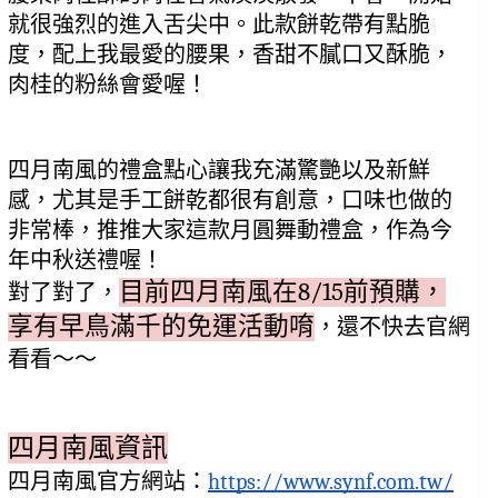
就很強烈的進入舌尖中。此款餅乾帶有點脆
度，配上我最愛的腰果，香甜不膩口又酥脆，
肉桂的粉絲會愛喔！
四月南風的禮盒點心讓我充滿驚艷以及新鮮
感，尤其是手工餅乾都很有創意，口味也做的
非常棒，推推大家這款月圓舞動禮盒，作為今
年中秋送禮喔！
目前四月南風在8/15前預購，
對了對了，
享有早鳥滿千的免運活動唷
，還不快去官網
看看～～
四月南風資訊
四月南風官方網站：
https://www.synf.com.tw/