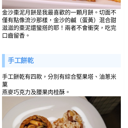
金沙棗泥月餅是我最喜歡的一顆月餅。切面不
僅有點像流沙那樣，金沙的鹹（蛋黃）混合甜
滋滋的棗泥還蠻搭的耶！兩者不會衝突，吃完
口齒留香。
手工餅乾
手工餅乾有四款，分別有綜合堅果塔、油蔥米
菓
燕麥巧克力及腰果肉桂酥。