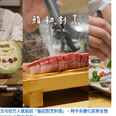
北屯松竹人氣板前「鮨初割烹料理」，時令多變化菜單全預