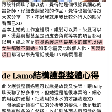
跟設計師聊了聊以後，覺得她是個很認真細心的
設計師，仔細去翻過她的作品，覺得也蠻值得跟
大家分享一下，不過我就用我比較外行人的眼光
看而已XD
基本上她的工作室裡頭，護髮可以弄、染髮可以
弄、燙髮剪髮甚至是頭皮去角質等等的項目都可
以用，總之就是
剪燙染護這些最基本的都可以!男
女生都難不倒她~
如果你需要比較個人化、
客製化
項目
都可以事先電話或是LINE詢問看看~
de Lamo結構護髮整體心得
此次護髮整個過程可以說是放鬆又快樂，跟Dolly
聊天聊了好多事情，但她還是能很專業的、細心
的用我的頭髮，把我用的水水的才讓我走XD
一開始設計師很仔細的分析我的髮況，像是我的
頭髮有較多的自然捲，以前到外面去剪頭髮的時