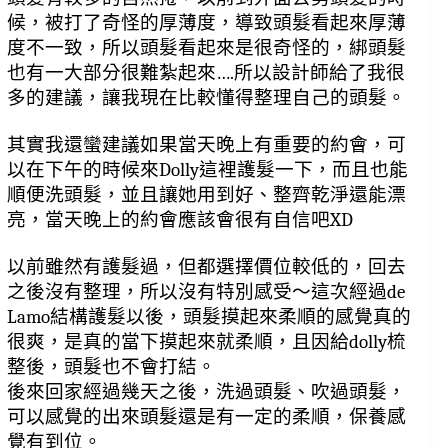
候，被打了奇怪的厚薄度，導致頭髮看起來厚薄
度不一致，所以頭髮看起來是很奇怪的，綁頭髮
也有一大部分很難紮起來….所以設計師給了我很
多的建議，讓我現在比較懂得整理自己的頭髮。
其實我還蠻建議如果當天晚上有重要的約會，可
以在下午的時候來Dolly這裡護髮一下，而且也能
順便洗頭髮，並且讓她用到好、整齊乾淨還能漂
亮，當天晚上的約會應該會很有自信吧XD
以前雖然有護髮過，但都選擇價位較低的，回去
之後沒有整理，所以沒有特別感受～這次經過de 
Lamo結構護髮以後，頭髮摸起來柔順的感覺真的
很爽，是真的當下摸起來就柔順，且因給dolly梳
整後，頭髮也不會打結。
後來回家經過幾天之後，洗過頭髮、吹過頭髮，
可以感覺的出來頭髮還是有一定的柔順，保養感
覺有到位。