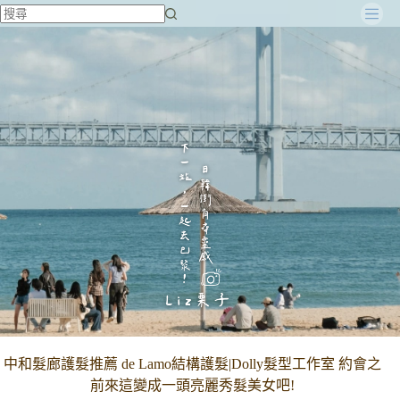
跳
至
主
要
內
容
中和髮廊護髮推薦 de Lamo結構護髮|Dolly髮型工作室 約會之
前來這變成一頭亮麗秀髮美女吧!