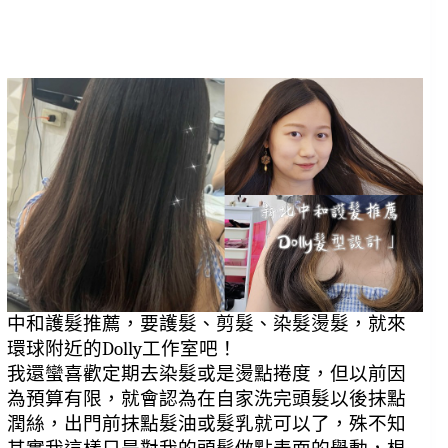
中和護髮推薦，要護髮、剪髮、染髮燙髮，就來
環球附近的Dolly工作室吧！
我還蠻喜歡定期去染髮或是燙點捲度，但以前因
為預算有限，就會認為在自家洗完頭髮以後抹點
潤絲，出門前抹點髮油或髮乳就可以了，殊不知