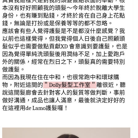
其實我這樣只是對我的頭髮做點表面的舉動，根
本沒有好好照顧我的頭髮～今年終於脫離大學生
身份，也有賺到點錢，才終於肯在自己身上花點
錢，無論是打扮或是保養等等的都不忽略。
應該會有些人覺得護髮是不是都沒什麼感覺？我
以前也這樣覺得，但我覺得個人日後自己照顧頭
髮似乎也需要做點貢獻XD 會意識到要護髮，也是
因為覺得單純洗頭髮後用潤絲不足，加上愛跑戶
外的關係，經常在烈日之下，頭髮真的需要特別
做護髮。
而因為我現在住在中和，也很常跑中和環球購
物，附近這間的
＂Dolly髮型工作室＂
離很近，聽
說這間髮廊會去針對客人的髮質等做判斷，事前
做好溝通，成品也讓人滿意，最後就決定好好的
在這裡用de Lamo護髮囉！