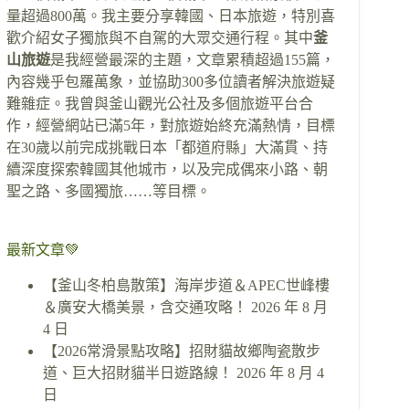
量超過800萬。我主要分享韓國、日本旅遊，特別喜
歡介紹女子獨旅與不自駕的大眾交通行程。其中
釜
山旅遊
是我經營最深的主題，文章累積超過155篇，
內容幾乎包羅萬象，並協助300多位讀者解決旅遊疑
難雜症。我曾與釜山觀光公社及多個旅遊平台合
作，經營網站已滿5年，對旅遊始終充滿熱情，目標
在30歲以前完成挑戰日本「都道府縣」大滿貫、持
續深度探索韓國其他城市，以及完成偶來小路、朝
聖之路、多國獨旅……等目標。
最新文章💚
【釜山冬柏島散策】海岸步道＆APEC世峰樓
＆廣安大橋美景，含交通攻略！
2026 年 8 月
4 日
【2026常滑景點攻略】招財貓故鄉陶瓷散步
道、巨大招財貓半日遊路線！
2026 年 8 月 4
日