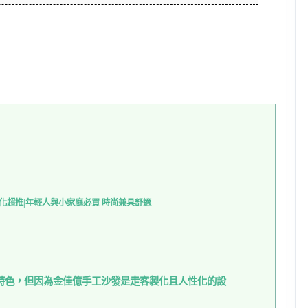
化超推|年輕人與小家庭必買 時尚兼具舒適
特色，但因為金佳億手工沙發是走客製化且人性化的設