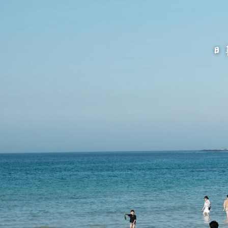
跳
至
主
要
內
容