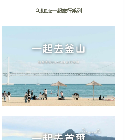
不
🔍和Liz一起旅行系列
到
符
合
條
件
的
結
果