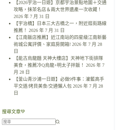
【2026宇治一日遊】京都宇治景點地圖＋交通
攻略，抹茶名店＆兩大世界遺產一次收藏！
2026 年 7 月 31 日
【宇治橋】日本三大古橋之一，附近逛街路線
推薦！
2026 年 7 月 31 日
【江南飯店推薦】近江南站的四星級江南新藝
術城公寓評價、家庭房開箱!
2026 年 7 月 28
日
【能古烏龍麵 天神大樓店】天神地下街排隊
美食，推薦冷Q烏龍+明太子拌飯！
2026 年 7
月 28 日
【釜山青沙浦一日遊】必做9件事：灌籃高手
平交道/烤貝美食/交通懶人包
2026 年 7 月 28
日
搜尋文章💚
找