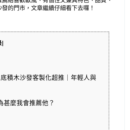
推薦給喜歡歐風、有個性又兼具特色、品質、
沙發的門市，文章繼續仔細看下去囉！
|
木底積木沙發客製化超推｜年輕人與
為甚麼我會推薦他？ 