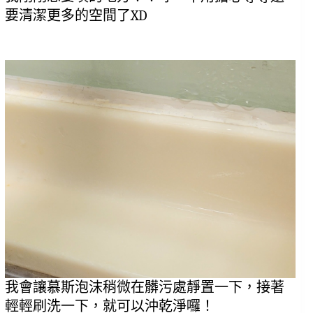
要清潔更多的空間了XD
我會讓慕斯泡沫稍微在髒污處靜置一下，接著
輕輕刷洗一下，就可以沖乾淨囉！