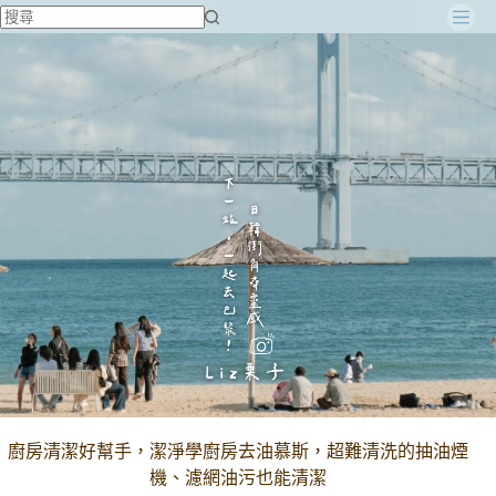
跳
至
主
要
內
容
廚房清潔好幫手，潔淨學廚房去油慕斯，超難清洗的抽油煙
機、濾網油污也能清潔