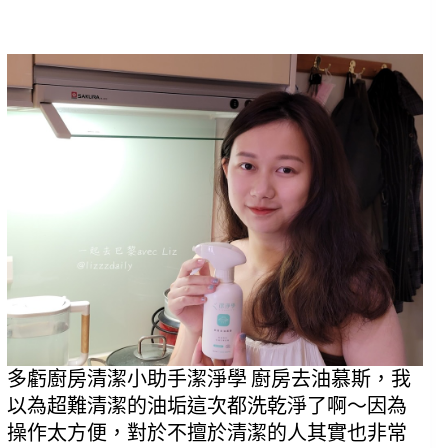
多虧廚房清潔小助手潔淨學 廚房去油慕斯，我
以為超難清潔的油垢這次都洗乾淨了啊～因為
操作太方便，對於不擅於清潔的人其實也非常