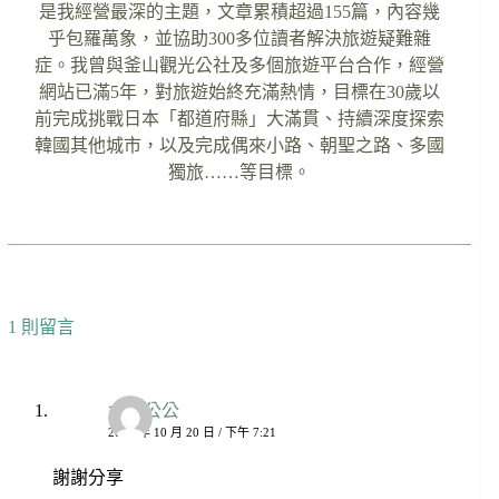
是我經營最深的主題，文章累積超過155篇，內容幾
乎包羅萬象，並協助300多位讀者解決旅遊疑難雜
症。我曾與釜山觀光公社及多個旅遊平台合作，經營
網站已滿5年，對旅遊始終充滿熱情，目標在30歲以
前完成挑戰日本「都道府縣」大滿貫、持續深度探索
韓國其他城市，以及完成偶來小路、朝聖之路、多國
獨旅……等目標。
1 則留言
太陽公公
2022 年 10 月 20 日 / 下午 7:21
謝謝分享