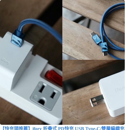
【快充頭推薦】ifory 折疊式 PD快充 USB Type-C/雙層編織充