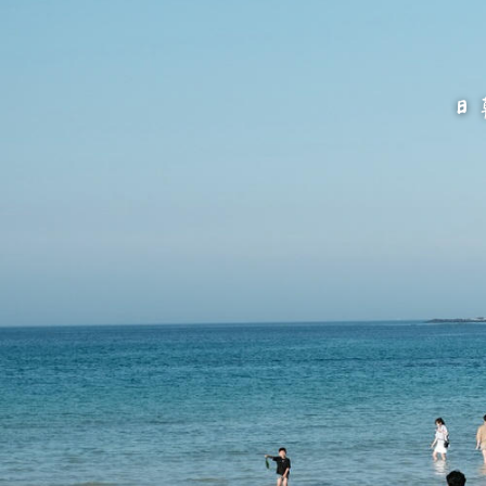
跳
至
主
要
內
容