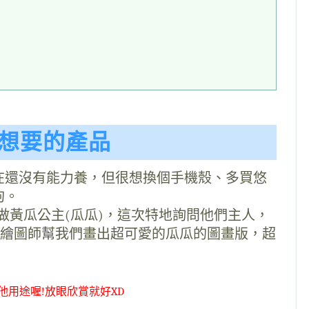
單想要的產品
在還沒有能力養，但很想換個手機殼、多買悠
狗。
字叫做黃瓜公主(瓜瓜)，這次特地詢問他們主人，
int繪圖師幫我們畫出超可愛的瓜瓜的圖畫版，超
他用途喔!放眼欣賞就好XD