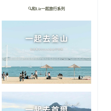
不
🔍和Liz一起旅行系列
到
符
合
條
件
的
結
果