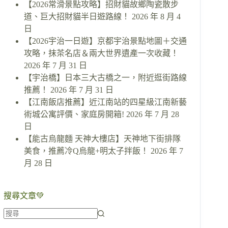
【2026常滑景點攻略】招財貓故鄉陶瓷散步
道、巨大招財貓半日遊路線！
2026 年 8 月 4
日
【2026宇治一日遊】京都宇治景點地圖＋交通
攻略，抹茶名店＆兩大世界遺產一次收藏！
2026 年 7 月 31 日
【宇治橋】日本三大古橋之一，附近逛街路線
推薦！
2026 年 7 月 31 日
【江南飯店推薦】近江南站的四星級江南新藝
術城公寓評價、家庭房開箱!
2026 年 7 月 28
日
【能古烏龍麵 天神大樓店】天神地下街排隊
美食，推薦冷Q烏龍+明太子拌飯！
2026 年 7
月 28 日
搜尋文章💚
找