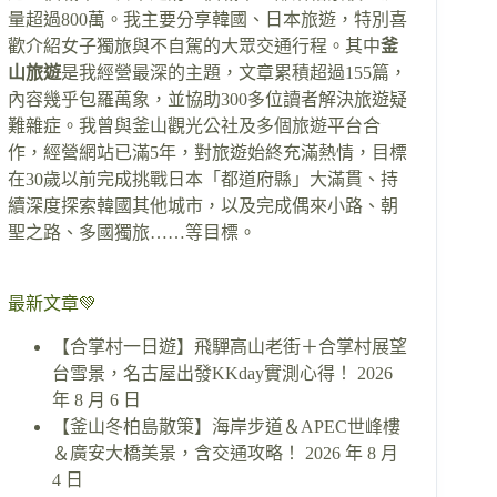
量超過800萬。我主要分享韓國、日本旅遊，特別喜
歡介紹女子獨旅與不自駕的大眾交通行程。其中
釜
山旅遊
是我經營最深的主題，文章累積超過155篇，
內容幾乎包羅萬象，並協助300多位讀者解決旅遊疑
難雜症。我曾與釜山觀光公社及多個旅遊平台合
作，經營網站已滿5年，對旅遊始終充滿熱情，目標
在30歲以前完成挑戰日本「都道府縣」大滿貫、持
續深度探索韓國其他城市，以及完成偶來小路、朝
聖之路、多國獨旅……等目標。
最新文章💚
【合掌村一日遊】飛驒高山老街＋合掌村展望
台雪景，名古屋出發KKday實測心得！
2026
年 8 月 6 日
【釜山冬柏島散策】海岸步道＆APEC世峰樓
＆廣安大橋美景，含交通攻略！
2026 年 8 月
4 日