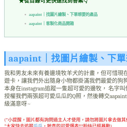
★從目錄可更快速找到答案👇
aapaint｜找圖片繪製、下單想要的產品
aapaint｜客製化商品開箱
aapaint｜找圖片繪製、下
我和男友未來有養邊境牧羊犬的計畫，但可惜現
遊卡，讓我們外出隨身小物都掛滿我們最愛的狗
本身在instagram追蹤一隻超可愛的邊牧， 名
授權我們兩張超可愛瓜瓜的Q照，然後轉交aapa
級滿意呀~
(*小提醒，圖片都有詢問過主人才使用，請勿將圖片拿去做其
*大家快去追蹤
瓜瓜
，牠真的可愛爆表!!!粉絲已經暴動)