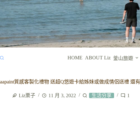
HOME
ABOUT Liz
釜山旅遊
aapaint質感客製化禮物 送超Q悠遊卡給姊妹或做成情侶送禮 
Liz栗子
11 月 3, 2022
生活分享
1