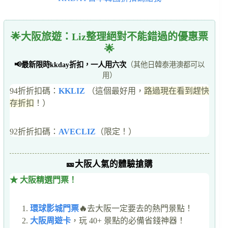
🌟大阪旅遊：Liz整理絕對不能錯過的優惠票
🌟
📢最新限時kkday折扣，一人用六次
（其他日韓泰港澳都可以
用）
94折折扣碼：
KKLIZ
（這個最好用，
路過現在看到趕快
存折扣
！）
92折折扣碼：
AVECLIZ
（限定！）
🎫大阪人氣的體驗搶購
★ 大阪精選門票！
環球影城門票
🔥
去大阪一定要去的熱門景點！
大阪周遊卡
，玩 40+ 景點的必備省錢神器！