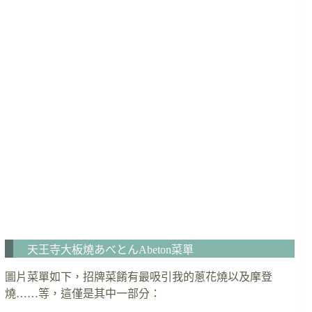
天王寺大板燒あべとんAbeton菜單
圖片菜單如下，招牌菜餚有最吸引我的蔥花燒以及摩登
燒……等，這僅是其中一部分：