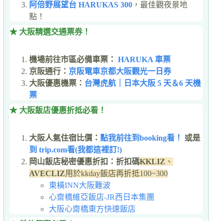
阿倍野展望台 HARUKAS 300
，最佳觀夜景地
點！
★ 大阪精選交通票券！
機場前往市區必備車票：
HARUKA 車票
京阪通行：
京阪電車京都大阪觀光一日券
大阪優惠機票：
台灣虎航｜日本大阪 5 天＆6 天機
票
★ 大阪飯店優惠折抵必看！
大阪人氣住宿比價：
點我前往到booking看！
或是
到 trip.com看(我都這裡訂!)
岡山飯店秘密優惠折扣：折扣碼
KKLIZ
、
AVECLIZ
用於kkday飯店再折抵100~300
東橫INN大阪難波
心齋橋維亞飯店-JR西日本集團
大阪心齋橋東方快速飯店