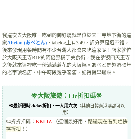
我這次去大阪唯一吃到的御好燒就是位於天王寺地下街的這
家
Abeton (あべとん)
，tabelog上有3.49，評分算是還不錯，
後來發現用餐時間有不少台灣人都會來吃這家呢！店家就位
於大阪天王寺B1F的阿倍野橫丁美食街，我在參觀四天王寺
之後就來這裡吃一份滿滿蔥花的大阪燒。あべと是超過45年
的老字號名店，中午時段幾乎客滿，記得提早過來。
🌟大阪旅遊：Liz折扣碼🌟
📢最新限時kkday折扣，一人用六次
（其他日韓泰港澳都可以
用）
94折折扣碼：
KKLIZ
（這個最好用，
路過現在看到趕快
存折扣
！）