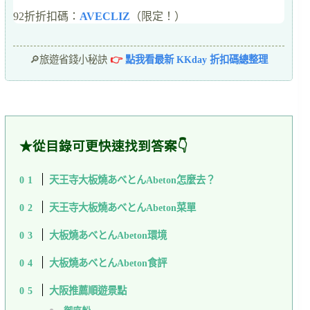
92折折扣碼：
AVECLIZ
（限定！）
🔎旅遊省錢小秘訣
👉
點我看最新 KKday 折扣碼總整理
★從目錄可更快速找到答案👇
天王寺大板燒あべとんAbeton怎麼去？
天王寺大板燒あべとんAbeton菜單
大板燒あべとんAbeton環境
大板燒あべとんAbeton食評
大阪推薦順遊景點