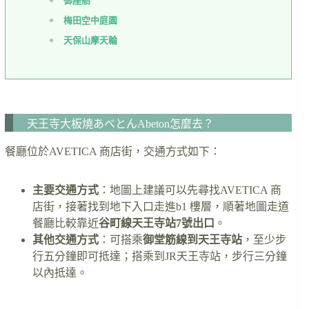
御座船
梅田空中庭園
天保山摩天輪
天王寺大板燒あべとんAbeton怎麼去？
餐廳位於AVETICA 商店街，交通方式如下：
主要交通方式
：地圖上建議可以先尋找AVETICA 商
店街，接著找到地下入口走進b1 樓層，順著地圖走道
餐廳比較靠近
谷町線天王寺站7號出口
。
其他交通方式
：可搭乘
御堂筋線到天王寺站
，至少步
行五分鐘即可抵達；搭乘到JR天王寺站，步行三分鐘
以內抵達。