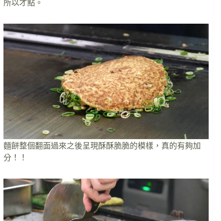
所以才點。
麵餅整個翻面過來之後呈現酥酥脆脆的模樣，真的有夠加
分！！