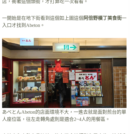
店，衝著這個頭銜，才打算吃一次看看。
一開始是在地下街看到這個如上圖這個
阿倍野橫丁美食街
一
入口才找到Abeton。
あべとんAbeton的店面環境不大，一進去就是面對煎台的單
人座位區，往左走轉角處則是適合2~4人的用餐區。