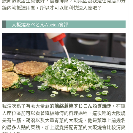
聽聞這家店生意很好，需要排隊，可能因為我是在開店20分
鐘內就抵達用餐，所以才可以順利快速入座吧？
大板燒あべとんAbeton食評
我這次點了有著大量蔥的
筋絡蔥燒すじこんねぎ焼き
，在單
人座位區前可以看著鐵板師傅的料理過程，這次吃的大阪燒
是有牛筋、蒟蒻以及大量青蔥的大阪燒，他是菜單上前幾名
的最多人點的菜餚，加上感覺搭配青蔥的大阪燒會比較清爽