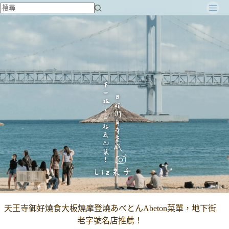
跳
至
主
要
內
容
天王寺御好燒食大板燒摩登燒あべとんAbeton菜單，地下街
老字號名店推薦！