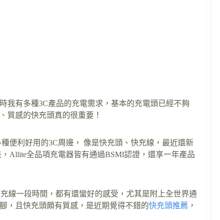
時我有多種3C產品的充電需求，基本的充電頭已經不夠
、質感的快充頭真的很重要！
種便利好用的3C周邊， 像是快充頭、快充線，最近還新
，Allite全品項充電器皆有通過BSMI認證，還享一年產品
收納編織快充線一段時間，都有還蠻好的感受，尤其是附上全世界通
腳，且快充頭頗有質感，是近期覺得不錯的
快充頭推薦
，