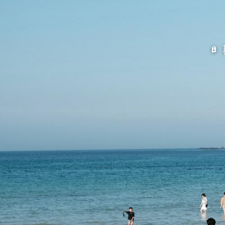
跳
至
主
要
內
容