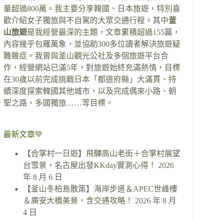
量超過800萬。我主要分享韓國、日本旅遊，特別喜
歡介紹女子獨旅與不自駕的大眾交通行程。其中
釜
山旅遊
是我經營最深的主題，文章累積超過155篇，
內容幾乎包羅萬象，並協助300多位讀者解決旅遊疑
難雜症。我曾與釜山觀光公社及多個旅遊平台合
作，經營網站已滿5年，對旅遊始終充滿熱情，目標
在30歲以前完成挑戰日本「都道府縣」大滿貫、持
續深度探索韓國其他城市，以及完成偶來小路、朝
聖之路、多國獨旅……等目標。
最新文章💚
【合掌村一日遊】飛驒高山老街＋合掌村展望
台雪景，名古屋出發KKday實測心得！
2026
年 8 月 6 日
【釜山冬柏島散策】海岸步道＆APEC世峰樓
＆廣安大橋美景，含交通攻略！
2026 年 8 月
4 日