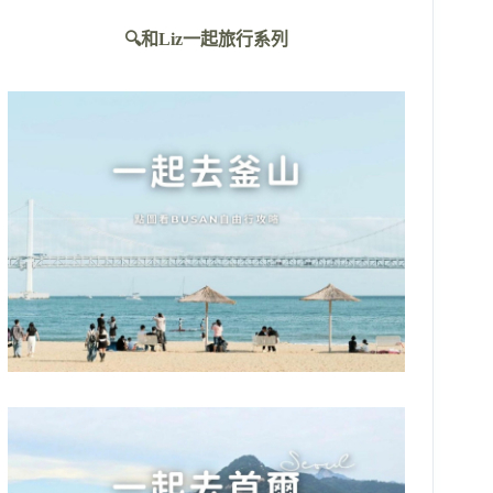
不
🔍和Liz一起旅行系列
到
符
合
條
件
的
結
果