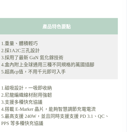
產品特色要點
1.重量、體積輕巧
2.採1A2C三孔設計
3.採用了最新 GaN 氮化鎵技術
4.盒內附上全球通用三種不同規格的萬國插腳
5.超高cp值，不用千元即可入手
1.磁吸設計，一吸即收納
2.尼龍編織線材耐用強韌
3.支援多種快充協議
4.搭載 E-Marker 晶片，能夠智慧調節充電電流
5.最高支援 240W，並且同時支援支援 PD 3.1、QC、
PPS 等多種快充協議