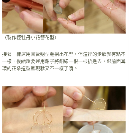
（製作輕牡丹小花簪花型）
接著一樣運用圓管朔型翻摺出花型，但這裡的步驟就有點不
一樣，後續還要運用鉗子將銅線一根一根折進去，跟前面耳
環的花朵造型呈現就又不一樣了唷。