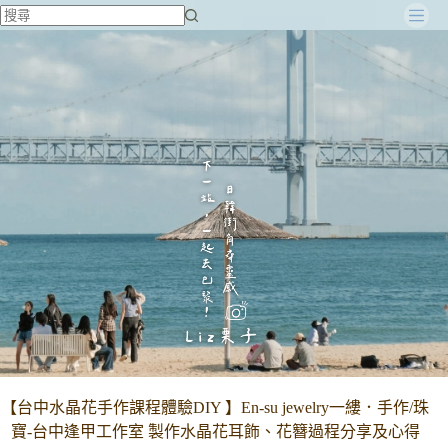
跳
至
主
要
內
容
【台中水晶花手作課程體驗DIY 】En-su jewelry一縷．手作/珠
寶-台中逢甲工作室 製作水晶花耳飾、花簪過程分享及心得