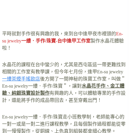
平時就對手作很有興趣的我，來到台中逢甲夜市裡頭的
En-
su jewelry
一縷．手作/珠寶-台中逢甲工作室
製作水晶花體驗
啦！
水晶花的課程在台中蠻少的，尤其是西屯區這一帶更難找到
相關的工作室有教學課，但今年七月份，逢甲En-su jewelry
一縷茶煙手搖飲店
後方開了一間神秘的珠寶工作室，叫做＂
En-su jewelry一縷．手作/珠寶＂，讓對
水晶花手作、金工體
驗、純銀珠寶設計製作
有興趣的人，可以體驗專業的手作設
計，還能將手作的成品帶回去，甚至穿戴出門！
En-su jewelry一縷．手作/珠寶走小班教學制，老師能專心的
一對一或是一對二進行課程教學，且每個製作過程都能從零
到一慢慢製作，從銅線、上色直到組裝都會細心教學。