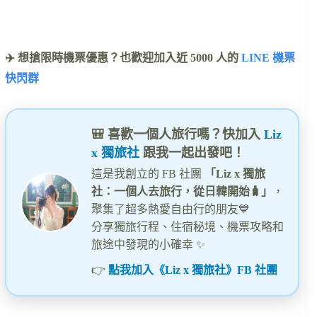
✈️ 想搶限時機票優惠？也歡迎加入近 5000 人的
LINE 機票
快閃群
🎒 喜歡一個人旅行嗎？快加入
Liz
x 獨旅社
跟我一起出發吧！
這是我創立的 FB 社團
「Liz x 獨旅
社：一個人去旅行，從日韓開始🧳」
，
聚集了超多熱愛自由行的朋友💙
分享獨旅行程、住宿秘境、機票攻略和
旅途中發現的小確幸 ✨
👉
點我加入《Liz x 獨旅社》FB 社團