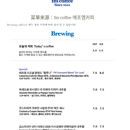
菜單來源：fm coffee 에프엠커피