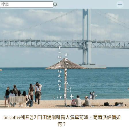
跳
至
主
要
內
容
fm coffee에프엠커피田浦咖啡街人氣草莓派、葡萄派評價如
何？