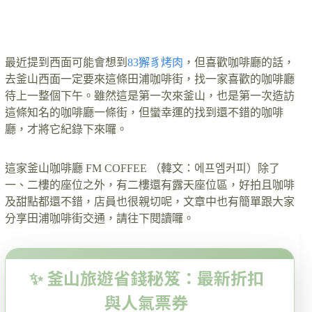
最近提到西面可能會想到
83獬豸烤肉
，但喜歡咖啡廳的話，
去釜山西面一定要來這條田浦咖啡街，找一家喜歡的咖啡廳
待上一整個下午。雖然這是第一次來釜山，也是第一次造訪
這條知名的咖啡廳一條街，但蠻幸運的找到還不錯的咖啡
廳，才將它紀錄下來囉。
這家釜山咖啡廳 FM COFFEE （韓文：에프엠커피）除了
一、二樓的座位之外，有二樓還有露天座位區，好拍且咖啡
及甜點都還不錯，店員也很親切呢，文章中也有簡單跟大家
分享田浦咖啡街交通，請往下閱讀囉。
✨ 釜山旅遊省錢秘笈：最新折扣
與人氣票券