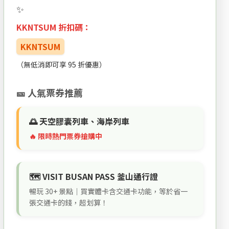
KKNTSUM 折扣碼：
KKNTSUM
（無低消即可享 95 折優惠）
🎫 人氣票券推薦
🌅 天空膠囊列車、海岸列車
🔥 限時熱門票券搶購中
🗺️ VISIT BUSAN PASS 釜山通行證
暢玩 30+ 景點｜買實體卡含交通卡功能，等於省一
張交通卡的錢，超划算！