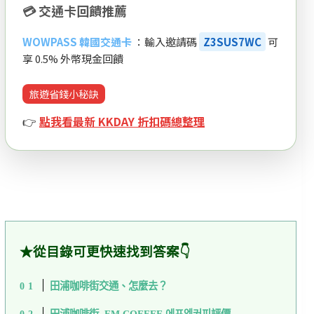
💳 交通卡回饋推薦
WOWPASS 韓國交通卡
：輸入邀請碼
Z3SUS7WC
可
享 0.5% 外幣現金回饋
旅遊省錢小秘訣
👉
點我看最新 KKDAY 折扣碼總整理
★從目錄可更快速找到答案👇
田浦咖啡街交通、怎麼去？
田浦咖啡街 FM COFFEE 에프엠커피評價