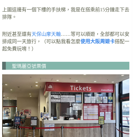
上圖這邊有一個下樓的手扶梯，我是在搭乘前15分鐘走下去
排隊。
附近甚至還有
天保山摩天輪
……等可以順遊，全部都可以安
排成同一天旅行，（可以點我看怎麼
使用大阪周遊卡
搭配一
起免費玩唷！）
聖瑪麗亞號票價