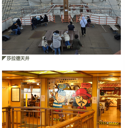
◤
莎拉德天井