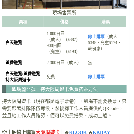
現場售票所
票種
價格
購票
1,800日圓
線上購票
（成人
（成人）（$387）
白天遊覽
$348、兒童$174，
900日圓
較優惠）
（兒童）（$193）
黃昏遊覽
2,300日圓（成人）
無
白天遊覽/黃昏遊覽
免費
線上購票
持大阪周遊卡
聖瑪麗亞號：持大阪周遊卡免費搭乘方法
持大阪周遊卡（現在都是電子票卷），到場不需要換票，只
需要跟著排隊隊伍等候，然後掃工作人員提供的QRcode，
並且給工作人員確認，便可以免費搭乘、成功上船。
💡
｜▶線上購買
大阪周遊卡
｜🔥
KLOOK
🔥
KKDAY