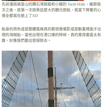
先前僅搭過釜山的鑽石灣遊艇和小艘的 Yacht Holic，繼那兩
次之後，是第一次搭乘這麼大的觀光遊船，我當下興奮的心
情全都寫在臉上了XD
船身的用色或是整體風格真的都很像電影或是動畫裡面才出
現的海賊船，當他出現在港口邊的時候，真的覺得畫面太有
趣，好像我們要出發探險去。