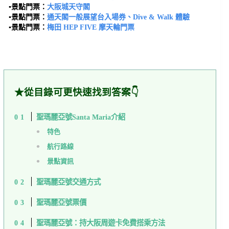
▪︎
景點門票：
大阪城天守閣
▪︎
景點門票：
通天閣一
般
展望台入場券、Dive & Walk 體驗
▪︎景點門票：
梅田 HEP FIVE 摩天輪門票
★從目錄可更快速找到答案👇
聖瑪麗亞號Santa Maria介紹
特色
航行路線
景點資訊
聖瑪麗亞號交通方式
聖瑪麗亞號票價
聖瑪麗亞號：持大阪周遊卡免費搭乘方法