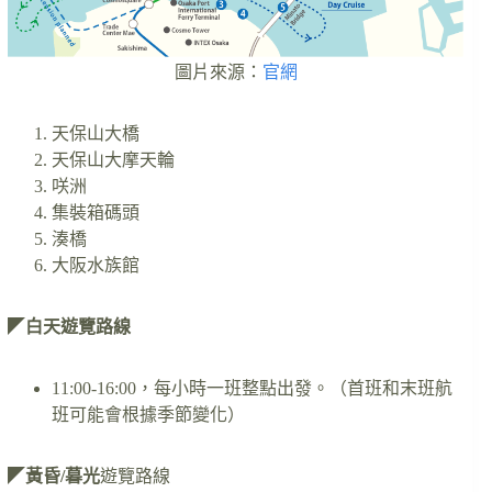
圖片來源：
官網
天保山大橋
天保山大摩天輪
咲洲
集裝箱碼頭
湊橋
大阪水族館
◤
白天遊覽路線
11:00-16:00，每小時一班整點出發。（首班和末班航
班可能會根據季節變化）
◤
黃昏/暮光
遊覽路線