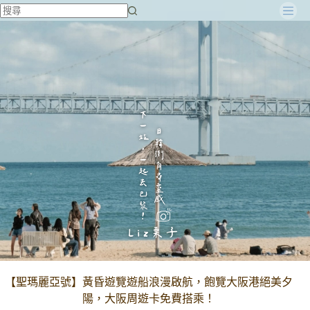
跳
至
主
要
內
容
【聖瑪麗亞號】黃昏遊覽遊船浪漫啟航，飽覽大阪港絕美夕
陽，大阪周遊卡免費搭乘！