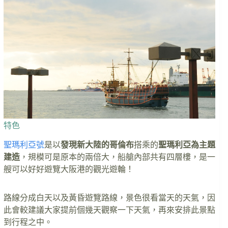
特色
聖瑪利亞號
是以
發現新大陸的哥倫布
搭乘的
聖瑪利亞為主題
建造
，規模可是原本的兩倍大，船艙內部共有四層樓，是一
艘可以好好遊覽大阪港的觀光遊輪！
路線分成白天以及黃昏遊覽路線，景色很看當天的天氣，因
此會較建議大家提前個幾天觀察一下天氣，再來安排此景點
到行程之中。