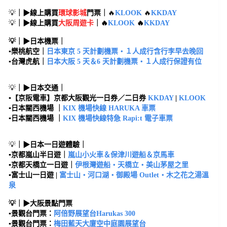
💡
｜▶線上購買
環球影城
門票｜
🔥
KLOOK
🔥
KKDAY
💡
｜▶線上購買
大阪周遊卡
｜🔥
KLOOK
🔥
KKDAY
💡｜▶日本機票｜
▪︎樂桃航空｜
日本東京 5 天計劃機票・１人成行含行李早去晚回
▪︎台灣虎航｜
日本大阪 5 天＆6 天計劃機票・１人成行保證有位
💡
｜▶日本交通｜
▪︎
【京阪電車】京都大阪觀光一日券／二日券
KKDAY
|
KLOOK
▪︎日本關西機場 ｜
KIX 機場快線 HARUKA 車票
▪︎日本關西機場 ｜
KIX 機場快線特急 Rapi:t 電子車票
💡
｜▶日本一日遊體驗｜
▪︎京都嵐山半日遊｜
嵐山小火車＆保津川遊船＆京馬車
▪︎京都天橋立一日遊｜
伊根灣遊船・天橋立・美山茅屋之里
▪︎富士山一日遊 |
富士山・河口湖・御殿場 Outlet・木之花之湯溫
泉
💡｜▶大阪景點門票
▪︎
景觀台門票：
阿倍野展望台Harukas 300
▪︎景觀台門票：
梅田藍天大廈空中庭園展望台