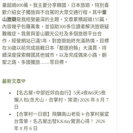
量超過800萬。我主要分享韓國、日本旅遊，特別喜
歡介紹女子獨旅與不自駕的大眾交通行程。其中
釜
山旅遊
是我經營最深的主題，文章累積超過155篇，
內容幾乎包羅萬象，並協助300多位讀者解決旅遊疑
難雜症。我曾與釜山觀光公社及多個旅遊平台合
作，經營網站已滿5年，對旅遊始終充滿熱情，目標
在30歲以前完成挑戰日本「都道府縣」大滿貫、持
續深度探索韓國其他城市，以及完成偶來小路、朝
聖之路、多國獨旅……等目標。
最新文章💚
【名古屋+中部近郊自由行】5天4夜&6天5夜
懶人包(含犬山、合掌村、常滑)
2026 年 8 月 7
日
【合掌村一日遊】飛驒高山老街＋合掌村展望
台雪景，名古屋出發KKday實測心得！
2026
年 8 月 6 日