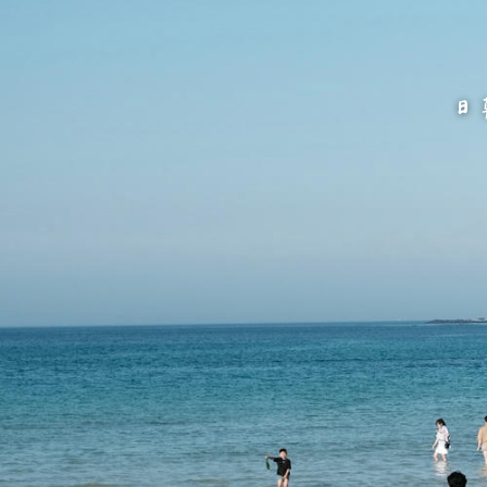
跳
至
主
要
內
容