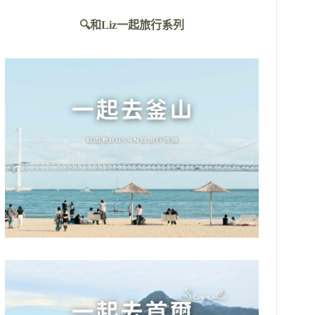
不
🔍和Liz一起旅行系列
到
符
合
條
件
的
結
果