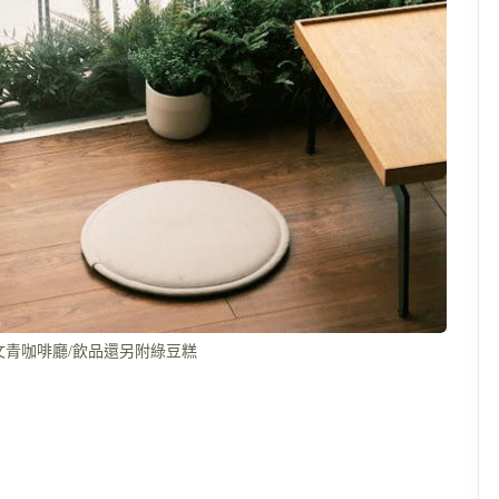
文青咖啡廳/飲品還另附綠豆糕