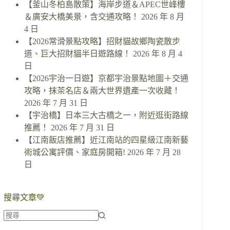
【釜山冬柏島散策】海岸步道＆APEC世峰樓
＆廣安大橋美景，含交通攻略！
2026 年 8 月
4 日
【2026常滑景點攻略】招財貓故鄉陶瓷散步
道、巨大招財貓半日遊路線！
2026 年 8 月 4
日
【2026宇治一日遊】京都宇治景點地圖＋交通
攻略，抹茶名店＆兩大世界遺產一次收藏！
2026 年 7 月 31 日
【宇治橋】日本三大古橋之一，附近逛街路線
推薦！
2026 年 7 月 31 日
【江南飯店推薦】近江南站的四星級江南新藝
術城公寓評價、家庭房開箱!
2026 年 7 月 28
日
搜尋文章💚
找