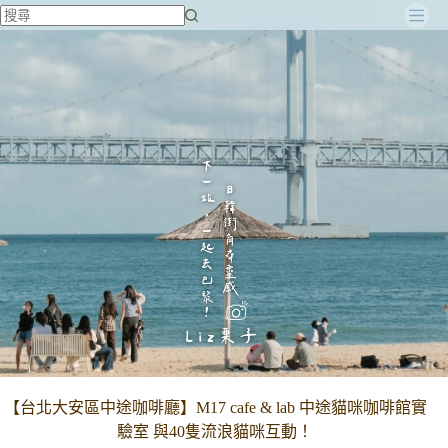
跳
至
主
要
內
容
【台北大安區中途咖啡廳】M17 cafe & lab 中途貓咪咖啡館實
驗室 與40隻流浪貓咪互動！