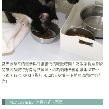
當天很榮幸的還參與到貓貓們的吃飯時間！吃飯餵食秀會瞬
間讓店裡變得好像有點擁擠，因為貓咪全部都聚集過來～！
（後面有IG REELS影片可以給大家看一下貓咪溫馨餵食時
光）
M17 cafe & lab 消費方式、菜單