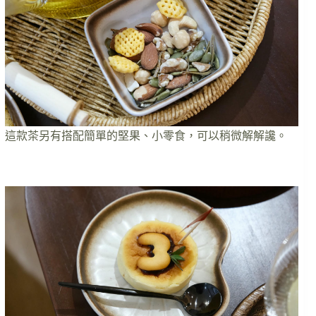
這款茶另有搭配簡單的堅果、小零食，可以稍微解解讒。