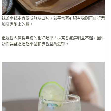
抹茶拿鐵本身做成無糖口味，若平常喜好喝有糖則再自行添
加店家附上的糖。
但我個人覺得無糖的也好喝耶！抹茶香氣鮮明且不澀，因牛
奶而讓整體喝起來溫和醇香且夠濃郁。