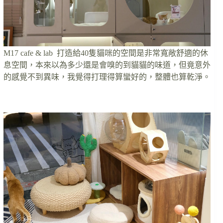
M17 cafe & lab 打造給40隻貓咪的空間是非常寬敞舒適的休
息空間，本來以為多少還是會嗅的到貓貓的味道，但竟意外
的感覺不到異味，我覺得打理得算蠻好的，整體也算乾淨。