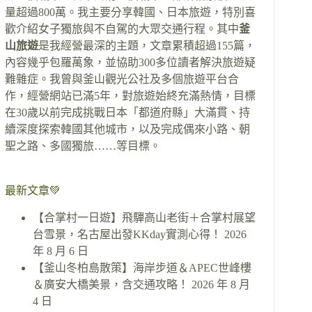
量超過800萬。我主要分享韓國、日本旅遊，特別喜
歡介紹女子獨旅與不自駕的大眾交通行程。其中
釜
山旅遊
是我經營最深的主題，文章累積超過155篇，
內容幾乎包羅萬象，並協助300多位讀者解決旅遊疑
難雜症。我曾與釜山觀光公社及多個旅遊平台合
作，經營網站已滿5年，對旅遊始終充滿熱情，目標
在30歲以前完成挑戰日本「都道府縣」大滿貫、持
續深度探索韓國其他城市，以及完成偶來小路、朝
聖之路、多國獨旅……等目標。
最新文章💚
【合掌村一日遊】飛驒高山老街＋合掌村展望
台雪景，名古屋出發KKday實測心得！
2026
年 8 月 6 日
【釜山冬柏島散策】海岸步道＆APEC世峰樓
＆廣安大橋美景，含交通攻略！
2026 年 8 月
4 日