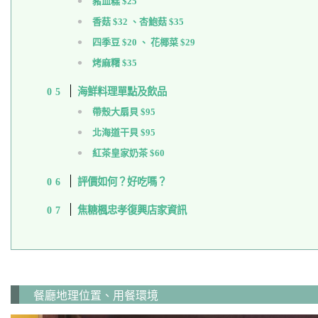
豬血糕 $25
香菇 $32 、杏鮑菇 $35
四季豆 $20 、 花椰菜 $29
烤麻糬 $35
海鮮料理單點及飲品
帶殼大扇貝 $95
北海道干貝 $95
紅茶皇家奶茶 $60
評價如何？好吃嗎？
焦糖楓忠孝復興店家資訊
餐廳地理位置、用餐環境