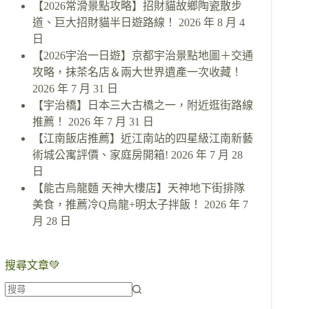
【2026常滑景點攻略】招財貓故鄉陶瓷散步
道、巨大招財貓半日遊路線！
2026 年 8 月 4
日
【2026宇治一日遊】京都宇治景點地圖＋交通
攻略，抹茶名店＆兩大世界遺產一次收藏！
2026 年 7 月 31 日
【宇治橋】日本三大古橋之一，附近逛街路線
推薦！
2026 年 7 月 31 日
【江南飯店推薦】近江南站的四星級江南新藝
術城公寓評價、家庭房開箱!
2026 年 7 月 28
日
【能古烏龍麵 天神大樓店】天神地下街排隊
美食，推薦冷Q烏龍+明太子拌飯！
2026 年 7
月 28 日
搜尋文章💚
找