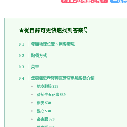
Follow荔枝愛吃鬼IG
一起去巴
★從目錄可更快速找到答案👇
餐廳地理位置、用餐環境
點餐方式
菜單
焦糖楓忠孝復興直營店串燒餐點介紹
脆皮肥腸 $39
番茄牛五花串 $39
雞皮 $30
雞心 $30
鑫鑫腸 $20