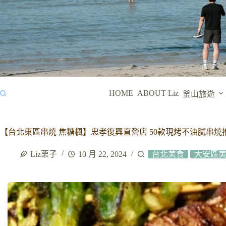
HOME
ABOUT Liz
釜山旅遊
【台北東區串燒 焦糖楓】忠孝復興直營店 50款現烤不油膩串
Liz栗子
10 月 22, 2024
台北美食
大安區