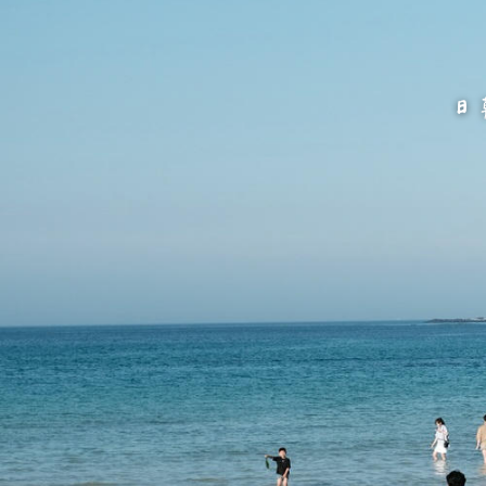
跳
至
主
要
內
容