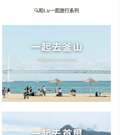
不
🔍和Liz一起旅行系列
到
符
合
條
件
的
結
果