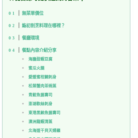
無菜單價位
鮨初割烹料理在哪裡？
餐廳環境
餐點內容介紹分享
海膽甜蝦豆腐
蜜瓜火腿
愛媛蜜柑鯛刺身
松葉蟹肉茶碗蒸
青魽魚握壽司
澎湖軟絲刺身
東港黑鮪魚握壽司
澳洲龍蝦清蒸
北海道干貝天婦羅