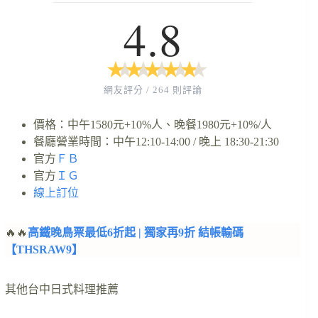
4.8
★
★
★
★
★
★
★
★
★
★
網友評分 / 264 則評論
價格：中午1580元+10%人、晚餐1980元+10%/人
餐廳營業時間：中午12:10-14:00 / 晚上 18:30-21:30
官方
ＦＢ
官方
ＩＧ
線上訂位
🔥🔥
高鐵晚鳥票最低6折起 | 獨家再9折 結帳輸碼
【THSRAW9】
其他台中日式料理推薦