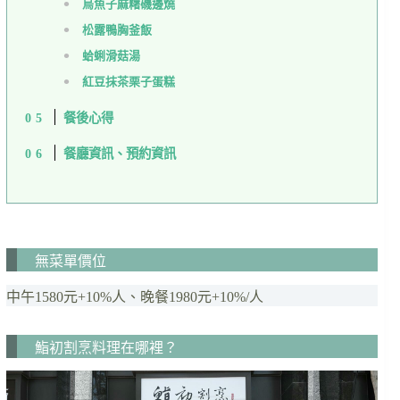
烏魚子麻糬磯邊燒
松露鴨胸釜飯
蛤蜊滑菇湯
紅豆抹茶栗子蛋糕
餐後心得
餐廳資訊、預約資訊
無菜單價位
中午1580元+10%人、晚餐1980元+10%/人
鮨初割烹料理在哪裡？