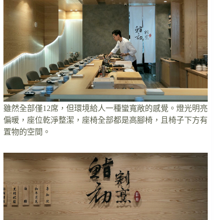
雖然全部僅12席，但環境給人一種蠻寬敞的感覺。燈光明亮
偏暖，座位乾淨整潔，座椅全部都是高腳椅，且椅子下方有
置物的空間。