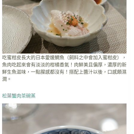
吃蜜柑皮長大的日本愛媛鯛魚（飼料之中會加入蜜柑皮），
魚肉吃起來會有淡淡的柑橘香氣！肉鮮美且偏厚，濃厚的新
鮮生魚滋味，一點腥感都沒有！搭配上醬汁以後，口感頗濕
潤。
松葉蟹肉茶碗蒸