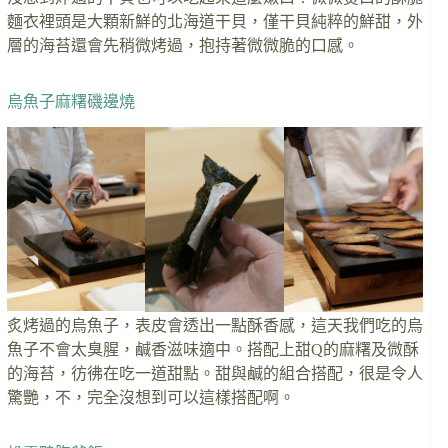
麵衣裡頭是大顆新鮮的北海道干貝，僅干貝純粹的鮮甜，外
層的海苔還會先稍微烤過，抱持著微微脆的口感。
烏魚子麻糬磯邊燒
炙烤過的烏魚子，表皮會透出一點酥香感，這天我們吃的烏
魚子不會太臭腥，鹹香滋味適中。搭配上甜Q的麻糬及微酥
的海苔，彷彿在吃一道甜點。甜與鹹的組合搭配，很是令人
驚艷，不，完全沒想到可以這樣搭配啊。