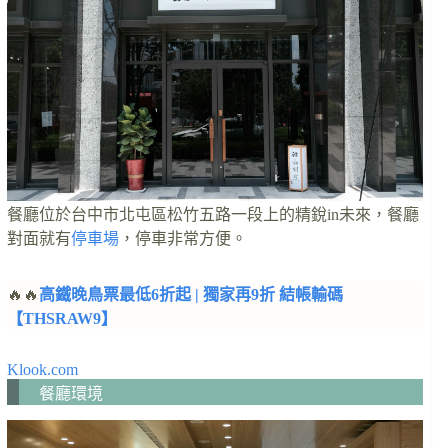
餐廳位於台中市北屯區松竹五路一段上的精銳in未來，餐廳
對面就有
停車場
，停車非常方便。
🔥🔥
高鐵晚鳥票最低6折起 | 獨家再9折 結帳輸碼
【THSRAW9】
Klook.com
餐廳環境