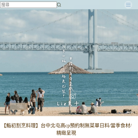
跳
至
主
要
內
容
【鮨初割烹料理】台中北屯高cp預約制無菜單日料/當季食材/
精緻呈現