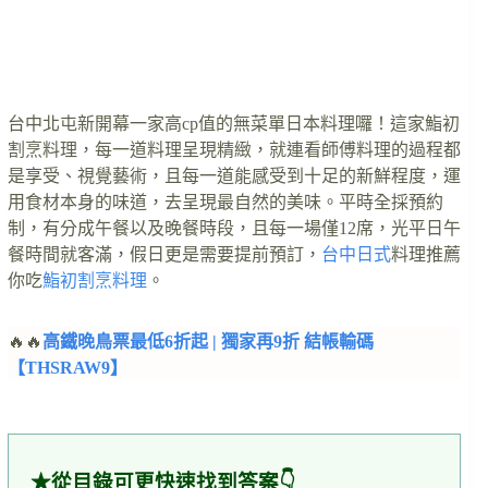
台中北屯新開幕一家高cp值的無菜單日本料理囉！這家鮨初
割烹料理，每一道料理呈現精緻，就連看師傅料理的過程都
是享受、視覺藝術，且每一道能感受到十足的新鮮程度，運
用食材本身的味道，去呈現最自然的美味。平時全採預約
制，有分成午餐以及晚餐時段，且每一場僅12席，光平日午
餐時間就客滿，假日更是需要提前預訂，
台中日式
料理推薦
你吃
鮨初割烹料理
。
🔥🔥
高鐵晚鳥票最低6折起 | 獨家再9折 結帳輸碼
【THSRAW9】
★從目錄可更快速找到答案👇