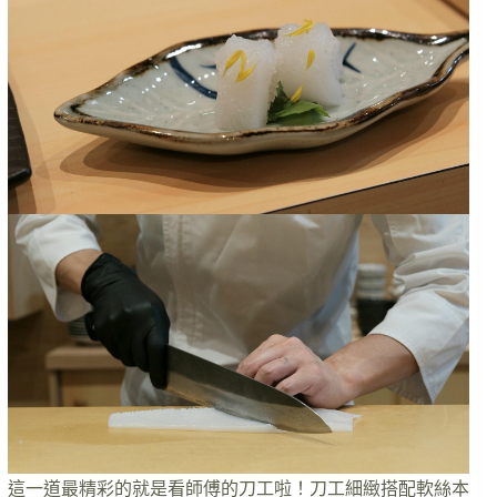
這一道最精彩的就是看師傅的刀工啦！刀工細緻搭配軟絲本