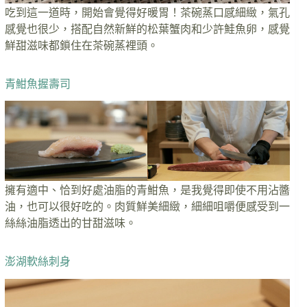
吃到這一道時，開始會覺得好暖胃！茶碗蒸口感細緻，氣孔
感覺也很少，搭配自然新鮮的松葉蟹肉和少許鮭魚卵，感覺
鮮甜滋味都鎖住在茶碗蒸裡頭。
青魽魚握壽司
擁有適中、恰到好處油脂的青魽魚，是我覺得即使不用沾醬
油，也可以很好吃的。肉質鮮美細緻，細細咀嚼便感受到一
絲絲油脂透出的甘甜滋味。
澎湖軟絲刺身