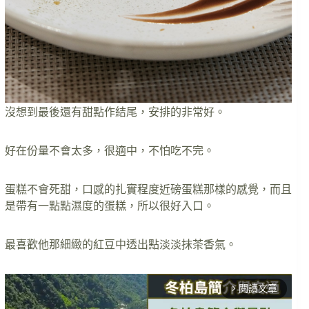
沒想到最後還有甜點作結尾，安排的非常好。
好在份量不會太多，很適中，不怕吃不完。
蛋糕不會死甜，口感的扎實程度近磅蛋糕那樣的感覺，而且
是帶有一點點濕度的蛋糕，所以很好入口。
最喜歡他那細緻的紅豆中透出點淡淡抹茶香氣。
閱讀文章
arrow_forward_ios