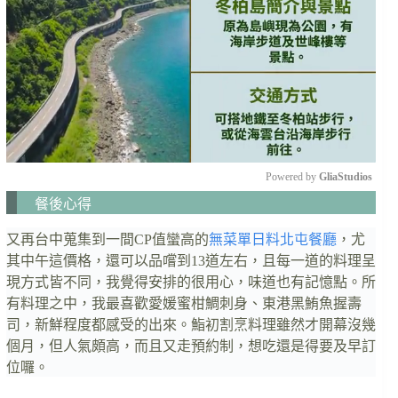
Powered by 
GliaStudios
餐後心得
M
u
又再台中蒐集到一間CP值蠻高的
無菜單日料
北屯餐廳
，尤
t
其中午這價格，還可以品嚐到13道左右，且每一道的料理呈
e
現方式皆不同，我覺得安排的很用心，味道也有記憶點。所
有料理之中，我最喜歡愛媛蜜柑鯛刺身、東港黑鮪魚握壽
司，新鮮程度都感受的出來。鮨初割烹料理雖然才開幕沒幾
個月，但人氣頗高，而且又走預約制，想吃還是得要及早訂
位囉。