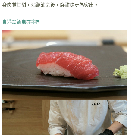
身肉質甘甜，沾醬油之後，鮮甜味更為突出。
東港黑鮪魚握壽司