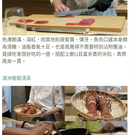
色澤飽滿、深紅，肉質地則是緊實、彈牙，魚肉口感本身頗
為滑嫩、油脂香氣十足，也是我覺得不需要特別沾附醬油，
直接吃會很好吃的一道。搭配上軟Q且富米香的米粒，真想
再來一貫。
澳洲龍蝦清蒸