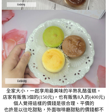
全家大小，一起享用最美味的半熟乳酪蛋糕。
店家有販售3個的(150元)，也有販售8入的(400元)
個人覺得這樣的價錢是很合理、平價的
也許是以往吃甜點，外面咖啡廳甜點的價錢都不