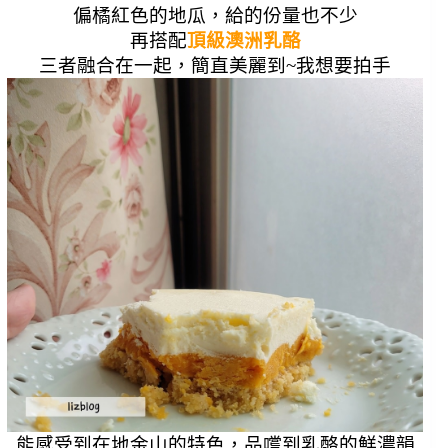
偏橘紅色的地瓜，給的份量也不少
再搭配
頂級澳洲乳酪
三者融合在一起，簡直美麗到~我想要拍手
能感受到在地金山的特色，品嚐到乳酪的鮮濃韻