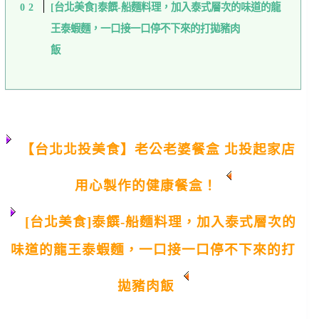
[台北美食]泰饌-船麵料理，加入泰式層次的味道的龍
王泰蝦麵，一口接一口停不下來的打拋豬肉
飯
【台北北投美食】老公老婆餐盒 北投起家店 
用心製作的健康餐盒！
[台北美食]泰饌-船麵料理，加入泰式層次的
味道的龍王泰蝦麵，一口接一口停不下來的打
拋豬肉飯