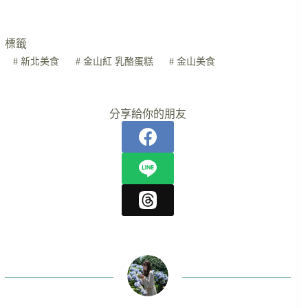
標籤
#
新北美食
#
金山紅 乳酪蛋糕
#
金山美食
分享給你的朋友