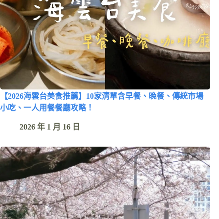
【2026海雲台美食推薦】10家清單含早餐、晚餐、傳統市場
小吃、一人用餐餐廳攻略！
2026 年 1 月 16 日