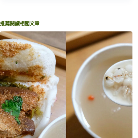
推薦閱讀相關文章