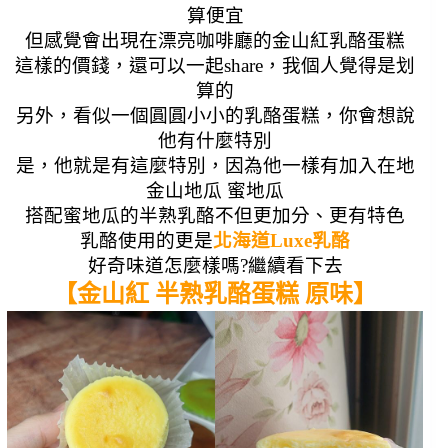
算便宜
但感覺會出現在漂亮咖啡廳的金山紅乳酪蛋糕
這樣的價錢，還可以一起share，我個人覺得是划
算的
另外，看似一個圓圓小小的乳酪蛋糕，你會想說
他有什麼特別
是，他就是有這麼特別，因為他一樣有加入在地
金山地瓜 蜜地瓜
搭配蜜地瓜的半熟乳酪不但更加分、更有特色
乳酪使用的更是
北海道Luxe乳酪
好奇味道怎麼樣嗎?繼續看下去
【金山紅 半熟乳酪蛋糕 原味】