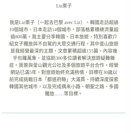
Liz栗子
我是Liz栗子（一起去巴黎 avec Liz），韓國走訪超過
10個城市、日本走訪14個城市，部落格累積總流量超
過800萬。我主要分享韓國、日本旅遊，特別喜歡介
紹女子獨旅與不自駕的大眾交通行程。其中釜山旅遊
是我經營最深的主題，文章累積超過155篇，內容幾
乎包羅萬象，並協助300多位讀者解決旅遊疑難雜
症。我曾與釜山觀光公社及多個旅遊平台合作，經營
網站已滿5年，對旅遊始終充滿熱情，目標在30歲以
前完成挑戰日本「都道府縣」大滿貫、持續深度探索
韓國其他城市，以及完成偶來小路、朝聖之路、多國
獨旅……等目標。