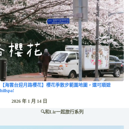
【海雲台迎月路櫻花】櫻花季散步範圍地圖，還可順遊
hillspa!
2026 年 1 月 14 日
🔍和Liz一起旅行系列