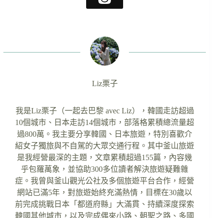
Liz栗子
我是Liz栗子（一起去巴黎 avec Liz），韓國走訪超過
10個城市、日本走訪14個城市，部落格累積總流量超
過800萬。我主要分享韓國、日本旅遊，特別喜歡介
紹女子獨旅與不自駕的大眾交通行程。其中釜山旅遊
是我經營最深的主題，文章累積超過155篇，內容幾
乎包羅萬象，並協助300多位讀者解決旅遊疑難雜
症。我曾與釜山觀光公社及多個旅遊平台合作，經營
網站已滿5年，對旅遊始終充滿熱情，目標在30歲以
前完成挑戰日本「都道府縣」大滿貫、持續深度探索
韓國其他城市，以及完成偶來小路、朝聖之路、多國