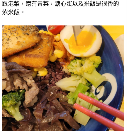
跟泡菜，還有青菜，溏心蛋以及米飯是很香的
紫米飯。