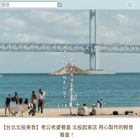
跳
至
主
要
內
容
【台北北投美食】老公老婆餐盒 北投起家店 用心製作的輕食
餐盒！