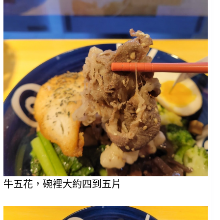
牛五花，碗裡大約四到五片