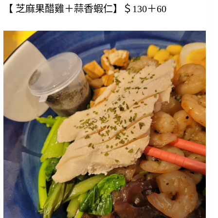
【 芝麻果醋雞＋蒜香蝦仁】＄130＋60