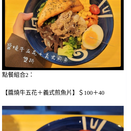
點餐組合2：
【醬燒牛五花＋義式煎魚片】＄100＋40