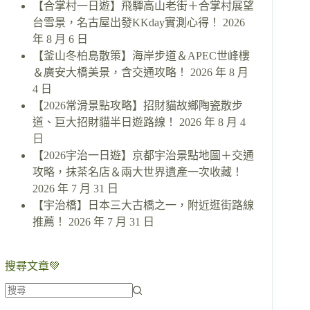
【合掌村一日遊】飛驒高山老街＋合掌村展望
台雪景，名古屋出發KKday實測心得！
2026
年 8 月 6 日
【釜山冬柏島散策】海岸步道＆APEC世峰樓
＆廣安大橋美景，含交通攻略！
2026 年 8 月
4 日
【2026常滑景點攻略】招財貓故鄉陶瓷散步
道、巨大招財貓半日遊路線！
2026 年 8 月 4
日
【2026宇治一日遊】京都宇治景點地圖＋交通
攻略，抹茶名店＆兩大世界遺產一次收藏！
2026 年 7 月 31 日
【宇治橋】日本三大古橋之一，附近逛街路線
推薦！
2026 年 7 月 31 日
搜尋文章💚
找