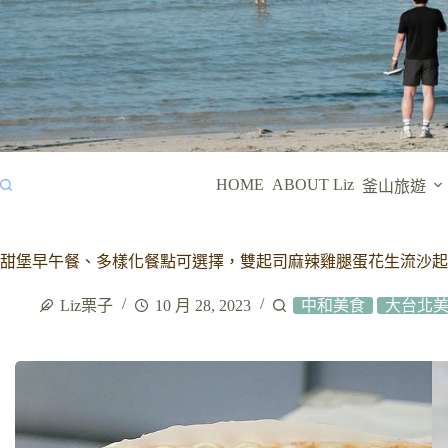
HOME
ABOUT Liz
釜山旅遊
甜堡早午餐、多樣化餐點可選擇，雙起司麻辣雞腿蛋花生流沙起
Liz栗子
10 月 28, 2023
中和美食
大台北