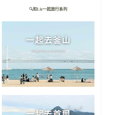
不
🔍和Liz一起旅行系列
到
符
合
條
件
的
結
果