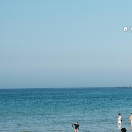
跳
至
主
要
內
容