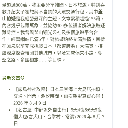
量超過800萬。我主要分享韓國、日本旅遊，特別喜
歡介紹女子獨旅與不自駕的大眾交通行程。其中
釜
山旅遊
是我經營最深的主題，文章累積超過155篇，
內容幾乎包羅萬象，並協助300多位讀者解決旅遊疑
難雜症。我曾與釜山觀光公社及多個旅遊平台合
作，經營網站已滿5年，對旅遊始終充滿熱情，目標
在30歲以前完成挑戰日本「都道府縣」大滿貫、持
續深度探索韓國其他城市，以及完成偶來小路、朝
聖之路、多國獨旅……等目標。
最新文章💚
【嚴島神社攻略】日本三景海上大鳥居拍照、
交通、門票、潮汐時間，兩次朝聖真實心得！
2026 年 8 月 9 日
【名古屋+中部近郊自由行】5天4夜&6天5夜
懶人包(含犬山、合掌村、常滑)
2026 年 8 月 7
日